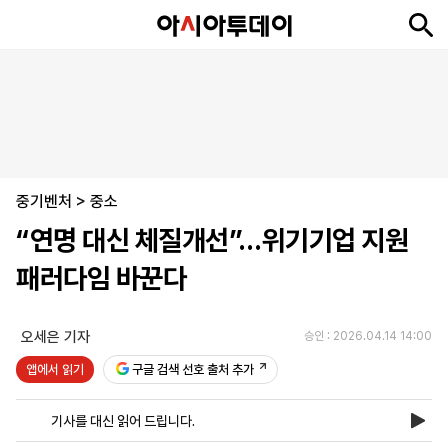
뉴
최
속
정
사
경
국
오
피
아
문
포
스
신
보
치
회
제
제
피
플
투
화
토
니
시
·
중기벤처
언
티
스
>
중소
포
“연명 대신 체질개선”…위기기업 지원
츠
패러다임 바꾼다
ENGLISH
中
Tiếng
文
Việt
오세은 기자
승인 : 2026.04.14 14:00
앱에서 읽기
구글 검색 선호 출처 추가
지
신
후
제
회
앱
면
문
원
보
사
설
기사를 대신 읽어 드립니다.
보
구
하
24
소
치
기
독
기
시
개