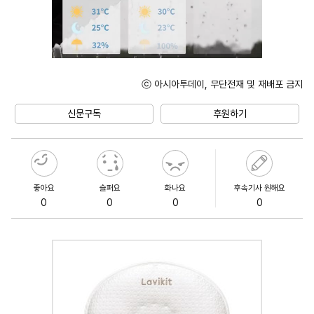
ⓒ 아시아투데이, 무단전재 및 재배포 금지
Unmute
신문구독
후원하기
좋아요
슬퍼요
화나요
후속기사 원해요
0
0
0
0