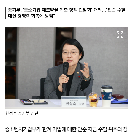
중기부, '중소기업 재도약을 위한 정책 간담회' 개최…"단순 수혈
대신 경쟁력 회복에 방점"
마
운
대
켓
세
학
파
동
워
문
골
프
한성숙 중기부 장관.
중소벤처기업부가 한계 기업에 대한 단순 자금 수혈 위주의 정