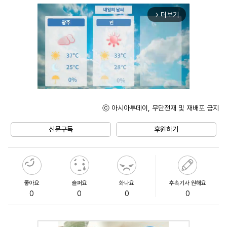
더보기
arrow_forward_ios
ⓒ 아시아투데이, 무단전재 및 재배포 금지
Mute
신문구독
후원하기
좋아요
슬퍼요
화나요
후속기사 원해요
0
0
0
0