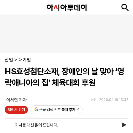
뉴
최
속
정
사
경
국
오
피
아
문
포
스
신
보
치
회
제
제
피
플
투
화
토
니
시
·
산업
언
티
스
>
대기업
포
HS효성첨단소재, 장애인의 날 맞아 ‘영
츠
락애니아의 집’ 체육대회 후원
ENGLISH
中
Tiếng
文
Việt
이서연 기자
승인 : 2026.04.16 15:32
앱에서 읽기
구글 검색 선호 출처 추가
지
신
후
제
회
앱
면
문
원
보
사
설
기사를 대신 읽어 드립니다.
보
구
하
24
소
치
기
독
기
시
개