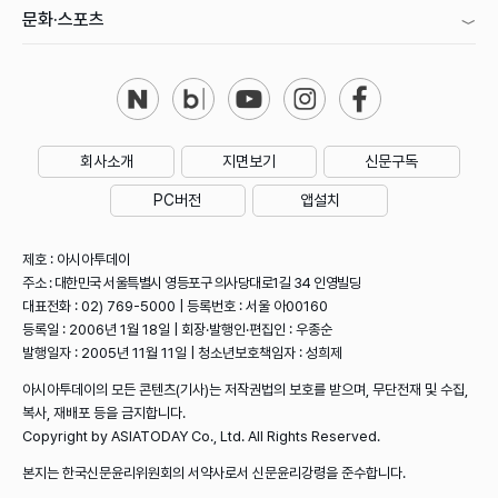
문화·스포츠
회사소개
지면보기
신문구독
PC버전
앱설치
제호 : 아시아투데이
주소 : 대한민국 서울특별시 영등포구 의사당대로1길 34 인영빌딩
대표전화 : 02) 769-5000 | 등록번호 : 서울 아00160
등록일 : 2006년 1월 18일 | 회장·발행인·편집인 : 우종순
발행일자 : 2005년 11월 11일 | 청소년보호책임자 : 성희제
아시아투데이의 모든 콘텐츠(기사)는 저작권법의 보호를 받으며, 무단전재 및 수집,
복사, 재배포 등을 금지합니다.
Copyright by ASIATODAY Co., Ltd. All Rights Reserved.
본지는 한국신문윤리위원회의 서약사로서 신문윤리강령을 준수합니다.