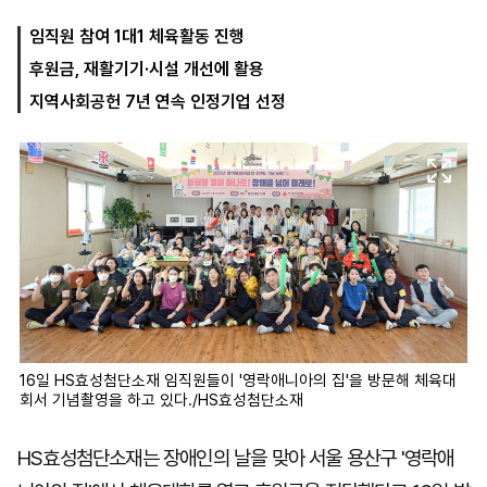
임직원 참여 1대1 체육활동 진행
후원금, 재활기기·시설 개선에 활용
마
운
대
켓
세
학
지역사회공헌 7년 연속 인정기업 선정
파
동
워
문
골
프
16일 HS효성첨단소재 임직원들이 '영락애니아의 집'을 방문해 체육대
회서 기념촬영을 하고 있다./HS효성첨단소재
HS효성첨단소재는 장애인의 날을 맞아 서울 용산구 '영락애