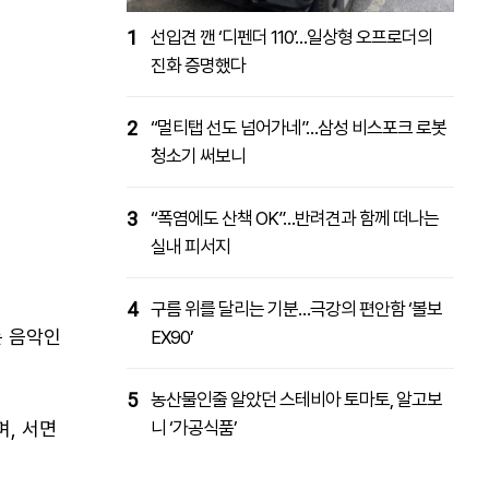
1
선입견 깬 ‘디펜더 110’…일상형 오프로더의
진화 증명했다
2
“멀티탭 선도 넘어가네”…삼성 비스포크 로봇
청소기 써보니
3
“폭염에도 산책 OK”…반려견과 함께 떠나는
실내 피서지
4
구름 위를 달리는 기분…극강의 편안함 ‘볼보
는 음악인
EX90’
5
농산물인줄 알았던 스테비아 토마토, 알고보
며, 서면
니 ‘가공식품’