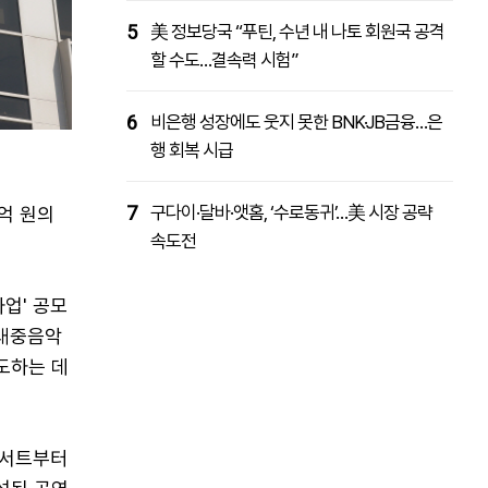
5
美 정보당국 “푸틴, 수년 내 나토 회원국 공격
할 수도…결속력 시험”
6
비은행 성장에도 웃지 못한 BNK·JB금융…은
행 회복 시급
7
구다이·달바·앳홈, ‘수로동귀’…美 시장 공략
억 원의
속도전
업' 공모
 대중음악
도하는 데
콘서트부터