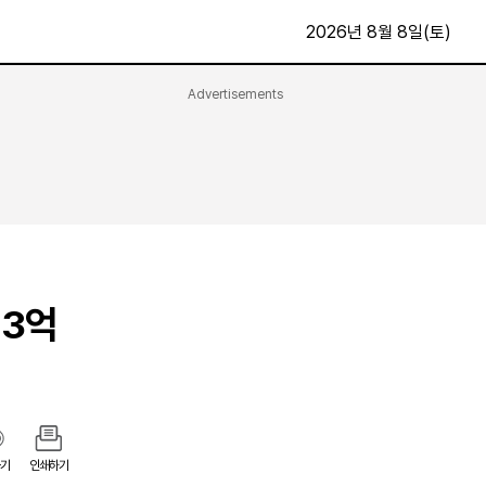
2026년 8월 8일(토)
Advertisements
문화·스포츠
최신
전체
방송
지면보기
가요
구독신청
영화
First Edition
문화
후원하기
 3억
카
종교
제보24시
스포츠
알립니다
여행
기
인쇄하기