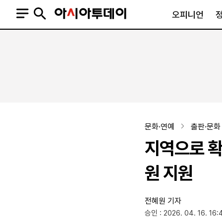
오피니언
오피니언
정치
사회
사설
정치일반
사회일반
칼럼·기고
청와대
사건·사고
기자의 눈
국회·정당
법원·검찰
피플
북한
교육·행정
문화·연예
출판·문화
외교
노동·복지·환경
지역으로 확
국방
보건·의학
정부
원 지원
전혜원 기자
SNS
승인 : 2026. 04. 16. 16:
뉴스스탠드
네이버블로그
아투TV(유튜브)
페이스북