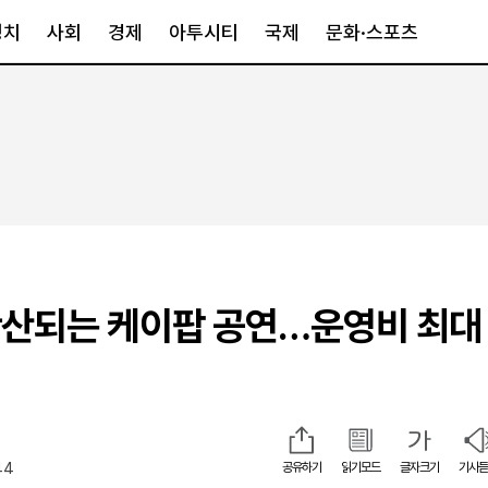
정치
사회
경제
아투시티
국제
문화·스포츠
경제
아투시티
국제
경제일반
종합
세계일반
정책
메트로
아시아·호주
금융·증권
경기·인천
북미
산업
세종·충청
중남미
IT·과학
영남
유럽
산되는 케이팝 공연…운영비 최대
부동산
호남
중동·아프리
유통
강원
중기·벤처
제주
44
공유하기
읽기모드
글자크기
기사듣
인스타그램