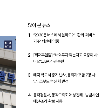
패밀리사이트
마켓파워
아투TV
대학동문골프최강전
많이 본 뉴스
1
“2030은 버스에서 살라고?”…황희 ‘폐버스
거주’ 제안에 역풍
2
[취재후일담] “해외투자 막는다고 국장이 사
나요”…ISA 개편 논란
3
태국 학교서 총기 난사, 용의자 포함 7명 사
망…조부모 숨진 채 발견
4
동작경찰서, 동작구의회와 상견례…방범사업
예산·조례 확보 시동