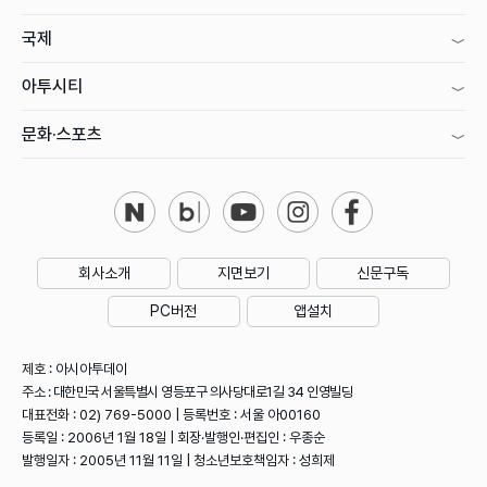
국제
아투시티
문화·스포츠
회사소개
지면보기
신문구독
PC버전
앱설치
제호 : 아시아투데이
주소 : 대한민국 서울특별시 영등포구 의사당대로1길 34 인영빌딩
대표전화 : 02) 769-5000 | 등록번호 : 서울 아00160
등록일 : 2006년 1월 18일 | 회장·발행인·편집인 : 우종순
발행일자 : 2005년 11월 11일 | 청소년보호책임자 : 성희제