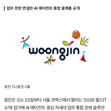
업무 전반 연결한 AI 에이전트 통합 플랫폼 공개
마
운
대
켓
세
학
파
동
워
문
골
프
웅진 CI./웅진그룹
웅진은 오는 22일부터 서울 코엑스에서 열리는 '2026 월드IT
쇼'에 참가해 AI 에이전트 중심 차세대 업무 통합 운영 솔루션