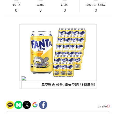
좋아요
슬퍼요
화나요
후속기사 원해요
0
0
0
0