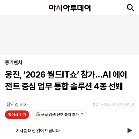
뉴
최
속
정
사
경
국
오
피
아
문
포
스
신
보
치
회
제
제
피
플
투
화
토
니
시
·
중기벤처
언
티
스
포
웅진, ‘2026 월드IT쇼’ 참가…AI 에이
츠
전트 중심 업무 통합 솔루션 4종 선봬
ENGLISH
中
Tiếng
文
Việt
장지영 기자
승인 : 2026.04.20 09:38
앱에서 읽기
구글 검색 선호 출처 추가
지
신
후
제
회
앱
면
문
원
보
사
설
기사를 대신 읽어 드립니다.
보
구
하
24
소
치
기
독
기
시
개