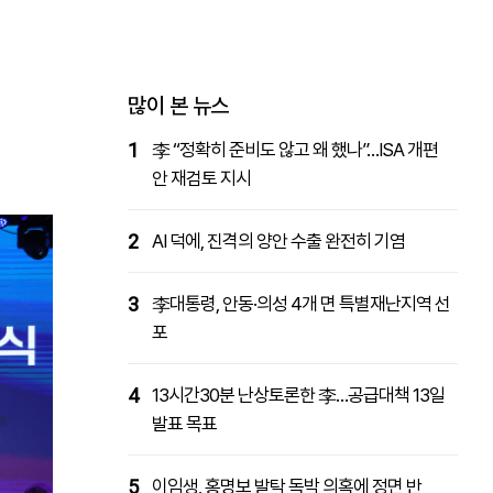
패밀리사이트
마켓파워
아투TV
대학동문골프최강전
많이 본 뉴스
1
李 “정확히 준비도 않고 왜 했나”…ISA 개편
안 재검토 지시
2
AI 덕에, 진격의 양안 수출 완전히 기염
3
李대통령, 안동·의성 4개 면 특별재난지역 선
포
4
13시간30분 난상토론한 李…공급대책 13일
발표 목표
5
이임생, 홍명보 발탁 독박 의혹에 정면 반