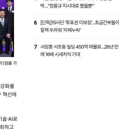
박…“정몽규 지시대로 했을뿐”
6
[단독]15사단 ‘투표권 미보장’…초급간부들이
질책 두려워 ‘자체누락’
7
서장훈 서초동 빌딩 450억 매물로…26년 만
에 16배 시세차익 기대
리(앞줄 가
 강화를
구 혁신에
술·AI로
주최하고