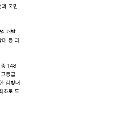
전과 국민
모델 개발
확대 등 과
중 148
최고등급
명한 김빛내
최초로 도