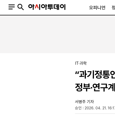
오피니언
오피니언
정치
사회
사설
정치일반
사회일반
칼럼·기고
청와대
사건·사고
기자의 눈
국회·정당
법원·검찰
피플
북한
교육·행정
IT·과학
외교
노동·복지·환경
“과기정통인
국방
보건·의학
정부
정부·연구계
서병주 기자
승인 : 2026. 04. 21. 16:1
SNS
뉴스스탠드
네이버블로그
아투TV(유튜브)
페이스북