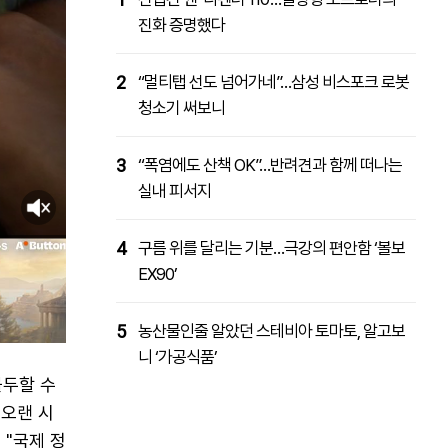
진화 증명했다
2
“멀티탭 선도 넘어가네”…삼성 비스포크 로봇
청소기 써보니
3
“폭염에도 산책 OK”…반려견과 함께 떠나는
실내 피서지
4
구름 위를 달리는 기분…극강의 편안함 ‘볼보
EX90’
5
농산물인줄 알았던 스테비아 토마토, 알고보
니 ‘가공식품’
몰두할 수
"오랜 시
 "국제 정