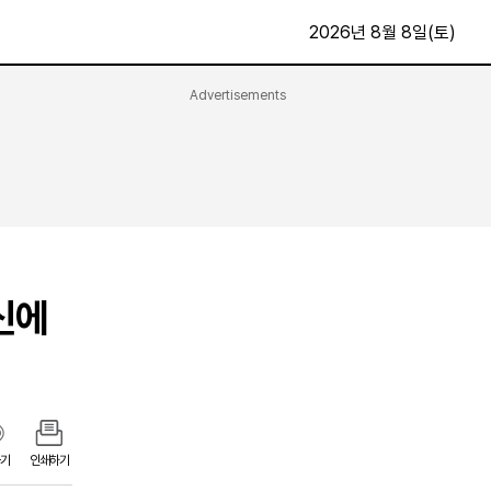
2026년 8월 8일(토)
Advertisements
문화·스포츠
최신
전체
방송
지면보기
가요
구독신청
영화
First Edition
문화
신에
후원하기
카
종교
제보24시
스포츠
알립니다
여행
기
인쇄하기