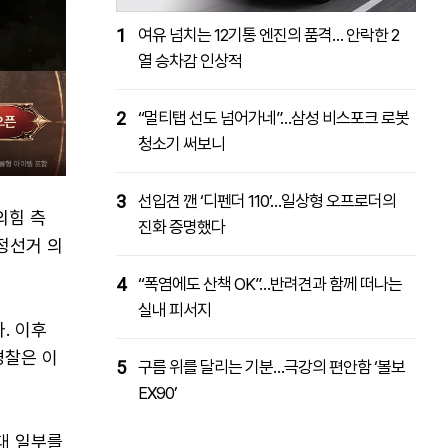
1
여유 넘치는 12기통 엔진의 품격… 안락한 2
열 승차감 인상적
2
“멀티탭 선도 넘어가네”…삼성 비스포크 로봇
청소기 써보니
3
선입견 깬 ‘디펜더 110’…일상형 오프로더의
의힘 측
진화 증명했다
정선거 의
4
“폭염에도 산책 OK”…반려견과 함께 떠나는
실내 피서지
. 이후
경찰은 이
5
구름 위를 달리는 기분…극강의 편안함 ‘볼보
EX90’
대 일부를