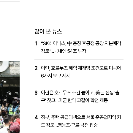
패밀리사이트
마켓파워
아투TV
대학동문골프최강전
많이 본 뉴스
1
“SK하이닉스, 中 충칭 후공정 공장 지분매각
검토”…국내엔 54조 투자
2
이란, 호르무즈 해협 재개방 조건으로 미국에
6가지 요구 제시
3
이란은 호르무즈 조건 높이고, 美는 전쟁 ‘출
구’ 찾고…마군 탄약 고갈이 확전 제동
4
정부, 주택 공급대책으로 서울 준공업지역 카
드 검토…영등포·구로·금천 집중