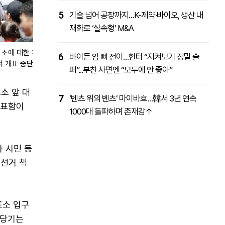
5
기술 넘어 공장까지…K-제약·바이오, 생산 내
재화로 ‘실속형’ M&A
투표소에 대한 개표가 진행 중인 가운데, 부정선거를 주장하
6
바이든 암 뼈 전이…헌터 “지켜보기 정말 슬
 개표 중단을 요구하고 있다. /연합뉴스
퍼”...부친 사면엔 “모두에 안 좋아”
소 앞 대
7
‘벤츠 위의 벤츠’ 마이바흐…韓서 3년 연속
투표함이
1000대 돌파하며 존재감↑
 시민 등
정선거 책
표소 입구
 당기는