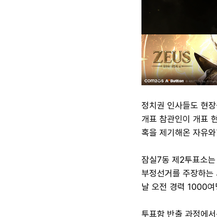
정치권 인사들도 현장
개표 참관인이 개표 
혹을 제기해온 자유와
잠실7동 제2투표소는
부정선거를 주장하는 
날 오전 경력 1000
투표함 반출 과정에서