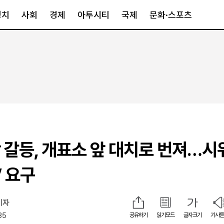
정치
사회
경제
아투시티
국제
문화·스포츠
경제
아투시티
국제
경제일반
종합
세계일반
정책
메트로
아시아·호주
금융·증권
경기·인천
북미
산업
세종·충청
중남미
IT·과학
영남
유럽
 갈등, 개표소 앞 대치로 번져…시
부동산
호남
중동·아프리
유통
강원
” 요구
중기·벤처
제주
기자
35
인스타그램
공유하기
읽기모드
글자크기
기사듣