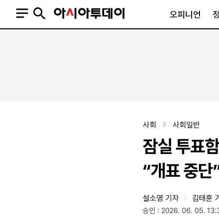
오피니언
오피니언
정치
사회
사설
정치일반
사회일반
칼럼·기고
청와대
사건·사고
기자의 눈
국회·정당
법원·검찰
피플
북한
교육·행정
사회
사회일반
외교
노동·복지·환경
잠실 투표함
국방
보건·의학
정부
“개표 중단
설소영 기자
김태훈 
|
SNS
승인 : 2026. 06. 05. 13:
뉴스스탠드
네이버블로그
아투TV(유튜브)
페이스북