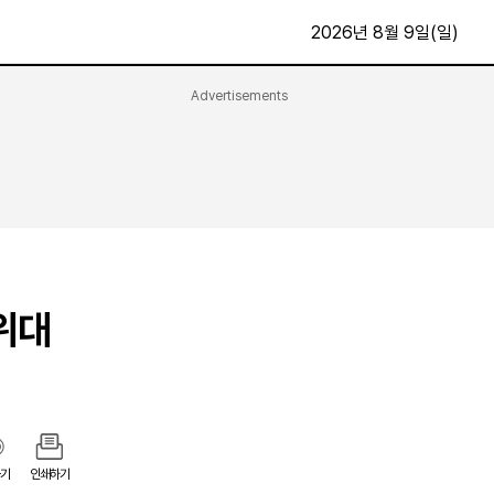
2026년 8월 9일(일)
Advertisements
문화·스포츠
최신
전체
방송
지면보기
가요
구독신청
영화
First Edition
문화
후원하기
위대
카
종교
제보24시
스포츠
알립니다
여행
기
인쇄하기