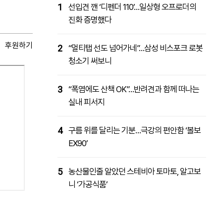
1
선입견 깬 ‘디펜더 110’…일상형 오프로더의
진화 증명했다
후원하기
2
“멀티탭 선도 넘어가네”…삼성 비스포크 로봇
청소기 써보니
3
“폭염에도 산책 OK”…반려견과 함께 떠나는
실내 피서지
4
구름 위를 달리는 기분…극강의 편안함 ‘볼보
EX90’
5
농산물인줄 알았던 스테비아 토마토, 알고보
니 ‘가공식품’