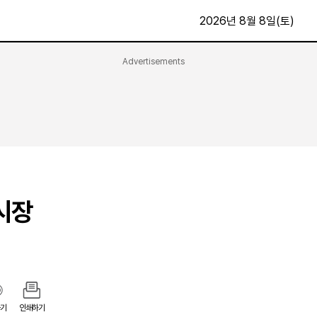
2026년 8월 8일(토)
Advertisements
문화·스포츠
최신
전체
방송
지면보기
가요
구독신청
영화
First Edition
문화
후원하기
·시장
카
종교
제보24시
스포츠
알립니다
여행
기
인쇄하기