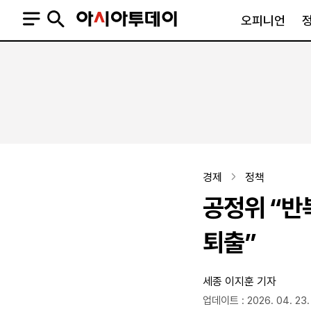
오피니언
오피니언
정치
사회
사설
정치일반
사회일반
칼럼·기고
청와대
사건·사고
기자의 눈
국회·정당
법원·검찰
피플
북한
교육·행정
경제
정책
외교
노동·복지·환경
공정위 “반
국방
보건·의학
정부
퇴출”
세종
이지훈 기자
SNS
뉴스스탠드
네이버블로그
아투TV(유튜브)
페이스북
업데이트 : 2026. 04. 23.