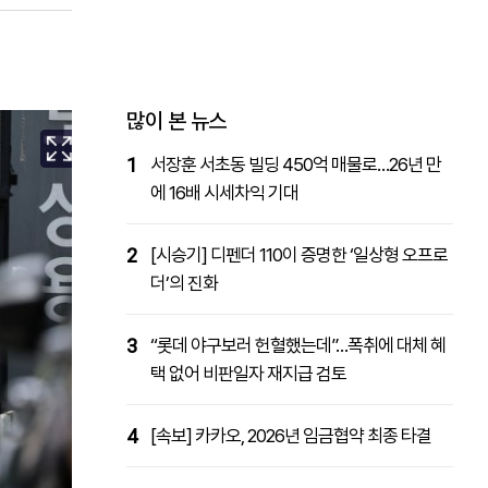
패밀리사이트
마켓파워
아투TV
대학동문골프최강전
많이 본 뉴스
1
서장훈 서초동 빌딩 450억 매물로…26년 만
에 16배 시세차익 기대
2
[시승기] 디펜더 110이 증명한 ‘일상형 오프로
더’의 진화
3
“롯데 야구보러 헌혈했는데”…폭취에 대체 혜
택 없어 비판일자 재지급 검토
4
[속보] 카카오, 2026년 임금협약 최종 타결