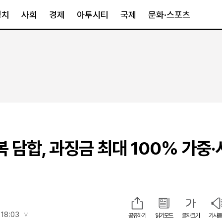
정치
사회
경제
아투시티
국제
문화·스포츠
경제
아투시티
국제
경제일반
종합
세계일반
정책
메트로
아시아·호주
금융·증권
경기·인천
북미
산업
세종·충청
중남미
IT·과학
영남
유럽
복 담합, 과징금 최대 100% 가중
부동산
호남
중동·아프리
유통
강원
중기·벤처
제주
인스타그램
 18:03
공유하기
읽기모드
글자크기
기사듣