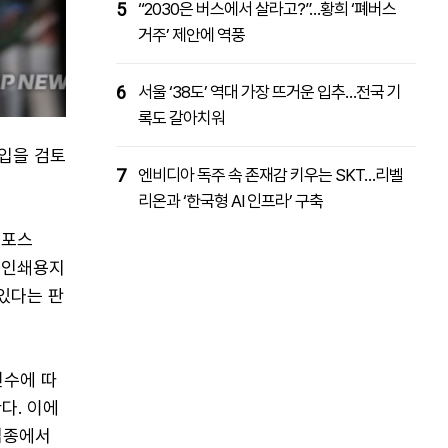
5
“2030은 버스에서 살라고?”…황희 ‘폐버스
거주’ 제안에 역풍
6
서울 ‘38도’ 역대 가장 뜨거운 입추…전국 기
록도 갈아치워
도입을 검토
7
엔비디아 독주 속 존재감 키우는 SKT…리벨
리온과 ‘한국형 AI 인프라’ 구축
크포스
탕·인쇄용지
있다는 판
횟수에 따
다. 이에
업종에서