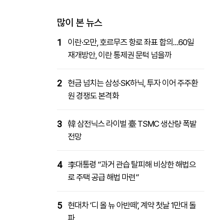
패밀리사이트
마켓파워
아투TV
대학동문골프최강전
많이 본 뉴스
1
이란·오만, 호르무즈 항로 좌표 합의…60일
재개방안, 이란 통제권 문턱 넘을까
2
현금 넘치는 삼성·SK하닉, 투자 이어 주주환
원 경쟁도 본격화
3
韓 삼전닉스 라이벌 臺 TSMC 생산량 폭발
전망
4
李대통령 “과거 관습 탈피해 비상한 해법으
로 주택 공급 해법 마련”
5
현대차 ‘디 올 뉴 아반떼’, 계약 첫날 1만대 돌
파