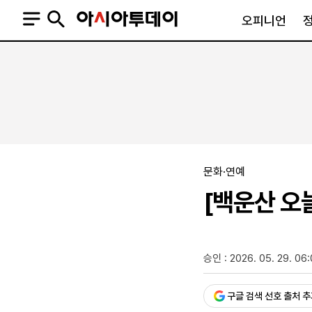
오피니언
오피니언
정치
사회
사설
정치일반
사회일반
칼럼·기고
청와대
사건·사고
기자의 눈
국회·정당
법원·검찰
피플
북한
교육·행정
문화·연예
외교
노동·복지·환경
[백운산 오늘
국방
보건·의학
정부
승인 : 2026. 05. 29. 06
구글 검색 선호 출처 
SNS
뉴스스탠드
네이버블로그
아투TV(유튜브)
페이스북