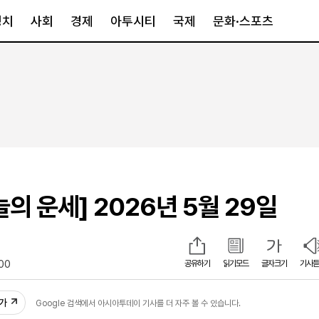
정치
사회
경제
아투시티
국제
문화·스포츠
경제
아투시티
국제
경제일반
종합
세계일반
정책
메트로
아시아·호주
금융·증권
경기·인천
북미
산업
세종·충청
중남미
IT·과학
영남
유럽
의 운세] 2026년 5월 29일
부동산
호남
중동·아프리
유통
강원
중기·벤처
제주
:00
공유하기
읽기모드
글자크기
기사듣
추가
Google 검색에서 아시아투데이 기사를 더 자주 볼 수 있습니다.
인스타그램