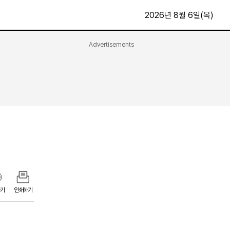
2026년 8월 6일(목)
Advertisements
문화·스포츠
최신
전체
방송
지면보기
가요
구독신청
영화
First Edition
문화
후원하기
카
종교
제보24시
스포츠
알립니다
여행
기
인쇄하기