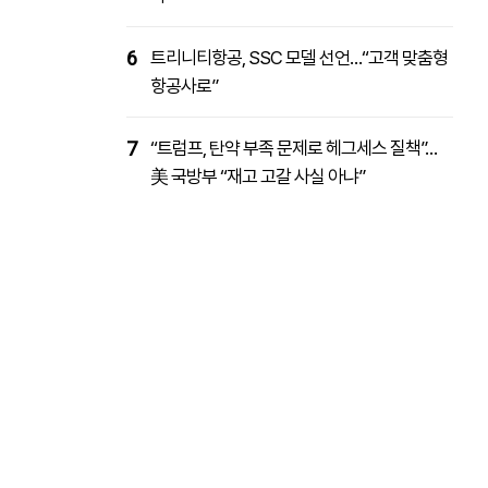
6
트리니티항공, SSC 모델 선언…“고객 맞춤형
항공사로”
7
“트럼프, 탄약 부족 문제로 헤그세스 질책”…
美 국방부 “재고 고갈 사실 아냐”