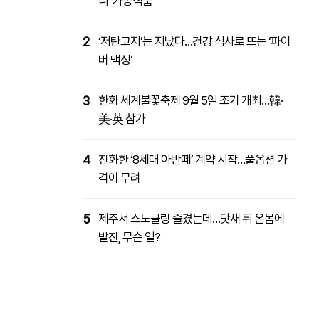
니 ‘가공식품’
2
‘저탄고지’는 지났다…건강 식사로 뜨는 ‘파이
버 맥싱’
3
한화 세계불꽃축제 9월 5일 조기 개최…韓·
美·英 참가
4
진화한 ‘8세대 아반떼’ 계약 시작…풀옵션 가
격이 무려
5
제주서 스노클링 즐겼는데…닷새 뒤 온몸에
발진, 무슨 일?