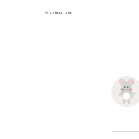
다국어뉴스
ENGLISH
Tiếng Việt
中文
Advertisements