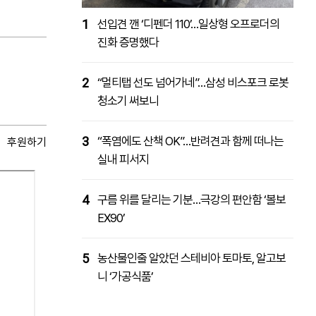
1
선입견 깬 ‘디펜더 110’…일상형 오프로더의
진화 증명했다
2
“멀티탭 선도 넘어가네”…삼성 비스포크 로봇
청소기 써보니
3
“폭염에도 산책 OK”…반려견과 함께 떠나는
후원하기
실내 피서지
4
구름 위를 달리는 기분…극강의 편안함 ‘볼보
EX90’
5
농산물인줄 알았던 스테비아 토마토, 알고보
니 ‘가공식품’