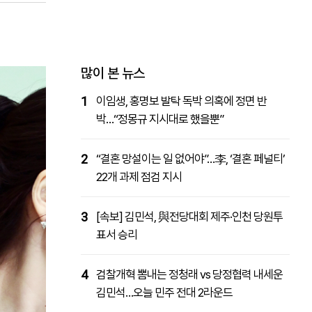
패밀리사이트
마켓파워
아투TV
대학동문골프최강전
많이 본 뉴스
1
이임생, 홍명보 발탁 독박 의혹에 정면 반
박…“정몽규 지시대로 했을뿐”
2
“결혼 망설이는 일 없어야”…李, ‘결혼 페널티’
22개 과제 점검 지시
3
[속보] 김민석, 與전당대회 제주·인천 당원투
표서 승리
4
검찰개혁 뽐내는 정청래 vs 당정협력 내세운
김민석…오늘 민주 전대 2라운드