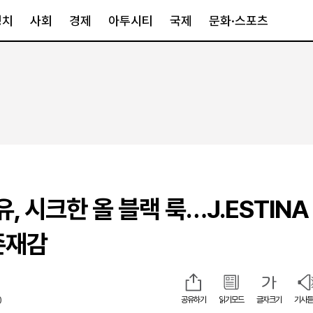
정치
사회
경제
아투시티
국제
문화·스포츠
경제
아투시티
국제
경제일반
종합
세계일반
정책
메트로
아시아·호주
금융·증권
경기·인천
북미
산업
세종·충청
중남미
IT·과학
영남
유럽
, 시크한 올 블랙 룩…J.ESTINA
부동산
호남
중동·아프리
유통
강원
존재감
중기·벤처
제주
0
공유하기
읽기모드
글자크기
기사듣
인스타그램