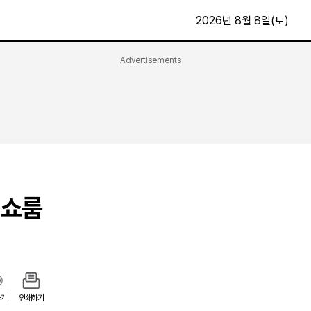
2026년 8월 8일(토)
Advertisements
문화·스포츠
최신
전체
방송
지면보기
가요
구독신청
영화
First Edition
문화
후원하기
 쇼룸
카
종교
제보24시
스포츠
알립니다
여행
기
인쇄하기