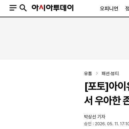
오피니언
오피니언
정치
사회
사설
정치일반
사회일반
칼럼·기고
청와대
사건·사고
기자의 눈
국회·정당
법원·검찰
피플
북한
교육·행정
유통
패션·뷰티
외교
노동·복지·환경
[포토]아이유
국방
보건·의학
정부
서 우아한 
박상선 기자
SNS
승인 : 2026. 05. 11. 17:1
뉴스스탠드
네이버블로그
아투TV(유튜브)
페이스북