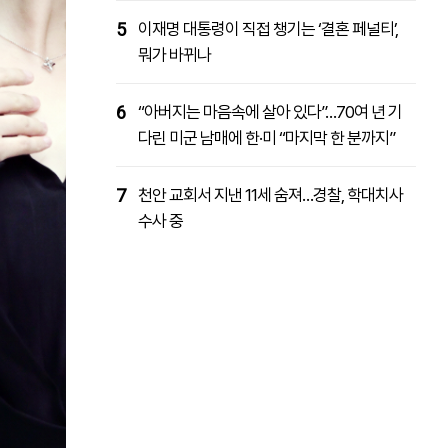
5
이재명 대통령이 직접 챙기는 ‘결혼 페널티’,
뭐가 바뀌나
6
“아버지는 마음속에 살아 있다”…70여 년 기
다린 미군 남매에 한·미 “마지막 한 분까지”
7
천안 교회서 지낸 11세 숨져…경찰, 학대치사
수사 중