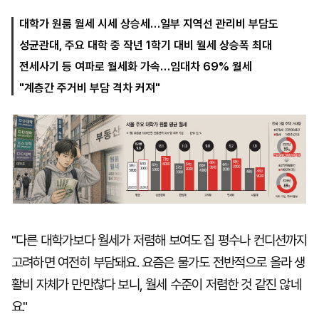
대학가 원룸 월세 시세 상승세…일부 지역선 관리비 부담도
성균관대, 주요 대학 중 작년 1학기 대비 월세 상승폭 최대
마
운
대
켓
세
학
전세사기 등 여파로 월세화 가속…임대차 69% 월세
파
동
워
문
"계층간 주거비 부담 격차 커져"
골
프
"다른 대학가보다 월세가 저렴해 보여도 집 평수나 컨디션까지
고려하면 여전히 부담돼요. 요즘은 물가도 전반적으로 올라 생
활비 자체가 만만찮다 보니, 월세 수준이 저렴한 것 같진 않네
요."