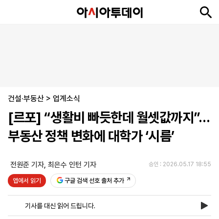
뉴
최
속
정
사
경
국
오
피
아
문
포
스
신
보
치
회
제
제
피
플
투
화
토
니
시
·
건설·부동산
언
티
스
>
업계소식
포
[르포] “생활비 빠듯한데 월셋값까지”…
츠
부동산 정책 변화에 대학가 ‘시름’
ENGLISH
中
Tiếng
文
Việt
전원준 기자
,
최은수 인턴 기자
승인 : 2026.05.17 18:55
앱에서 읽기
구글 검색 선호 출처 추가
지
신
후
제
회
앱
면
문
원
보
사
설
기사를 대신 읽어 드립니다.
보
구
하
24
소
치
기
독
기
시
개