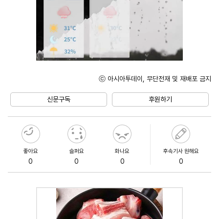
ⓒ 아시아투데이, 무단전재 및 재배포 금지
Mute
신문구독
후원하기
좋아요
슬퍼요
화나요
후속기사 원해요
0
0
0
0