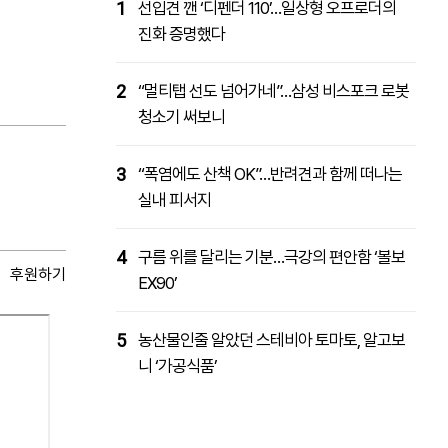
1
선입견 깬 ‘디펜더 110’…일상형 오프로더의
진화 증명했다
2
“멀티탭 선도 넘어가네”…삼성 비스포크 로봇
청소기 써보니
3
“폭염에도 산책 OK”…반려견과 함께 떠나는
실내 피서지
4
구름 위를 달리는 기분…극강의 편안함 ‘볼보
후원하기
EX90’
5
농산물인줄 알았던 스테비아 토마토, 알고보
니 ‘가공식품’