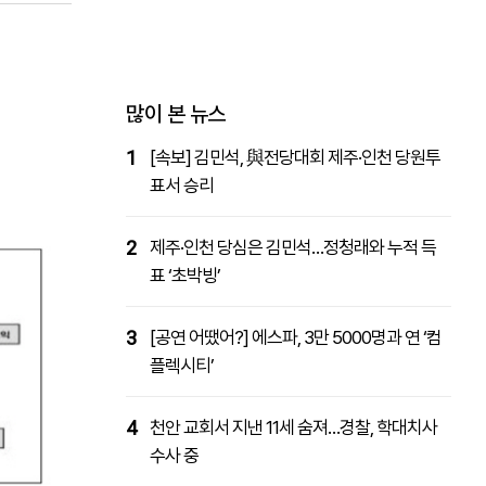
패밀리사이트
마켓파워
아투TV
대학동문골프최강전
많이 본 뉴스
1
[속보] 김민석, 與전당대회 제주·인천 당원투
표서 승리
2
제주·인천 당심은 김민석…정청래와 누적 득
표 ‘초박빙’
3
[공연 어땠어?] 에스파, 3만 5000명과 연 ‘컴
플렉시티’
4
천안 교회서 지낸 11세 숨져…경찰, 학대치사
수사 중