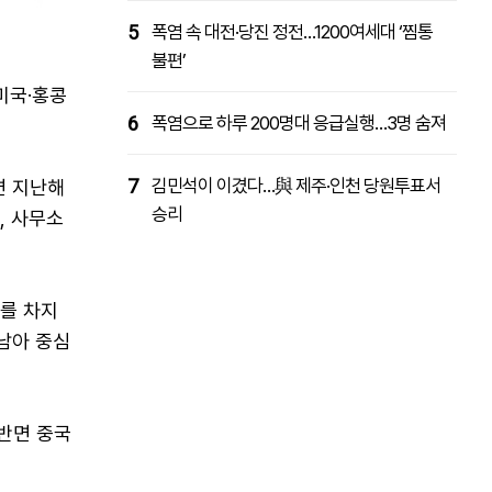
5
폭염 속 대전·당진 정전…1200여세대 ‘찜통
불편’
미국·홍콩
6
폭염으로 하루 200명대 응급실행…3명 숨져
7
김민석이 이겼다…與 제주·인천 당원투표서
면 지난해
승리
, 사무소
%를 차지
동남아 중심
 반면 중국