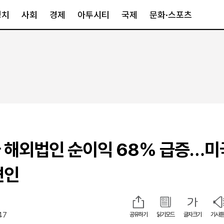
정치
사회
경제
아투시티
국제
문화·스포츠
경제
아투시티
국제
경제일반
종합
세계일반
정책
메트로
아시아·호주
금융·증권
경기·인천
북미
산업
세종·충청
중남미
IT·과학
영남
유럽
 해외법인 순이익 68% 급증…미
부동산
호남
중동·아프리
유통
강원
견인
중기·벤처
제주
47
공유하기
읽기모드
글자크기
기사듣
인스타그램