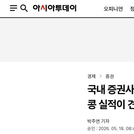
오피니언
오피니언
정치
사회
사설
정치일반
사회일반
칼럼·기고
청와대
사건·사고
기자의 눈
국회·정당
법원·검찰
피플
북한
교육·행정
경제
증권
외교
노동·복지·환경
국내 증권사
국방
보건·의학
정부
콩 실적이 
박주연 기자
SNS
승인 : 2026. 05. 18. 08:
뉴스스탠드
네이버블로그
아투TV(유튜브)
페이스북