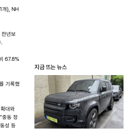
), NH
로 전년보
.
 67.8%
지금 뜨는 뉴스
자를 기록했
 확대와
"중동 정
변동성 등