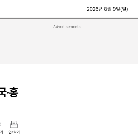
2026년 8월 9일(일)
Advertisements
문화·스포츠
최신
전체
방송
지면보기
가요
구독신청
영화
First Edition
문화
후원하기
국·홍
카
종교
제보24시
스포츠
알립니다
여행
기
인쇄하기