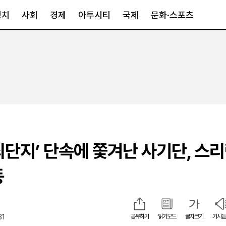
정치
사회
경제
아투시티
국제
문화·스포츠
경제
아투시티
국제
경제일반
종합
세계일반
정책
메트로
아시아·호주
금융·증권
경기·인천
북미
산업
세종·충청
중남미
IT·과학
영남
유럽
죄단지’ 단속에 쫓겨난 사기단, 스
부동산
호남
중동·아프리
유통
강원
동
중기·벤처
제주
31
공유하기
읽기모드
글자크기
기사듣
인스타그램