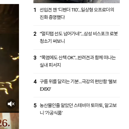
1
선입견 깬 ‘디펜더 110’…일상형 오프로더의
진화 증명했다
2
“멀티탭 선도 넘어가네”…삼성 비스포크 로봇
청소기 써보니
3
“폭염에도 산책 OK”…반려견과 함께 떠나는
실내 피서지
4
구름 위를 달리는 기분…극강의 편안함 ‘볼보
EX90’
5
농산물인줄 알았던 스테비아 토마토, 알고보
니 ‘가공식품’