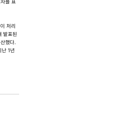
해자를 표
찰이 처리
해 발표된
추산했다.
난 1년