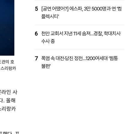
5
[공연 어땠어?] 에스파, 3만 5000명과 연 ‘컴
플렉시티’
6
천안 교회서 지낸 11세 숨져…경찰, 학대치사
수사 중
7
폭염 속 대전·당진 정전…1200여세대 ‘찜통
도관의 호
불편’
 스리랑카
온라인 사
다. 올해
 스리랑카
포했다. 프