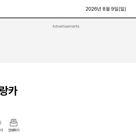
2026년 8월 9일(일)
Advertisements
문화·스포츠
최신
전체
방송
지면보기
가요
구독신청
영화
First Edition
문화
후원하기
리랑카
카
종교
제보24시
스포츠
알립니다
여행
기
인쇄하기