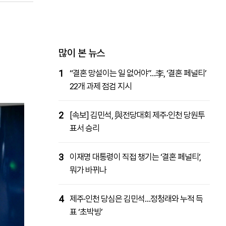
패밀리사이트
마켓파워
아투TV
대학동문골프최강전
많이 본 뉴스
1
“결혼 망설이는 일 없어야”…李, ‘결혼 페널티’
22개 과제 점검 지시
2
[속보] 김민석, 與전당대회 제주·인천 당원투
표서 승리
3
이재명 대통령이 직접 챙기는 ‘결혼 페널티’,
뭐가 바뀌나
4
제주·인천 당심은 김민석…정청래와 누적 득
표 ‘초박빙’