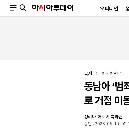
오피니언
오피니언
정치
사회
사설
정치일반
사회일반
칼럼·기고
청와대
사건·사고
기자의 눈
국회·정당
법원·검찰
피플
북한
교육·행정
국제
아시아·호주
외교
노동·복지·환경
동남아 ‘범
국방
보건·의학
정부
로 거점 이
정리나 하노이 특파원
SNS
승인 : 2026. 05. 18. 09:
뉴스스탠드
네이버블로그
아투TV(유튜브)
페이스북