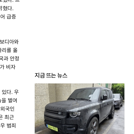
밝혔다.
들어 급증
캄보디아와
자리를 옮
입국과 안정
가 비자
지금 뜨는 뉴스
있다. 우
속을 벌여
 외국인
은 최근
우 범죄