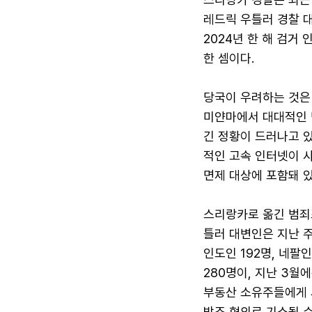
레드릭 우틀러 경찰 
2024년 한 해 검거
한 셈이다.
당국이 우려하는 것은
미얀마에서 대대적인 
긴 정황이 드러나고 있
적인 고속 인터넷이 
면제 대상에 포함돼 있
스리랑카로 옮긴 범죄
틀러 대변인은 지난 주
인도인 192명, 네팔
280명이, 지난 3월
부동산 소유주들에게 
방조 혐의로 기소될 수