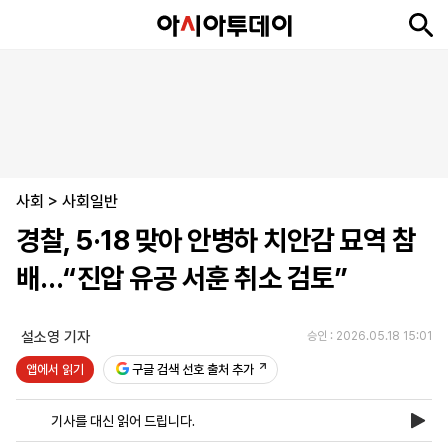
뉴
최
속
정
사
경
국
오
피
아
문
포
스
신
보
치
회
제
제
피
플
투
화
토
니
시
·
사회
언
티
스
>
사회일반
포
경찰, 5·18 맞아 안병하 치안감 묘역 참
츠
배…“진압 유공 서훈 취소 검토”
ENGLISH
中
Tiếng
文
Việt
설소영 기자
승인 : 2026.05.18 15:01
앱에서 읽기
구글 검색 선호 출처 추가
지
신
후
제
회
앱
면
문
원
보
사
설
기사를 대신 읽어 드립니다.
보
구
하
24
소
치
기
독
기
시
개