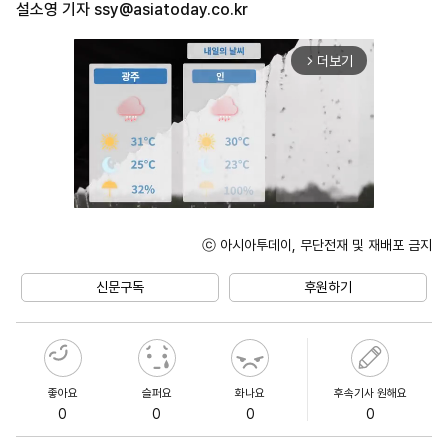
설소영 기자
ssy@asiatoday.co.kr
더보기
arrow_forward_ios
ⓒ 아시아투데이, 무단전재 및 재배포 금지
Unmute
신문구독
후원하기
좋아요
슬퍼요
화나요
후속기사 원해요
0
0
0
0