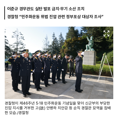
이준규 경무관도 실탄 발포 금지·무기 소산 조치
경찰청 “민주화운동 위법 진압 관련 정부포상 대상자 조사”
마
운
대
켓
세
학
파
동
워
문
골
프
경찰청이 제46주년 5·18 민주화운동 기념일을 맞아 신군부의 부당한
진압 지시를 거부한 고(故) 안병하 치안감 등 순직 경찰관 묘역을 참배
한 모습./경찰청