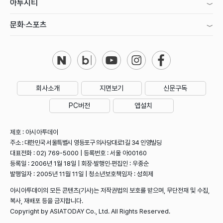
아투시티
문화·스포츠
회사소개
지면보기
신문구독
PC버전
앱설치
제호 : 아시아투데이
주소 : 대한민국 서울특별시 영등포구 의사당대로1길 34 인영빌딩
대표전화 : 02) 769-5000 | 등록번호 : 서울 아00160
등록일 : 2006년 1월 18일 | 회장·발행인·편집인 : 우종순
발행일자 : 2005년 11월 11일 | 청소년보호책임자 : 성희제
아시아투데이의 모든 콘텐츠(기사)는 저작권법의 보호를 받으며, 무단전재 및 수집,
복사, 재배포 등을 금지합니다.
Copyright by ASIATODAY Co., Ltd. All Rights Reserved.