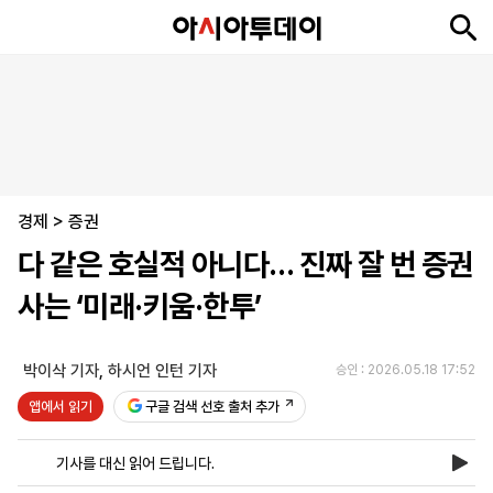
뉴
최
속
정
사
경
국
오
피
아
문
포
스
신
보
치
회
제
제
피
플
투
화
토
니
시
·
경제
언
티
스
>
증권
포
다 같은 호실적 아니다… 진짜 잘 번 증권
츠
사는 ‘미래·키움·한투’
ENGLISH
中
Tiếng
文
Việt
박이삭 기자
,
하시언 인턴 기자
승인 : 2026.05.18 17:52
앱에서 읽기
구글 검색 선호 출처 추가
지
신
후
제
회
앱
면
문
원
보
사
설
기사를 대신 읽어 드립니다.
보
구
하
24
소
치
기
독
기
시
개