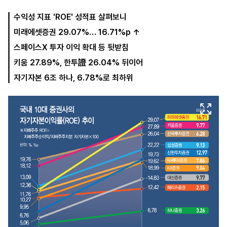
수익성 지표 'ROE' 성적표 살펴보니
미래에셋증권 29.07%… 16.71%p ↑
마
운
대
켓
세
학
스페이스X 투자 이익 확대 등 뒷받침
파
동
워
문
키움 27.89%, 한투證 26.04% 뒤이어
골
자기자본 6조 하나, 6.78%로 최하위
프