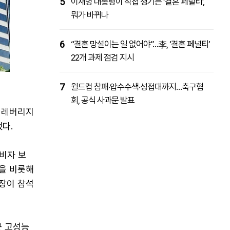
5
이재명 대통령이 직접 챙기는 ‘결혼 페널티’,
뭐가 바뀌나
6
“결혼 망설이는 일 없어야”…李, ‘결혼 페널티’
22개 과제 점검 지시
7
월드컵 참패·압수수색·성접대까지…축구협
회, 공식 사과문 발표
, 레버리지
다.
비자 보
장을 비롯해
서장이 참석
근 고성능