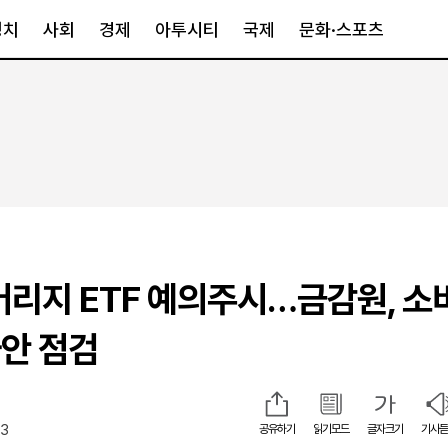
정치
사회
경제
아투시티
국제
문화·스포츠
경제
아투시티
국제
경제일반
종합
세계일반
정책
메트로
아시아·호주
금융·증권
경기·인천
북미
산업
세종·충청
중남미
IT·과학
영남
유럽
레버리지 ETF 예의주시…금감원, 소
부동산
호남
중동·아프리
유통
강원
안 점검
중기·벤처
제주
33
공유하기
읽기모드
글자크기
기사듣
인스타그램