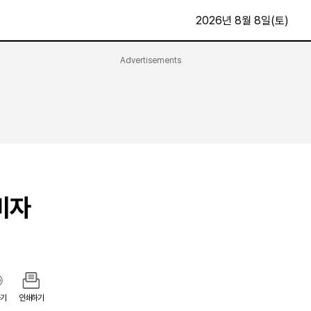
2026년 8월 8일(토)
Advertisements
문화·스포츠
최신
전체
방송
지면보기
가요
구독신청
영화
First Edition
문화
후원하기
비자
카
종교
제보24시
스포츠
알립니다
여행
기
인쇄하기