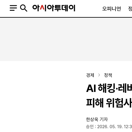
오피니언
오피니언
정치
사회
사설
정치일반
사회일반
칼럼·기고
청와대
사건·사고
기자의 눈
국회·정당
법원·검찰
피플
북한
교육·행정
경제
정책
외교
노동·복지·환경
AI 해킹·
국방
보건·의학
정부
피해 위험사
한상욱 기자
SNS
승인 : 2026. 05. 19. 12:
뉴스스탠드
네이버블로그
아투TV(유튜브)
페이스북