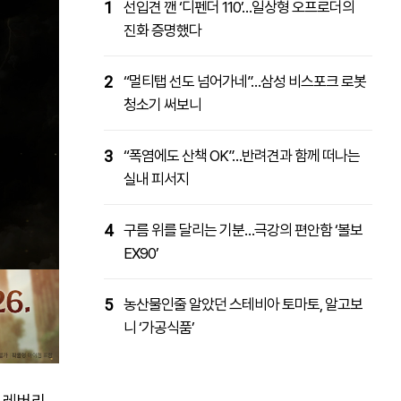
1
선입견 깬 ‘디펜더 110’…일상형 오프로더의
진화 증명했다
2
“멀티탭 선도 넘어가네”…삼성 비스포크 로봇
청소기 써보니
3
“폭염에도 산책 OK”…반려견과 함께 떠나는
실내 피서지
4
구름 위를 달리는 기분…극강의 편안함 ‘볼보
EX90’
5
농산물인줄 알았던 스테비아 토마토, 알고보
니 ‘가공식품’
 레버리