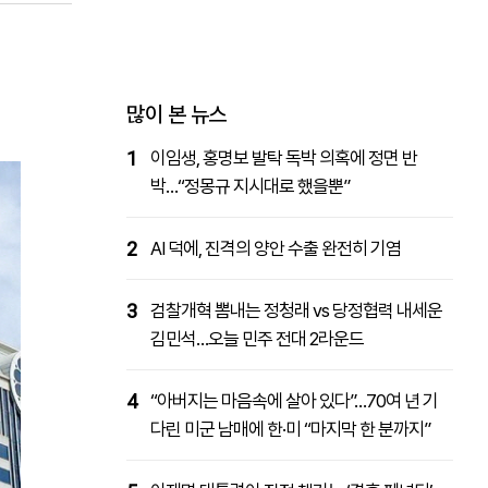
패밀리사이트
마켓파워
아투TV
대학동문골프최강전
많이 본 뉴스
1
이임생, 홍명보 발탁 독박 의혹에 정면 반
박…“정몽규 지시대로 했을뿐”
2
AI 덕에, 진격의 양안 수출 완전히 기염
3
검찰개혁 뽐내는 정청래 vs 당정협력 내세운
김민석…오늘 민주 전대 2라운드
4
“아버지는 마음속에 살아 있다”…70여 년 기
다린 미군 남매에 한·미 “마지막 한 분까지”