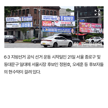
마
운
대
켓
세
학
파
동
워
문
골
프
6·3 지방선거 공식 선거 운동 시작일인 21일 서울 종로구 및
동대문구 일대에 서울시장 후보인 정원호, 오세훈 등 후보자들
의 현수막이 걸려 있다.