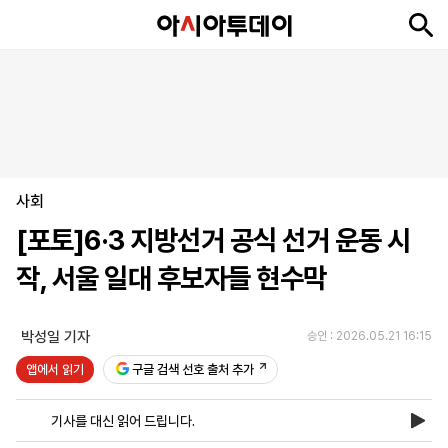
뉴
최
속
정
사
경
국
오
피
아
문
포
스
신
보
치
회
제
제
피
플
투
화
토
니
시
·
사회
언
티
스
포
[포토]6·3 지방선거 공식 선거 운동 시
츠
작, 서울 일대 후보자들 현수막
ENGLISH
中
Tiếng
文
Việt
박성일 기자
승인 : 2026.05.21 16:15
앱에서 읽기
구글 검색 선호 출처 추가
지
신
후
제
회
앱
면
문
원
보
사
설
기사를 대신 읽어 드립니다.
보
구
하
24
소
치
기
독
기
시
개