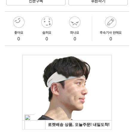
신문구독
후원하기
좋아요
슬퍼요
화나요
후속기사 원해요
0
0
0
0