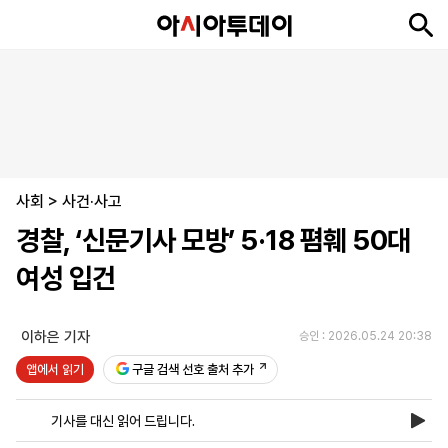
뉴
최
속
정
사
경
국
오
피
아
문
포
스
신
보
치
회
제
제
피
플
투
화
토
니
시
·
사회
언
티
스
>
사건·사고
포
경찰, ‘신문기사 모방’ 5·18 폄훼 50대
츠
여성 입건
ENGLISH
中
Tiếng
文
Việt
이하은 기자
승인 : 2026.05.24 20:38
앱에서 읽기
구글 검색 선호 출처 추가
지
신
후
제
회
앱
면
문
원
보
사
설
기사를 대신 읽어 드립니다.
보
구
하
24
소
치
기
독
기
시
개