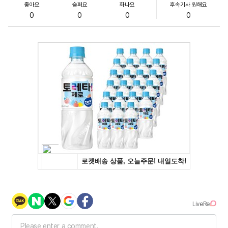
좋아요
슬퍼요
화나요
후속기사 원해요
0
0
0
0