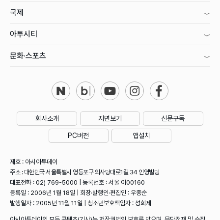
국제
아투시티
문화·스포츠
회사소개
지면보기
신문구독
PC버전
앱설치
제호 : 아시아투데이
주소 : 대한민국 서울특별시 영등포구 의사당대로1길 34 인영빌딩
대표전화 : 02) 769-5000 | 등록번호 : 서울 아00160
등록일 : 2006년 1월 18일 | 회장·발행인·편집인 : 우종순
발행일자 : 2005년 11월 11일 | 청소년보호책임자 : 성희제
아시아투데이의 모든 콘텐츠(기사)는 저작권법의 보호를 받으며, 무단전재 및 수집,