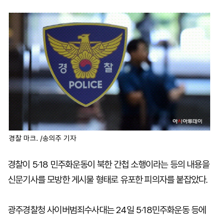
마
운
대
켓
세
학
파
동
워
문
골
프
경찰 마크. /송의주 기자
경찰이 5·18 민주화운동이 북한 간첩 소행이라는 등의 내용을
신문기사를 모방한 게시물 형태로 유포한 피의자를 붙잡았다.
광주경찰청 사이버범죄수사대는 24일 5·18민주화운동 등에