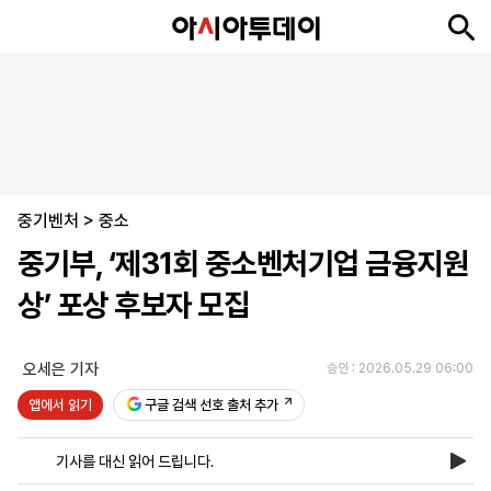
뉴
최
속
정
사
경
국
오
피
아
문
포
스
신
보
치
회
제
제
피
플
투
화
토
니
시
·
중기벤처
언
티
스
>
중소
포
중기부, ‘제31회 중소벤처기업 금융지원
츠
상’ 포상 후보자 모집
ENGLISH
中
Tiếng
文
Việt
오세은 기자
승인 : 2026.05.29 06:00
앱에서 읽기
구글 검색 선호 출처 추가
지
신
후
제
회
앱
면
문
원
보
사
설
기사를 대신 읽어 드립니다.
보
구
하
24
소
치
기
독
기
시
개