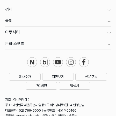
경제
국제
아투시티
문화·스포츠
회사소개
지면보기
신문구독
PC버전
앱설치
제호 : 아시아투데이
주소 : 대한민국 서울특별시 영등포구 의사당대로1길 34 인영빌딩
대표전화 : 02) 769-5000 | 등록번호 : 서울 아00160
등록일 : 2006년 1월 18일 | 회장·발행인·편집인 : 우종순