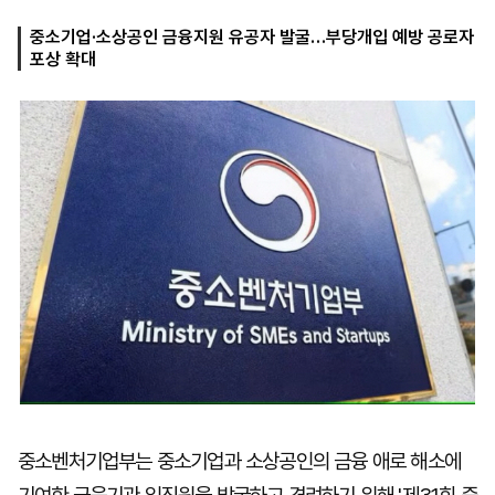
중소기업·소상공인 금융지원 유공자 발굴…부당개입 예방 공로자
포상 확대
마
운
대
켓
세
학
파
동
워
문
골
프
중소벤처기업부는 중소기업과 소상공인의 금융 애로 해소에