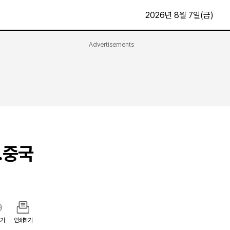
2026년 8월 7일(금)
Advertisements
문화·스포츠
최신
전체
방송
지면보기
가요
구독신청
영화
First Edition
문화
후원하기
…중국
카
종교
제보24시
스포츠
알립니다
여행
기
인쇄하기