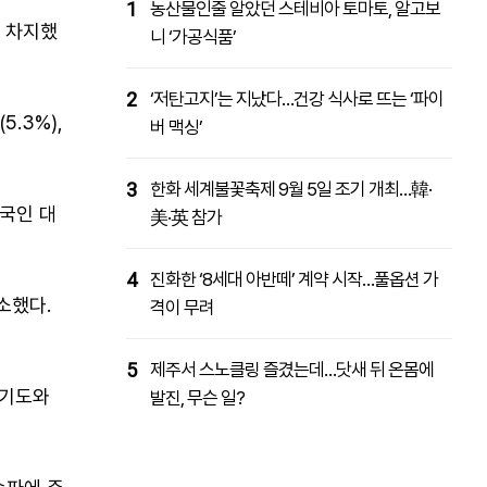
1
농산물인줄 알았던 스테비아 토마토, 알고보
 차지했
니 ‘가공식품’
2
‘저탄고지’는 지났다…건강 식사로 뜨는 ‘파이
.3%),
버 맥싱’
3
한화 세계불꽃축제 9월 5일 조기 개최…韓·
외국인 대
美·英 참가
4
진화한 ‘8세대 아반떼’ 계약 시작…풀옵션 가
소했다.
격이 무려
5
제주서 스노클링 즐겼는데…닷새 뒤 온몸에
경기도와
발진, 무슨 일?