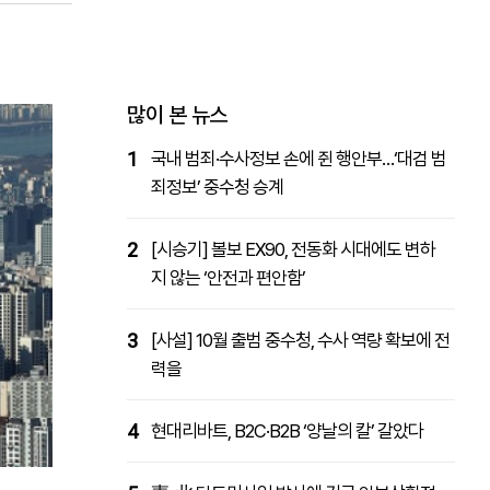
패밀리사이트
마켓파워
아투TV
대학동문골프최강전
많이 본 뉴스
1
국내 범죄·수사정보 손에 쥔 행안부…‘대검 범
죄정보’ 중수청 승계
2
[시승기] 볼보 EX90, 전동화 시대에도 변하
지 않는 ‘안전과 편안함’
3
[사설] 10월 출범 중수청, 수사 역량 확보에 전
력을
4
현대리바트, B2C·B2B ‘양날의 칼’ 갈았다