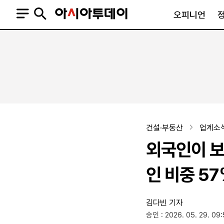
오피니언
오피니언
정치
사회
사설
정치일반
사회일반
칼럼·기고
청와대
사건·사고
기자의 눈
국회·정당
법원·검찰
피플
북한
교육·행정
건설·부동산
업계소
외교
노동·복지·환경
외국인이 보
국방
보건·의학
정부
인 비중 5
김다빈 기자
SNS
승인 : 2026. 05. 29. 09
뉴스스탠드
네이버블로그
아투TV(유튜브)
페이스북