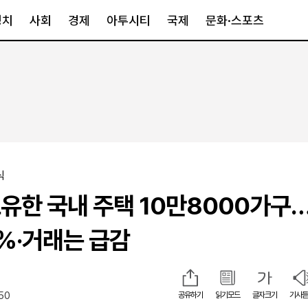
정치
사회
경제
아투시티
국제
문화·스포츠
경제
아투시티
국제
경제일반
종합
세계일반
정책
메트로
아시아·호주
금융·증권
경기·인천
북미
산업
세종·충청
중남미
식
IT·과학
영남
유럽
유한 국내 주택 10만8000가구
부동산
호남
중동·아프리
유통
강원
7%·거래는 급감
중기·벤처
제주
:50
공유하기
읽기모드
글자크기
기사듣
인스타그램