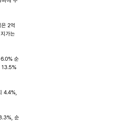
송파에 주
은 2억
공시지가는
6.0% 순
13.5%
4.4%,
.3%, 순