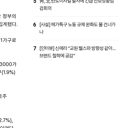
5
靑, 北 탄도미사일 발사에 긴급 안보상황점
검회의
만 정부의
집계됐다.
6
[사설] 메가특구 노동 규제 완화도 물 건너가
나
31가구로
7
[인터뷰] 신애라 “교원 웰스와 방향성 같아…
브랜드 철학에 공감”
3000가
(1.9%)
호주
7%),