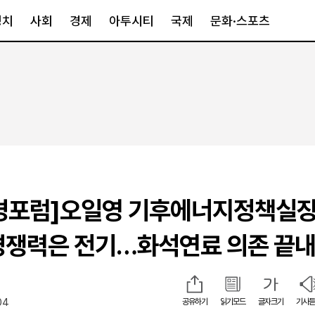
정치
사회
경제
아투시티
국제
문화·스포츠
경제
아투시티
국제
경제일반
종합
세계일반
정책
메트로
아시아·호주
금융·증권
경기·인천
북미
산업
세종·충청
중남미
IT·과학
영남
유럽
환경포럼]오일영 기후에너지정책실장 
부동산
호남
중동·아프리
유통
강원
경쟁력은 전기…화석연료 의존 끝내
중기·벤처
제주
04
공유하기
읽기모드
글자크기
기사듣
인스타그램