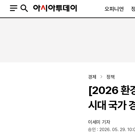
오피니언
오피니언
정치
사회
사설
정치일반
사회일반
칼럼·기고
청와대
사건·사고
기자의 눈
국회·정당
법원·검찰
피플
북한
교육·행정
경제
정책
외교
노동·복지·환경
[2026 
국방
보건·의학
정부
시대 국가 
이세미 기자
SNS
승인 : 2026. 05. 29. 10:
뉴스스탠드
네이버블로그
아투TV(유튜브)
페이스북