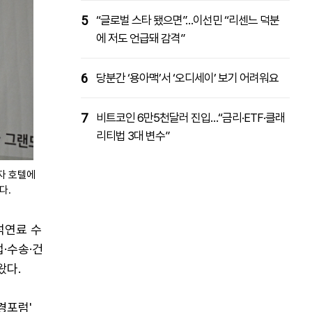
5
“글로벌 스타 됐으면”…이선민 “리센느 덕분
에 저도 언급돼 감격”
6
당분간 ‘용아맥’서 ‘오디세이’ 보기 어려워요
7
비트코인 6만5천달러 진입…“금리·ETF·클래
리티법 3대 변수”
자 호텔에
다.
석연료 수
·수송·건
왔다.
경포럼'