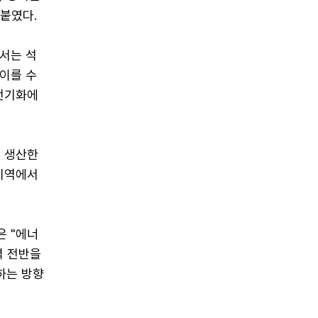
붙였다.
서는 석
이를 수
전기화에
서 생산한
지역에서
은 "에너
력 전반을
하는 방향