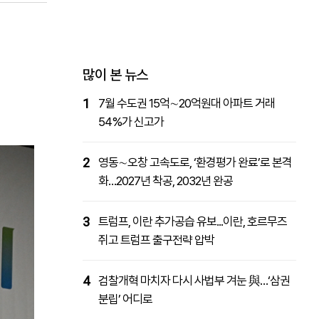
패밀리사이트
마켓파워
아투TV
대학동문골프최강전
많이 본 뉴스
1
7월 수도권 15억∼20억원대 아파트 거래
54%가 신고가
2
영동∼오창 고속도로, ‘환경평가 완료’로 본격
화…2027년 착공, 2032년 완공
3
트럼프, 이란 추가공습 유보...이란, 호르무즈
쥐고 트럼프 출구전략 압박
4
검찰개혁 마치자 다시 사법부 겨눈 與…‘삼권
분립’ 어디로