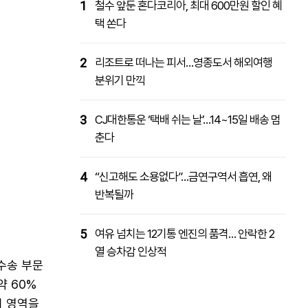
1
철수 앞둔 혼다코리아, 최대 600만원 할인 혜
택 쏜다
2
리조트로 떠나는 피서…영종도서 해외여행
분위기 만끽
3
CJ대한통운 ‘택배 쉬는 날’…14~15일 배송 멈
춘다
4
“신고해도 소용없다”…금연구역서 흡연, 왜
반복될까
5
여유 넘치는 12기통 엔진의 품격… 안락한 2
열 승차감 인상적
·수송 부문
약 60%
이 영역을