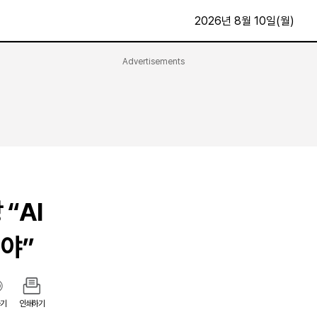
2026년 8월 10일(월)
Advertisements
문화·스포츠
최신
전체
방송
지면보기
가요
구독신청
영화
First Edition
문화
후원하기
“AI
카
종교
제보24시
스포츠
야”
알립니다
여행
기
인쇄하기