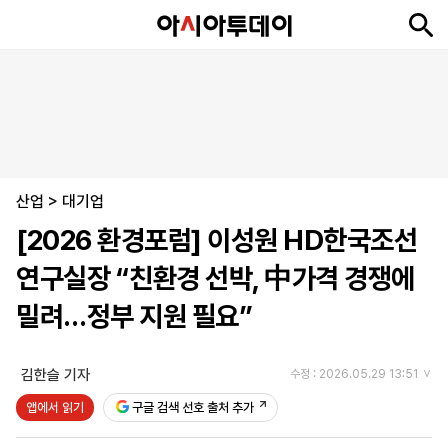
뉴
최
속
정
사
경
국
오
피
아
문
포
스
신
보
치
회
제
제
피
플
투
화
토
니
시
·
산업
언
티
스
>
대기업
포
[2026 환경포럼] 이성원 HD한국조선
츠
연구실장 “친환경 선박, 中가격 경쟁에
ENGLISH
中
Tiếng
밀려…정부 지원 필요”
文
Việt
김한슬 기자
수정 : 2026.05.29 13:51
지
신
후
제
회
앱
앱에서 읽기
구글 검색 선호 출처 추가
면
문
원
보
사
설
보
구
하
24
소
치
기
독
기
시
개