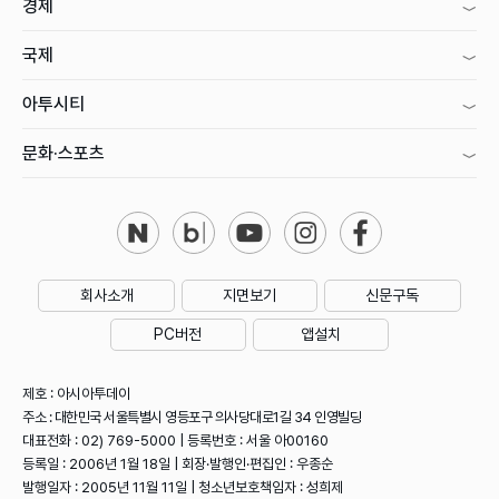
경제
국제
아투시티
문화·스포츠
회사소개
지면보기
신문구독
PC버전
앱설치
제호 : 아시아투데이
주소 : 대한민국 서울특별시 영등포구 의사당대로1길 34 인영빌딩
대표전화 : 02) 769-5000 | 등록번호 : 서울 아00160
등록일 : 2006년 1월 18일 | 회장·발행인·편집인 : 우종순
발행일자 : 2005년 11월 11일 | 청소년보호책임자 : 성희제