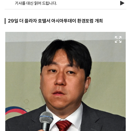
기사를 대신 읽어 드립니다.
마
운
대
29일 더 플라자 호텔서 아시아투데이 환경포럼 개최
켓
세
학
파
동
워
문
골
프