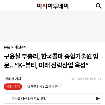
뉴
최
속
정
사
경
국
오
피
아
문
포
스
신
보
치
회
제
제
피
플
투
화
토
니
시
·
유통
언
티
스
>
패션·뷰티
포
구윤철 부총리, 한국콜마 종합기술원 방
츠
문…“K-뷰티, 미래 전략산업 육성”
ENGLISH
中
Tiếng
文
Việt
정문경 기자
승인 : 2026.05.29 14:08
앱에서 읽기
구글 검색 선호 출처 추가
지
신
후
제
회
앱
면
문
원
보
사
설
기사를 대신 읽어 드립니다.
보
구
하
24
소
치
기
독
기
시
개