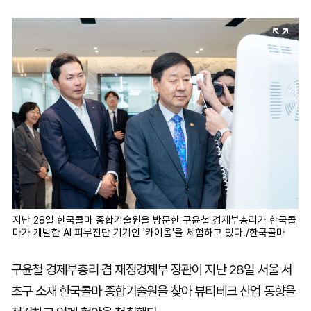
마
운
대
켓
세
학
파
동
워
문
골
프
지난 28일 한국콜마 종합기술원을 방문한 구윤철 경제부총리가 한국콜
마가 개발한 AI 피부진단 기기인 '카이옴'을 체험하고 있다./한국콜마
구윤철 경제부총리 겸 재정경제부 장관이 지난 28일 서울 서
초구 소재 한국콜마 종합기술원을 찾아 뷰티테크 산업 동향을