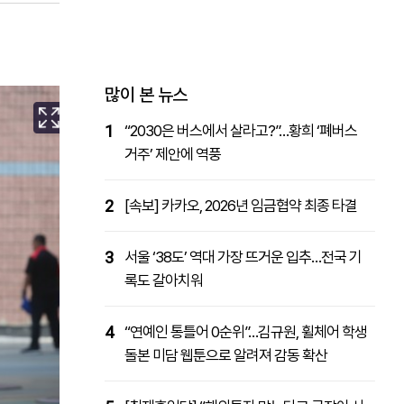
패밀리사이트
마켓파워
아투TV
대학동문골프최강전
많이 본 뉴스
1
“2030은 버스에서 살라고?”…황희 ‘폐버스
거주’ 제안에 역풍
2
[속보] 카카오, 2026년 임금협약 최종 타결
3
서울 ‘38도’ 역대 가장 뜨거운 입추…전국 기
록도 갈아치워
4
“연예인 통틀어 0순위”…김규원, 휠체어 학생
돌본 미담 웹툰으로 알려져 감동 확산