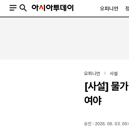
오피니언
오피니언
정치
사회
사설
정치일반
사회일반
칼럼·기고
청와대
사건·사고
기자의 눈
국회·정당
법원·검찰
피플
북한
교육·행정
오피니언
사설
외교
노동·복지·환경
[사설] 물가
국방
보건·의학
정부
여야
SNS
승인 : 2026. 06. 03. 00
뉴스스탠드
네이버블로그
아투TV(유튜브)
페이스북