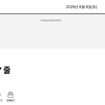
2026년 8월 8일(토)
Advertisements
문화·스포츠
최신
전체
방송
지면보기
가요
구독신청
영화
First Edition
문화
후원하기
’ 줄
카
종교
제보24시
스포츠
알립니다
여행
기
인쇄하기