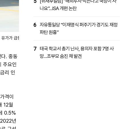
5
[취재후일담] “해외투자 막는다고 국장이 사
나요”…ISA 개편 논란
6
자유통일당 “이재명식 퍼주기가 경기도 재정
파탄 원흉”
제 유가가 급등하면
7
태국 학교서 총기 난사, 용의자 포함 7명 사
다. 중동
망…조부모 숨진 채 발견
게 주요인
금리 인
 가격이
 12월
에 0.5%
2022년
으로 구성