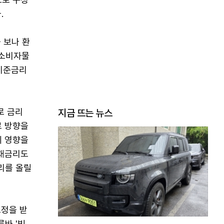
.
 보나 환
 소비자물
 기준금리
로 금리
지금 뜨는 뉴스
로 방향을
에 영향을
국채금리도
리를 올릴
조정을 받
바 '빚