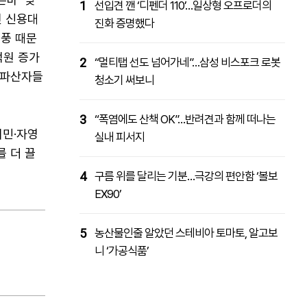
1
선입견 깬 ‘디펜더 110’…일상형 오프로더의
인 신용대
진화 증명했다
열풍 때문
억원 증가
2
“멀티탭 선도 넘어가네”…삼성 비스포크 로봇
인파산자들
청소기 써보니
3
“폭염에도 산책 OK”…반려견과 함께 떠나는
서민·자영
실내 피서지
 더 끌
4
구름 위를 달리는 기분…극강의 편안함 ‘볼보
EX90’
5
농산물인줄 알았던 스테비아 토마토, 알고보
니 ‘가공식품’