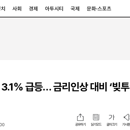
정치
사회
경제
아투시티
국제
문화·스포츠
경제
아투시티
국제
경제일반
종합
세계일반
정책
메트로
아시아·호주
금융·증권
경기·인천
북미
산업
세종·충청
중남미
IT·과학
영남
유럽
 3.1% 급등… 금리인상 대비 ‘빚투
부동산
호남
중동·아프리
유통
강원
중기·벤처
제주
:00
공유하기
읽기모드
글자크기
기사듣
인스타그램