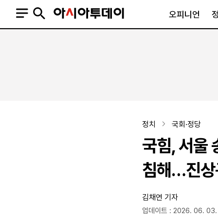
오피니언
오피니언
정치
사회
사설
정치일반
사회일반
칼럼·기고
청와대
사건·사고
기자의 눈
국회·정당
법원·검찰
피플
북한
교육·행정
정치
국회·정당
외교
노동·복지·환경
국힘, 서울
국방
보건·의학
정부
침해…진상규
김채연 기자
SNS
뉴스스탠드
네이버블로그
아투TV(유튜브)
페이스북
업데이트 : 2026. 06. 03.