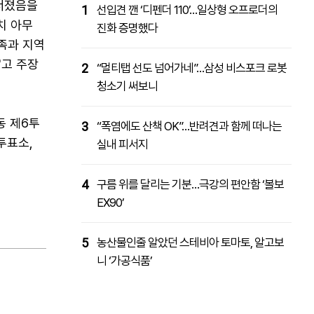
너졌음을
1
선입견 깬 ‘디펜더 110’…일상형 오프로더의
치 아무
진화 증명했다
족과 지역
"고 주장
2
“멀티탭 선도 넘어가네”…삼성 비스포크 로봇
청소기 써보니
동 제6투
3
“폭염에도 산책 OK”…반려견과 함께 떠나는
투표소,
실내 피서지
4
구름 위를 달리는 기분…극강의 편안함 ‘볼보
EX90’
5
농산물인줄 알았던 스테비아 토마토, 알고보
니 ‘가공식품’