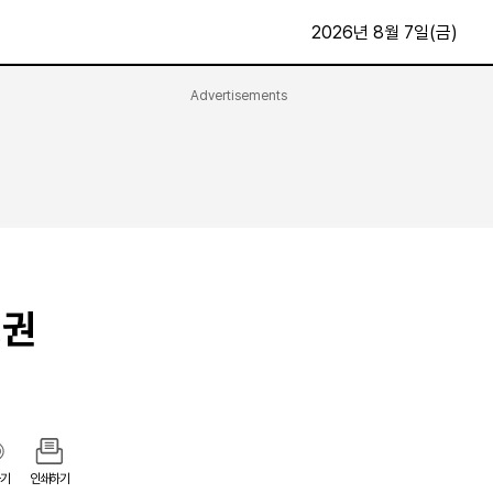
2026년 8월 7일(금)
Advertisements
문화·스포츠
최신
전체
방송
지면보기
가요
구독신청
영화
First Edition
문화
후원하기
정권
카
종교
제보24시
스포츠
알립니다
여행
기
인쇄하기