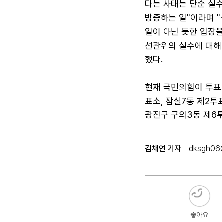
다는 사태는 단순 실
방증하는 일"이라며 
일이 아닌 듯한 입장
선관위의 실수에 대해
했다.
현재 국민의힘이 투표지
표소, 잠실7동 제2투
광진구 구의3동 제6투
김채연 기자
dksgh06
좋아요