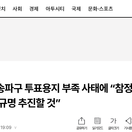
정치
사회
경제
아투시티
국제
문화·스포츠
경제
아투시티
국제
경제일반
종합
세계일반
정책
메트로
아시아·호주
금융·증권
경기·인천
북미
산업
세종·충청
중남미
IT·과학
영남
유럽
 송파구 투표용지 부족 사태에 “참
부동산
호남
중동·아프리
유통
강원
명 추진할 것”
중기·벤처
제주
인스타그램
 19:09
공유하기
읽기모드
글자크기
기사듣