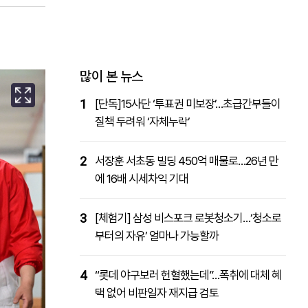
패밀리사이트
마켓파워
아투TV
대학동문골프최강전
많이 본 뉴스
1
[단독]15사단 ‘투표권 미보장’…초급간부들이
질책 두려워 ‘자체누락’
2
서장훈 서초동 빌딩 450억 매물로…26년 만
에 16배 시세차익 기대
3
[체험기] 삼성 비스포크 로봇청소기…‘청소로
부터의 자유’ 얼마나 가능할까
4
“롯데 야구보러 헌혈했는데”…폭취에 대체 혜
택 없어 비판일자 재지급 검토