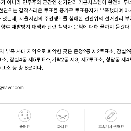
수가 아니라 민주주의 근간인 선거관리 기본시스템이 완전히 무
"선관위는 갑작스러운 투표율 증가로 투표용지가 부족했다며 마
을 냈는데, 서울시민의 주권행위를 침해한 선관위의 선거관리 부
 향후 재발방지 대책과 관련 책임자 문책에 대해 끝까지 묻겠다
 부족 사태 지역으로 파악한 곳은 문정2동 제2투표소, 잠실2
표소, 잠실4동 제5투표소,가락2동 제3, 제7투표소, 청담동 제4
표소 등 총 8곳이다.
@naver.com
슬퍼요
화나요
후속기사 원해요