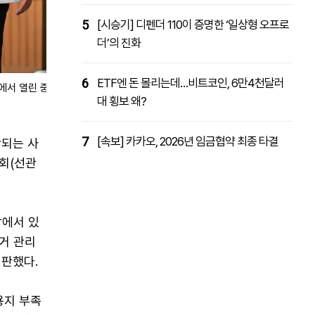
5
[시승기] 디펜더 110이 증명한 ‘일상형 오프로
더’의 진화
6
ETF엔 돈 몰리는데…비트코인, 6만4천달러
에서 열린 중
대 횡보 왜?
7
[속보] 카카오, 2026년 임금협약 최종 타결
단되는 사
회(선관
장에서 있
거 관리
비판했다.
용지 부족