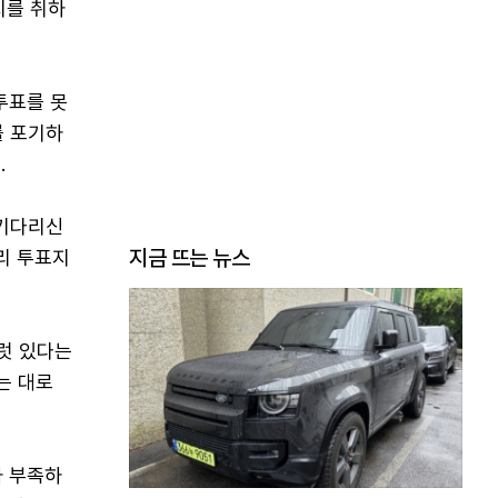
치를 취하
투표를 못
를 포기하
.
 기다리신
지금 뜨는 뉴스
리 투표지
여럿 있다는
는 대로
가 부족하