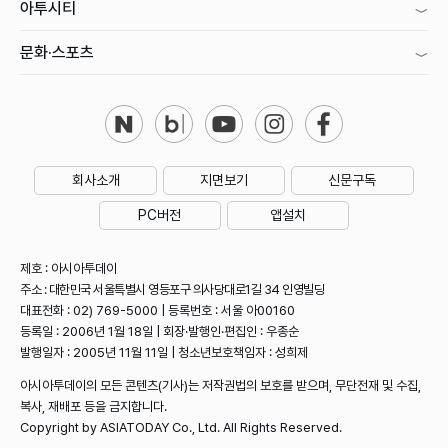
아투시티
문화·스포츠
회사소개
지면보기
신문구독
PC버전
앱설치
제호 : 아시아투데이
주소 : 대한민국 서울특별시 영등포구 의사당대로1길 34 인영빌딩
대표전화 : 02) 769-5000 | 등록번호 : 서울 아00160
등록일 : 2006년 1월 18일 | 회장·발행인·편집인 : 우종순
발행일자 : 2005년 11월 11일 | 청소년보호책임자 : 성희제
아시아투데이의 모든 콘텐츠(기사)는 저작권법의 보호를 받으며, 무단전재 및 수집,
복사, 재배포 등을 금지합니다.
Copyright by ASIATODAY Co., Ltd. All Rights Reserved.