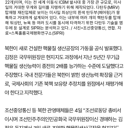
22개)이며, 이는 전 세계 이동식 ICBM 발사대 중 가장 큰 규모로, 미사
일의 거대한 무게와 길이를 지탱하기 위해 제작되었다. 다탄두(MIRV)
탑재형 재진입체로 보이는 미사일 최상단의 흰색 탄두부(페어링)가 뭉
툭하고 거대하게 설계되어 있다. 이는 내부에 여러 개의 핵탄두를 탑재
해 워싱턴, 뉴욕 등 여러 도시를 동시에 타격하기 위한 다탄두 기술을 염
두에 둔 설계로 SIPRI는 분석하고 있다. / 사진=조선중앙통신, 연합. 자
료=스톡홀름국제평화연구소(SIPRI)
북한이 새로 건설한 핵물질 생산공장의 가동을 공식 발표했다.
김정은 국무위원장은 현지지도 과정에서 지난 5년간 무기급
핵물질 생산능력이 종전의 2배를 능가하는 수준에 도달했다고
주장했다. 국내 전문가들은 북한이 밝힌 생산능력 확장을 근거
로, 국제사회의 기존 북핵 보유량 추정치를 원점에서 재평가해
야 한다고 지적했다.
조선중앙통신 등 북한 관영매체들은 4일 "조선로동당 총비서
이시며 조선민주주의인민공화국 국무위원장이신 경애하는 김