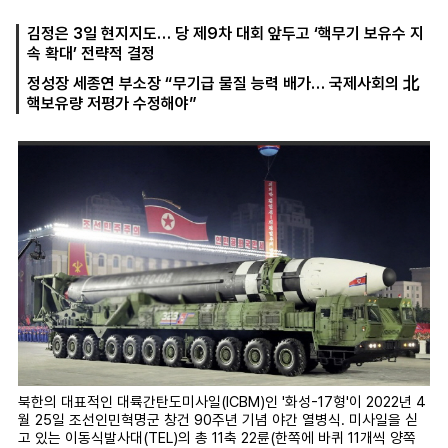
김정은 3일 현지지도… 당 제9차 대회 앞두고 ‘핵무기 보유수 지
속 확대’ 전략적 결정
마
운
대
정성장 세종연 부소장 “무기급 물질 능력 배가… 국제사회의 北
켓
세
학
핵보유량 저평가 수정해야”
파
동
워
문
골
프
북한의 대표적인 대륙간탄도미사일(ICBM)인 '화성-17형'이 2022년 4
월 25일 조선인민혁명군 창건 90주년 기념 야간 열병식. 미사일을 싣
고 있는 이동식발사대(TEL)의 총 11축 22륜(한쪽에 바퀴 11개씩 양쪽