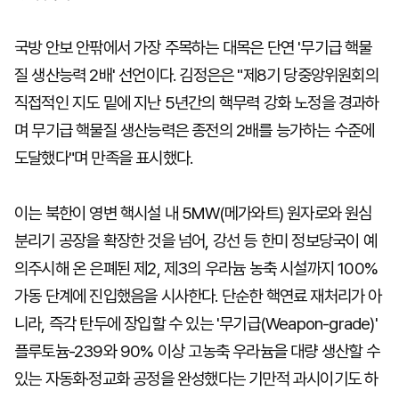
국방 안보 안팎에서 가장 주목하는 대목은 단연 '무기급 핵물
질 생산능력 2배' 선언이다. 김정은은 "제8기 당중앙위원회의
직접적인 지도 밑에 지난 5년간의 핵무력 강화 노정을 경과하
며 무기급 핵물질 생산능력은 종전의 2배를 능가하는 수준에
도달했다"며 만족을 표시했다.
이는 북한이 영변 핵시설 내 5MW(메가와트) 원자로와 원심
분리기 공장을 확장한 것을 넘어, 강선 등 한미 정보당국이 예
의주시해 온 은폐된 제2, 제3의 우라늄 농축 시설까지 100%
가동 단계에 진입했음을 시사한다. 단순한 핵연료 재처리가 아
니라, 즉각 탄두에 장입할 수 있는 '무기급(Weapon-grade)'
플루토늄-239와 90% 이상 고농축 우라늄을 대량 생산할 수
있는 자동화·정교화 공정을 완성했다는 기만적 과시이기도 하