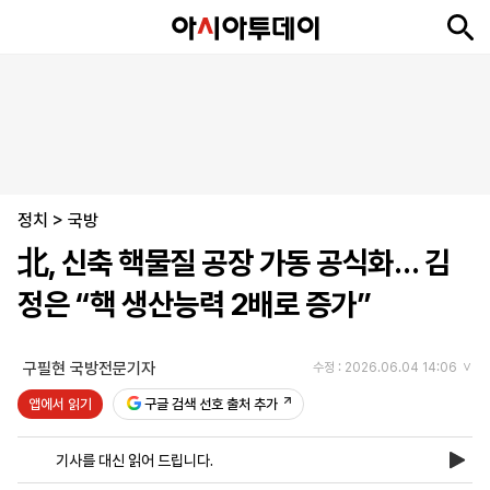
뉴
최
속
정
사
경
국
오
피
아
문
포
스
신
보
치
회
제
제
피
플
투
화
토
니
시
·
정치
언
티
스
>
국방
포
北, 신축 핵물질 공장 가동 공식화… 김
츠
정은 “핵 생산능력 2배로 증가”
ENGLISH
中
Tiếng
文
Việt
구필현 국방전문기자
수정 : 2026.06.04 14:06
앱에서 읽기
구글 검색 선호 출처 추가
지
신
후
제
회
앱
면
문
원
보
사
설
기사를 대신 읽어 드립니다.
보
구
하
24
소
치
기
독
기
시
개