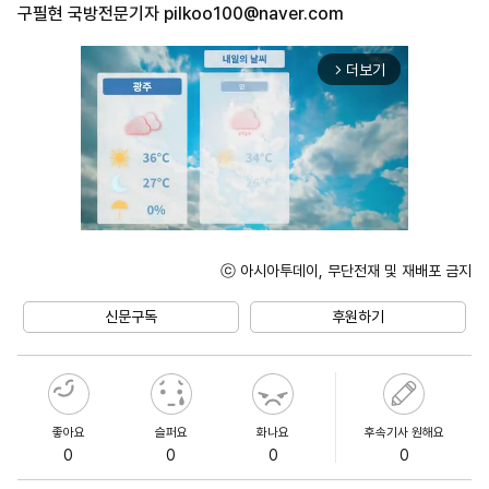
구필현 국방전문기자
pilkoo100@naver.com
더보기
arrow_forward_ios
ⓒ 아시아투데이, 무단전재 및 재배포 금지
Unmute
신문구독
후원하기
좋아요
슬퍼요
화나요
후속기사 원해요
0
0
0
0