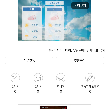
더보기
arrow_forward_ios
ⓒ 아시아투데이, 무단전재 및 재배포 금지
Mute
신문구독
후원하기
좋아요
슬퍼요
화나요
후속기사 원해요
0
0
0
0