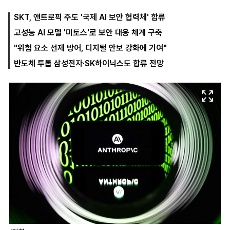
SKT, 앤트로픽 주도 '국제 AI 보안 협력체' 합류
고성능 AI 모델 '미토스'로 보안 대응 체계 구축
마
운
대
켓
세
학
"위험 요소 선제 방어, 디지털 안보 강화에 기여"
파
동
워
문
반도체 투톱 삼성전자·SK하이닉스도 합류 전망
골
프