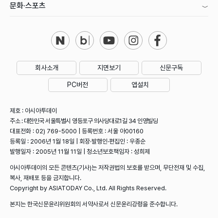
문화·스포츠
회사소개
지면보기
신문구독
PC버전
앱설치
제호 : 아시아투데이
주소 : 대한민국 서울특별시 영등포구 의사당대로1길 34 인영빌딩
대표전화 : 02) 769-5000 | 등록번호 : 서울 아00160
등록일 : 2006년 1월 18일 | 회장·발행인·편집인 : 우종순
발행일자 : 2005년 11월 11일 | 청소년보호책임자 : 성희제
아시아투데이의 모든 콘텐츠(기사)는 저작권법의 보호를 받으며, 무단전재 및 수집,
복사, 재배포 등을 금지합니다.
Copyright by ASIATODAY Co., Ltd. All Rights Reserved.
본지는 한국신문윤리위원회의 서약사로서 신문윤리강령을 준수합니다.