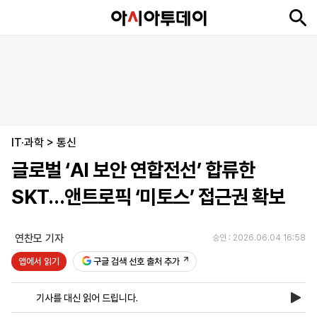
뉴
최
속
정
사
경
국
오
피
아
문
포
스
신
보
치
회
제
제
피
플
투
화
토
니
시
·
IT·과학
언
티
스
>
통신
포
글로벌 ‘AI 보안 연합전선’ 합류한
츠
SKT…앤트로픽 ‘미토스’ 접근권 확보
ENGLISH
中
Tiếng
文
Việt
연찬모 기자
승인 : 2026.06.04 16:58
앱에서 읽기
구글 검색 선호 출처 추가
지
신
후
제
회
앱
면
문
원
보
사
설
기사를 대신 읽어 드립니다.
보
구
하
24
소
치
기
독
기
시
개