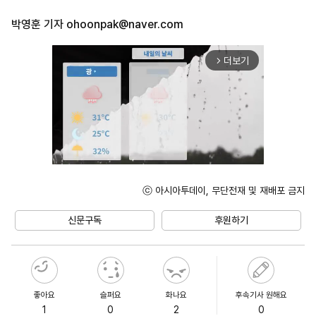
박영훈 기자
ohoonpak@naver.com
더보기
arrow_forward_ios
ⓒ 아시아투데이, 무단전재 및 재배포 금지
Unmute
신문구독
후원하기
좋아요
슬퍼요
화나요
후속기사 원해요
1
0
2
0