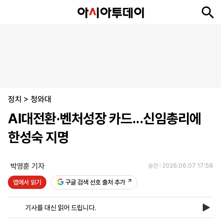
뉴
최
속
정
사
경
국
오
피
아
문
포
스
신
보
치
회
제
제
피
플
투
화
토
니
시
·
정치
언
티
스
>
청와대
포
AI대전환·벤처성장 카드...신임총리에
츠
한성숙 지명
ENGLISH
中
Tiếng
文
Việt
박영훈 기자
승인 : 2026.06.07 17:58
앱에서 읽기
구글 검색 선호 출처 추가
지
신
후
제
회
앱
면
문
원
보
사
설
기사를 대신 읽어 드립니다.
보
구
하
24
소
치
기
독
기
시
개