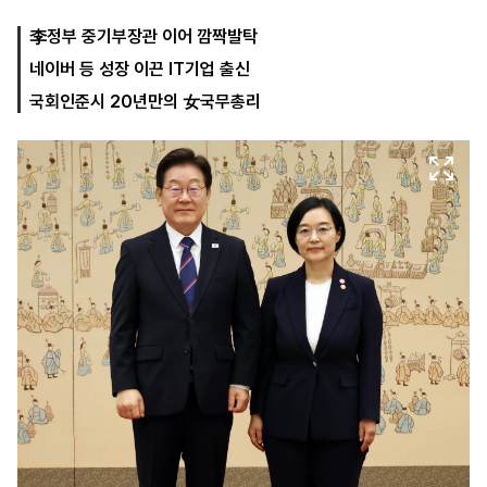
李정부 중기부장관 이어 깜짝발탁
네이버 등 성장 이끈 IT기업 출신
마
운
대
켓
세
학
국회인준시 20년만의 女국무총리
파
동
워
문
골
프