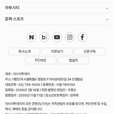
아투시티
문화·스포츠
회사소개
지면보기
신문구독
PC버전
앱설치
제호 : 아시아투데이
주소 : 대한민국 서울특별시 영등포구 의사당대로1길 34 인영빌딩
대표전화 : 02) 769-5000 | 등록번호 : 서울 아00160
등록일 : 2006년 1월 18일 | 회장·발행인·편집인 : 우종순
발행일자 : 2005년 11월 11일 | 청소년보호책임자 : 성희제
아시아투데이의 모든 콘텐츠(기사)는 저작권법의 보호를 받으며, 무단전재 및 수집,
복사, 재배포 등을 금지합니다.