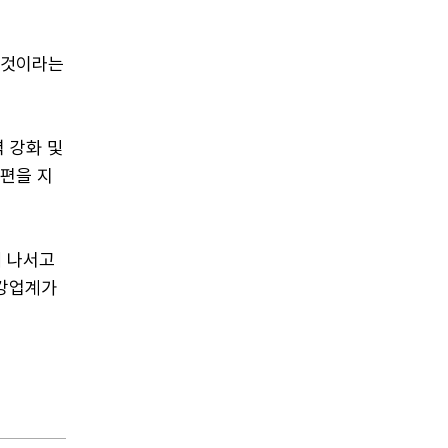
 것이라는
력 강화 및
재편을 지
에 나서고
철강업계가