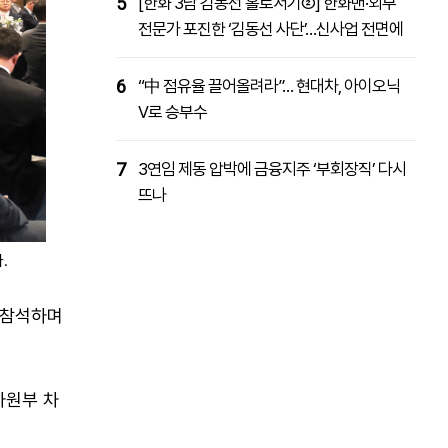
5
[한화 3남 김동선 홀로서기②] 한화맨·외부
전문가 포진한 ‘김동선 사단’…신사업 전면에
6
“中 점유율 끌어올려라”… 현대차, 아이오닉
V로 승부수
7
3연임 제동 압박에 금융지주 ‘부회장직’ 다시
뜨나
.
 참석하며
자원부 차