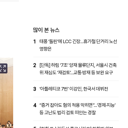
패밀리사이트
마켓파워
아투TV
대학동문골프최강전
많이 본 뉴스
1
태풍 ‘돌핀’에 LCC 긴장…휴가철 단거리 노선
영향은
2
[단독] 하림 ‘7조’ 양재 물류단지, 서울시 건축
위 재심도 ‘재검토’…교통·방재 등 보완 요구
3
‘아틀레티코 7번’ 이강인, 한국서 데뷔전
4
“증거 잡아도 혐의 적용 막히면”…‘경제·지능’
등 고난도 법리 검토 떠안는 경찰