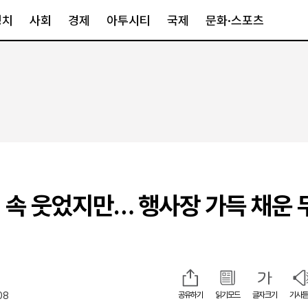
정치
사회
경제
아투시티
국제
문화·스포츠
경제
아투시티
국제
경제일반
종합
세계일반
정책
메트로
아시아·호주
금융·증권
경기·인천
북미
산업
세종·충청
중남미
IT·과학
영남
유럽
 속 웃었지만… 행사장 가득 채운 
부동산
호남
중동·아프리
유통
강원
중기·벤처
제주
08
공유하기
읽기모드
글자크기
기사듣
인스타그램