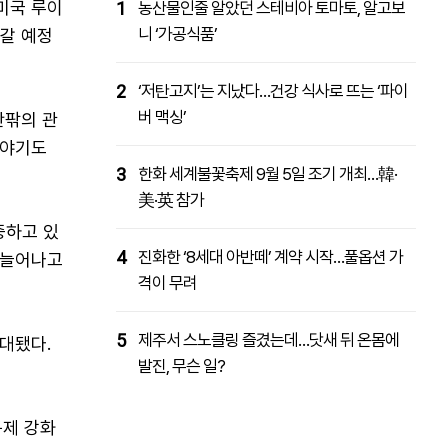
미국 루이
1
농산물인줄 알았던 스테비아 토마토, 알고보
니 ‘가공식품’
갈 예정
2
‘저탄고지’는 지났다…건강 식사로 뜨는 ‘파이
버 맥싱’
안팎의 관
이야기도
3
한화 세계불꽃축제 9월 5일 조기 개최…韓·
美·英 참가
중하고 있
4
진화한 ‘8세대 아반떼’ 계약 시작…풀옵션 가
 늘어나고
격이 무려
5
제주서 스노클링 즐겼는데…닷새 뒤 온몸에
확대됐다.
발진, 무슨 일?
규제 강화