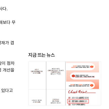
사다.
때보다 무
악재가 겹
지금 뜨는 뉴스
담이 점차
성 개선을
고 있다고