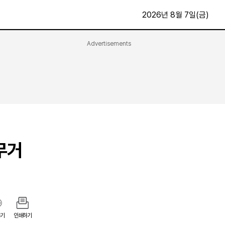
2026년 8월 7일(금)
Advertisements
문화·스포츠
최신
전체
방송
지면보기
가요
구독신청
영화
First Edition
문화
후원하기
무거
카
종교
제보24시
스포츠
알립니다
여행
기
인쇄하기