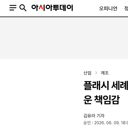
오피니언
오피니언
정치
사회
사설
정치일반
사회일반
칼럼·기고
청와대
사건·사고
기자의 눈
국회·정당
법원·검찰
피플
북한
교육·행정
산업
제조
외교
노동·복지·환경
플래시 세례
국방
보건·의학
정부
운 책임감
김유라 기자
SNS
승인 : 2026. 06. 09. 18:
뉴스스탠드
네이버블로그
아투TV(유튜브)
페이스북