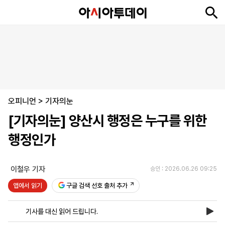
뉴
최
속
정
사
경
국
오
피
아
문
포
스
신
보
치
회
제
제
피
플
투
화
토
니
시
·
오피니언
언
티
스
>
기자의눈
포
[기자의눈] 양산시 행정은 누구를 위한
츠
행정인가
ENGLISH
中
Tiếng
文
Việt
이철우 기자
승인 : 2026.06.26 09:25
앱에서 읽기
구글 검색 선호 출처 추가
지
신
후
제
회
앱
면
문
원
보
사
설
기사를 대신 읽어 드립니다.
보
구
하
24
소
치
기
독
기
시
개