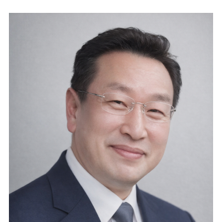
마
운
대
켓
세
학
파
동
워
문
골
프