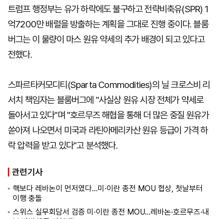
트럼프 행정부는 유가 하락에도 불구하고 전략비축유(SPR) 1
억7200만 배럴을 방출하는 계획을 그대로 진행 중이다. 블룸
버그는 이 물량이 마스 원유 약세의 추가 배경이 되고 있다고
전했다.
스파르타커모디티(Sparta Commodities)의 닐 크로스비 리
서치 책임자는 블룸버그에 "사실상 원유 시장 전체가 약세로
돌아서고 있다"며 "호르무즈 해협을 통해 더 많은 중질 원유가
쏟아져 나오면서 미국과 라틴아메리카산 원유 등급이 가격 하
락 압력을 받고 있다"고 분석했다.
관련기사
핵보다 레바논이 먼저였다…미·이란 종전 MOU 협상, 첫날부터
이행 충돌
스위스 실무회담서 검증 미·이란 종전 MOU…레바논·호르무즈·내