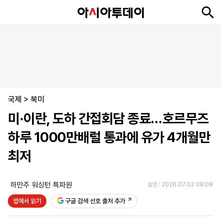
뉴
최
속
정
사
경
국
오
피
아
문
포
스
신
보
치
회
제
제
피
플
투
화
토
니
시
·
국제
언
티
스
>
북미
포
미·이란, 도하 간접회담 종료…호르무즈
츠
하루 1000만배럴 통과에 유가 4개월만
ENGLISH
中
Tiếng
최저
文
Việt
하만주 워싱턴 특파원
승인 : 2026.07.02 08:08
지
신
후
제
회
앱
앱에서 읽기
구글 검색 선호 출처 추가
면
문
원
보
사
설
보
구
하
24
소
치
기
독
기
시
개