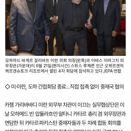
모하마드 바게르 갈리바프 이란 의회 의장(왼쪽)과 아바스 아라그치 외
무장관(가운데)이 6월 21일(현지시간) 스위스 루체른 인근 오뷔르겐의
뷔르겐슈토크 리조트에서 열린 4자 회담에 참석하고 있다./EPA·연합
◇ 미·이란, 도하 간접회담 종료…직접 접촉 없이 중재국 협의
카젬 가리바바디 이란 외무부 차관이 이끄는 실무협상단은 이
날 모하메드 빈 압둘라흐만 알타니 카타르 총리 겸 외무장관과
면담한 뒤 카타르·파키스탄 중재자들과 두 차례 합동 회의를