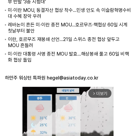
부 반발 '3중 시험대'
미·이란 MOU, 동결자산 협상 착수…민생 안도 속 이슬람혁명수비
대 수혜 장악 우려
레바논이 흔든 미·이란 종전 MOU…호르무즈·핵협상 60일 시계
첫날부터 불안
이란, 호르무즈 재봉쇄 선언…21일 스위스 종전 협상 앞두고
MOU 흔들려
미·이란 대통령 서명 종전 MOU 발효…해상봉쇄 풀고 60일 비핵
화 협상 돌입
하만주 워싱턴 특파원
hegel@asiatoday.co.kr
더보기
arrow_forward_ios