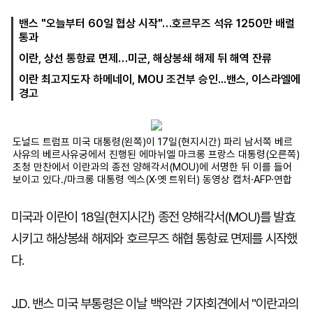
밴스 "오늘부터 60일 협상 시작"…호르무즈 석유 1250만 배럴
통과
마
운
대
이란, 상선 통항료 면제…미군, 해상봉쇄 해제 뒤 해역 잔류
켓
세
학
파
동
이란 최고지도자 하메네이, MOU 조건부 승인...밴스, 이스라엘에
워
문
경고
골
프
도널드 트럼프 미국 대통령(왼쪽)이 17일(현지시간) 파리 남서쪽 베르
사유의 베르사유궁에서 진행된 에마뉘엘 마크롱 프랑스 대통령(오른쪽)
초청 만찬에서 이란과의 종전 양해각서(MOU)에 서명한 뒤 이를 들어
보이고 있다./마크롱 대통령 엑스(X·옛 트위터) 동영상 캡처·AFP·연합
미국과 이란이 18일(현지시간) 종전 양해각서(MOU)를 발효
시키고 해상봉쇄 해제와 호르무즈 해협 통항료 면제를 시작했
다.
J.D. 밴스 미국 부통령은 이날 백악관 기자회견에서 "이란과의