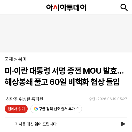
뉴
최
속
정
사
경
국
오
피
아
문
포
스
신
보
치
회
제
제
피
플
투
화
토
니
시
·
국제
언
티
스
>
북미
포
미·이란 대통령 서명 종전 MOU 발효…
츠
해상봉쇄 풀고 60일 비핵화 협상 돌입
ENGLISH
中
Tiếng
文
Việt
하만주 워싱턴 특파원
승인 : 2026.06.19 05:27
앱에서 읽기
구글 검색 선호 출처 추가
지
신
후
제
회
앱
면
문
원
보
사
설
기사를 대신 읽어 드립니다.
보
구
하
24
소
치
기
독
기
시
개