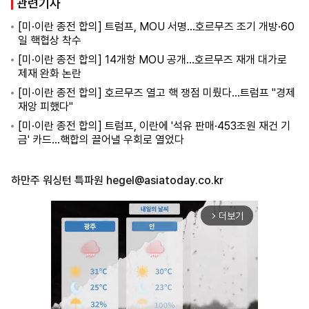
관련기사
[미·이란 종전 합의] 트럼프, MOU 서명…호르무즈 조기 개방·60
일 핵협상 착수
[미·이란 종전 합의] 14개항 MOU 공개…호르무즈 재개 대가로
제재 완화 논란
[미·이란 종전 합의] 호르무즈 열고 핵 쟁점 미뤘다…트럼프 "경제
재앙 피했다"
[미·이란 종전 합의] 트럼프, 이란에 '석유 판매·453조원 재건 기
금' 카드…핵합의 끌어낼 우회로 열었다
하만주 워싱턴 특파원
hegel@asiatoday.co.kr
더보기
arrow_forward_ios