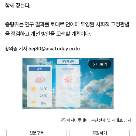
함께 짚는다.
종평위는 연구 결과를 토대로 언어에 투영된 사회적 고정관념
을 점검하고 개선 방안을 모색할 계획이다.
황의중 기자
hej80@asiatoday.co.kr
더보기
arrow_forward_ios
ⓒ 아시아투데이, 무단전재 및 재배포 금지
Unmute
신문구독
후원하기