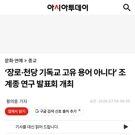
뉴
최
속
정
사
경
국
오
피
아
문
포
스
신
보
치
회
제
제
피
플
투
화
토
니
시
·
문화·연예
언
티
스
>
종교
포
‘장로·천당 기독교 고유 용어 아니다’ 조
츠
계종 연구 발표회 개최
ENGLISH
中
Tiếng
文
Việt
황의중 기자
승인 : 2026.07.06 09:35
앱에서 읽기
구글 검색 선호 출처 추가
지
신
후
제
회
앱
면
문
원
보
사
설
기사를 대신 읽어 드립니다.
보
구
하
24
소
치
기
독
기
시
개