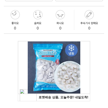
좋아요
슬퍼요
화나요
후속기사 원해요
0
0
0
0