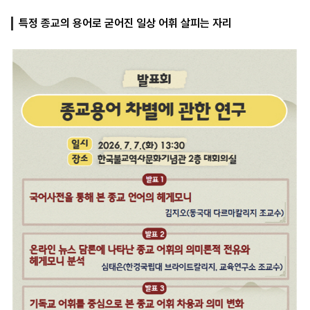
특정 종교의 용어로 굳어진 일상 어휘 살피는 자리
마
운
대
켓
세
학
파
동
워
문
골
프