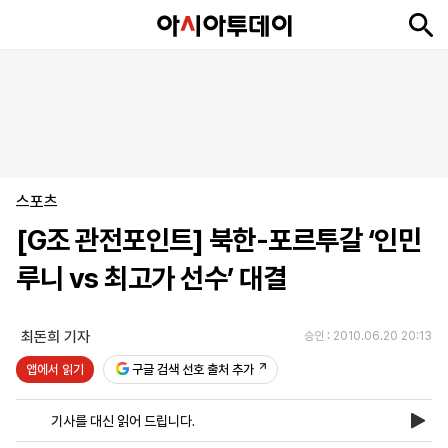
뉴
최
속
정
사
경
국
오
피
아
문
포
스
신
보
치
회
제
제
피
플
투
화
토
니
시
·
스포츠
언
티
스
포
[G조 관전포인트] 북한-포르투갈 ‘인민
츠
루니 vs 최고가 선수’ 대결
ENGLISH
中
Tiếng
文
Việt
최돈희 기자
승인 : 2010.06.20 20:13
앱에서 읽기
구글 검색 선호 출처 추가
지
신
후
제
회
앱
면
문
원
보
사
설
기사를 대신 읽어 드립니다.
보
구
하
24
소
치
기
독
기
시
개