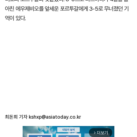
아친 에우제비오를 앞세운 포르투갈에게 3-5로 무너졌던 기
억이 있다.
최돈희 기자
kshxp@asiatoday.co.kr
더보기
arrow_forward_ios