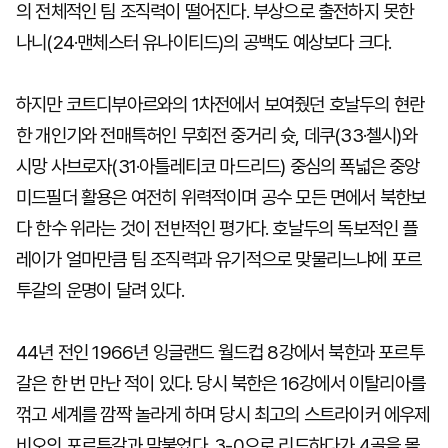
의 전체적인 팀 조직력이 떨어진다. 부상으로 출전하지 못한
나니(24·맨체스터 유나이티드)의 공백도 예상보다 크다.
하지만 코트디부아르와의 1차전에서 보여줬던 호날두의 현란
한 개인기와 전매특허인 무회전 중거리 슛, 데쿠(33·첼시)와
시망 사브로자(31·아틀레티코 마드리드) 중심의 폭넓은 중앙
미드필더 활용은 여전히 위력적이며 공수 모든 면에서 북한보
다 한수 위라는 것이 전반적인 평가다. 호날두의 독보적인 플
레이가 얼마만큼 팀 조직력과 유기적으로 맞물리느냐에 포르
투갈의 운명이 달려 있다.
44년 전인 1966년 잉글랜드 월드컵 8강에서 북한과 포르투
갈은 한 번 만난 적이 있다. 당시 북한은 16강에서 이탈리아를
꺾고 세계를 깜짝 놀라게 하며 당시 최고의 스트라이커 에우제
비오의 포르투갈과 맞붙었다. 3-0으로 리드하다가 4골을 몰