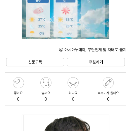
ⓒ 아시아투데이, 무단전재 및 재배포 금지
Mute
신문구독
후원하기
좋아요
슬퍼요
화나요
후속기사 원해요
0
0
0
0