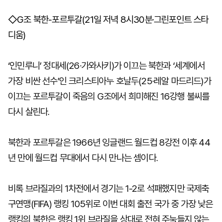
◇G조 북한-포르투갈(21일 저녁 8시30분·그린포인트 스타
디움)
마
운
대
켓
세
학
파
동
워
문
‘인민루니’ 정대세(26·가와사키)가 이끄는 북한과 ‘세계에서
골
프
가장 비싼 선수’인 크리스티아누 호날두(25·레알 마드리드)가
이끄는 포르투갈이 죽음의 G조에서 희미해진 16강행 불씨를
다시 살린다.
북한과 포르투갈은 1966년 잉글랜드 월드컵 8강전 이후 44
년 만에 월드컵 무대에서 다시 만나는 셈이다.
비록 브라질과의 1차전에서 경기는 1-2로 석패했지만 국제축
구연맹(FIFA) 랭킹 105위로 이번 대회 출전 국가 중 가장 낮은
랭킹의 북한은 랭킹 1위 브라질을 상대로 전혀 주눅들지 않는