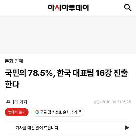
뉴
최
속
정
사
경
국
오
피
아
문
포
스
신
보
치
회
제
제
피
플
투
화
토
니
시
·
문화·연예
언
티
스
포
국민의 78.5%, 한국 대표팀 16강 진출
츠
한다
ENGLISH
中
Tiếng
文
Việt
윤나래 기자
승인 : 2010.06.21 16:25
앱에서 읽기
구글 검색 선호 출처 추가
지
신
후
제
회
앱
면
문
원
보
사
설
기사를 대신 읽어 드립니다.
보
구
하
24
소
치
기
독
기
시
개