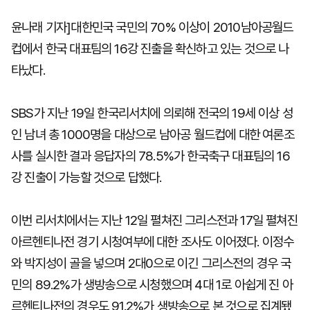
윤나래 기자]대한민국 국민의 70% 이상이 2010남아공월드
컵에서 한국 대표팀의 16강 진출을 확신하고 있는 것으로 나
마
운
대
켓
세
학
타났다.
파
동
워
문
골
프
SBS가 지난 19일 한국리서치에 의뢰해 전국의 19세 이상 성
인 남녀 총 1000명을 대상으로 남아공 월드컵에 대한 여론조
사를 실시한 결과 응답자의 78.5%가 한국축구 대표팀의 16
강 진출이 가능할 것으로 답했다.
이번 리서치에서는 지난 12일 펼쳐진 그리스전과 17일 펼쳐진
아르헨티나전 경기 시청여부에 대한 조사도 이어졌다. 이정수
와 박지성이 골을 넣으며 2대0으로 이긴 그리스전의 경우 국
민의 89.2%가 생방송으로 시청했으며 4대 1로 아쉽게 진 아
르헨티나전의 경우도 91.2%가 생방송으로 본 것으로 집계됐