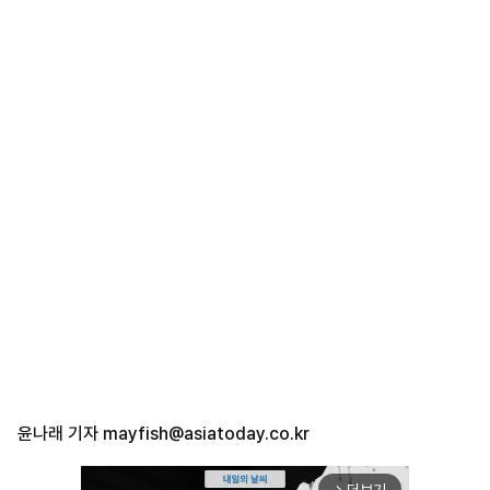
윤나래 기자
mayfish@asiatoday.co.kr
arrow_forward_ios