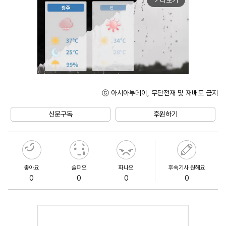
더보기
ⓒ 아시아투데이, 무단전재 및 재배포 금지
Unmute
신문구독
후원하기
좋아요
슬퍼요
화나요
후속기사 원해요
0
0
0
0