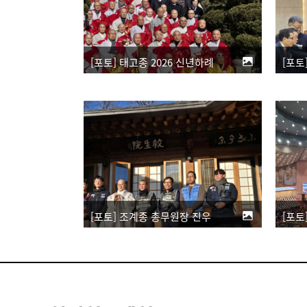
[포토] 태고종 2026 신년하례법회 단체 기념촬영
[포토] 조계종 총무원장 진우스님, 봉은사서 약자와 대화