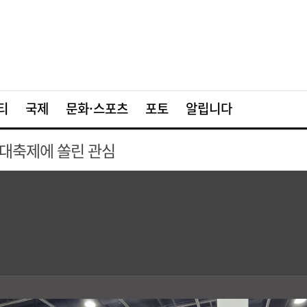
티
국제
문화·스포츠
포토
알립니다
식 대축제에 쏠린 관심