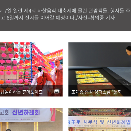
서 7일 열린 제4회 사찰음식 대축제에 몰린 관람객들. 행사를
고 8일까지 전시를 이어갈 예정이다./사진=황의중 기자
[포토]탑돌이하는 휴머노이드 로봇 '가비' 스님
조계종 종정 성파스님 "문화보고 통도사, 선예 작품에 영향"