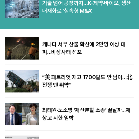
기술 넘어 공장까지…K-제약·바이오, 생산
내재화로 ‘실속형 M&A’
캐나다 서부 산불 확산에 2만명 이상 대
피…비상사태 선포
“美 패트리엇 재고 1700발도 안 남아…北
전쟁 땐 취약”
최태원·노소영 ‘재산분할 소송’ 끝날까...재
상고 시한 임박