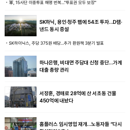
軍, 15사단 이중투표 해명 번복…"투표권 모두 보장"
SK하닉, 용인·청주 팹에 54조 투자…D램·
낸드 동시 증설
SK하이닉스, 주당 375원 배당…추가 환원책 3분기 발표
하나은행, 비대면 주담대 신청 중단…가계
대출 총량 관리
서장훈, 경매로 28억에 산 서초동 건물
450억에 내놨다
홈플러스 임시영업 재개…노동자들 “다시