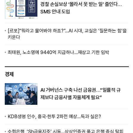
경찰 손실보상 ‘몰라서 못 받는 일’ 줄인다…
SMS 안내 도입
[르포]“뭐라고 물어봐야 하죠?”…AI 시대, 교실은 ‘질문하는 힘’을
키운다
최태원, 노소영에 9440억 지급하나…재상고 기한 임박
경제
AI 거버넌스 구축 나선 금융권…“일률적 규
제보다 금융사별 자율체계 필요”
KDB생명 인수, 흥국·한투 2파전 예상…득과 실은?
수협은행, ‘Sh금융지주’ 시동…상상인증권 품고 은행 중심 탈피