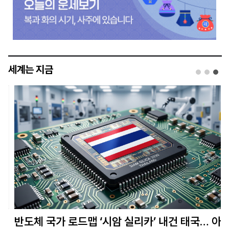
세계는 지금
반도체 국가 로드맵 ‘시암 실리카’ 내건 태국… 아