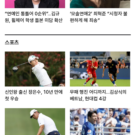
“연예인 통틀어 0순위”…김규
‘모솔연애2’ 최혁준 “시청자 불
원, 휠체어 학생 돌본 미담 확산
편하게 해 죄송”
스포츠
신인왕 출신 장은수, 10년 만에
무패 행진 어디까지…김상식의
첫 우승
베트남, 현대컵 4강