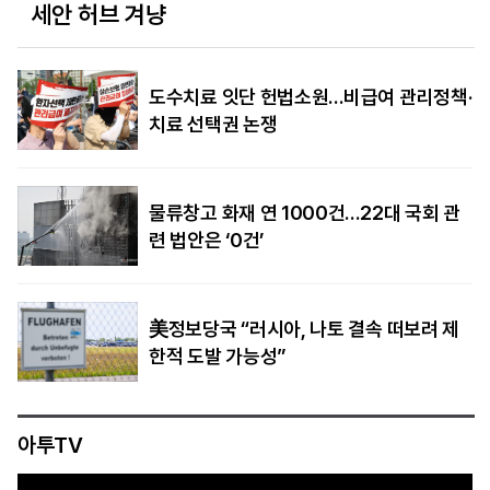
세안 허브 겨냥
도수치료 잇단 헌법소원…비급여 관리정책·
치료 선택권 논쟁
물류창고 화재 연 1000건…22대 국회 관
련 법안은 ‘0건’
美정보당국 “러시아, 나토 결속 떠보려 제
한적 도발 가능성”
아투TV