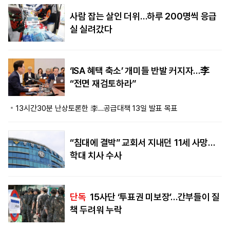
사람 잡는 살인 더위…하루 200명씩 응급
실 실려갔다
‘ISA 혜택 축소’ 개미들 반발 커지자…李
“전면 재검토하라”
13시간30분 난상토론한 李…공급대책 13일 발표 목표
“침대에 결박” 교회서 지내던 11세 사망…
학대 치사 수사
단독
15사단 ‘투표권 미보장’…간부들이 질
책 두려워 누락