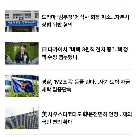
드라마 ‘김부장’ 제작사 회장 피소…자본시
장법 위반 혐의
日 다카이치 “비핵 3원칙 견지 중”…핵 정
책 수정 염두했나
경찰, ‘MZ조폭’ 돈줄 죈다…사기·도박·자금
세탁 집중단속
美 사우스다코타도 韓운전면허 인정…재외
국민 편의 확대