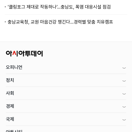
‘쿨링포그 제대로 작동하나’…충남도, 폭염 대응시설 점검
충남교육청, 교원 마음건강 챙긴다…경력별 맞춤 치유캠프
오피니언
정치
사회
경제
국제