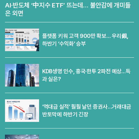
AI·반도체 ‘中지수 ETF’ 뜨는데… 불안감에 개미들
은 외면
플랫폼 키워 고객 900만 확보… 우리銀,
하반기 ‘수익화’ 승부
KDB생명 인수, 흥국·한투 2파전 예상…득
과 실은?
‘역대급 실적’ 훨훨 날던 증권사…거래대금
반토막에 하반기 긴장