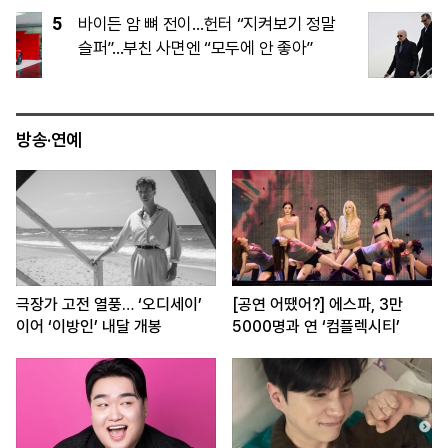
5
바이든 암 뼈 전이…헌터 “지켜보기 정말
슬퍼”...부친 사면엔 “모두에 안 좋아”
방송·연예
극장가 고전 열풍… ‘오디세이’
[공연 어땠어?] 에스파, 3만
이어 ‘이방인’ 내달 개봉
5000명과 연 ‘컴플렉시티’