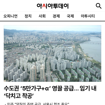
오피니언
정치
사회
경제
국제
아투시티
뉴
최
속
정
사
경
국
오
피
아
문
포
스
신
보
치
회
제
제
피
플
투
화
토
니
시
·
언
티
스
포
츠
ENGLISH
中
Tiếng
文
Việt
수도권 ‘5만가구+α’ 영끌 공급… 임기 내
지
신
후
제
회
앱
‘닥치고 착공’
면
문
원
보
사
설
보
구
하
24
소
치
민주 "양질의 주택 공급, 서울시 협조 중요"
기
독
기
시
개