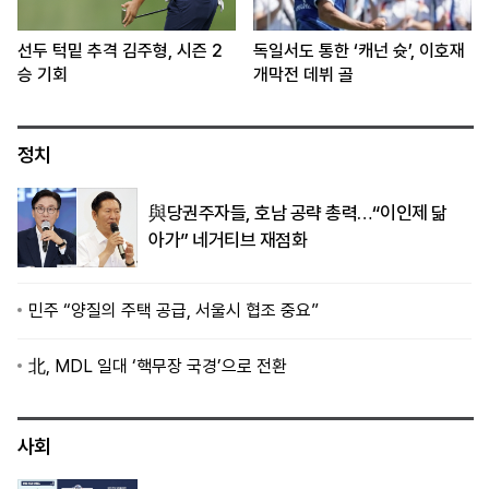
선두 턱밑 추격 김주형, 시즌 2
독일서도 통한 ‘캐넌 슛’, 이호재
승 기회
개막전 데뷔 골
정치
與당권주자들, 호남 공략 총력…“이인제 닮
아가” 네거티브 재점화
민주 “양질의 주택 공급, 서울시 협조 중요”
北, MDL 일대 ‘핵무장 국경’으로 전환
사회