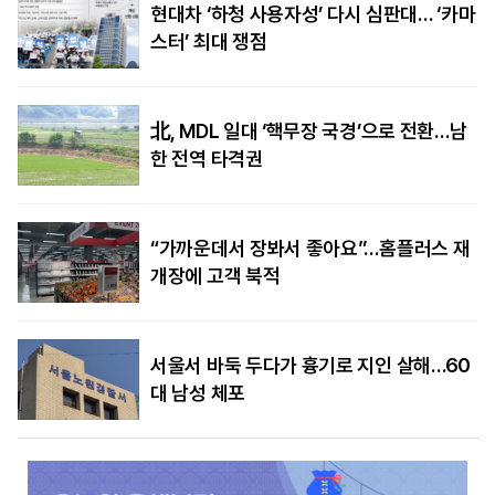
현대차 ‘하청 사용자성’ 다시 심판대… ‘카마
스터’ 최대 쟁점
北, MDL 일대 ‘핵무장 국경’으로 전환…남
한 전역 타격권
“가까운데서 장봐서 좋아요”…홈플러스 재
개장에 고객 북적
서울서 바둑 두다가 흉기로 지인 살해…60
대 남성 체포