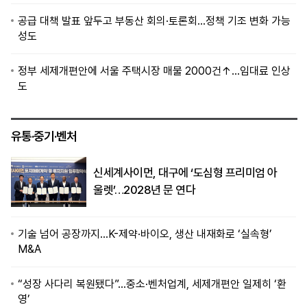
공급 대책 발표 앞두고 부동산 회의·토론회…정책 기조 변화 가능
성도
정부 세제개편안에 서울 주택시장 매물 2000건↑…임대료 인상
도
유통·중기·벤처
신세계사이먼, 대구에 ‘도심형 프리미엄 아
울렛’…2028년 문 연다
기술 넘어 공장까지…K-제약·바이오, 생산 내재화로 ‘실속형’
M&A
“성장 사다리 복원됐다”…중소·벤처업계, 세제개편안 일제히 ‘환
영’