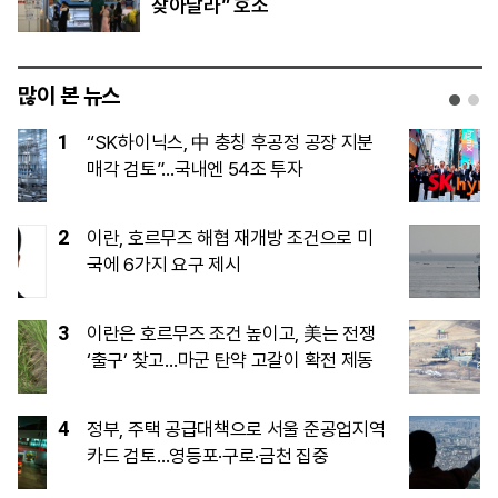
찾아달라” 호소
많이 본 뉴스
1
“SK하이닉스, 中 충칭 후공정 공장 지분
매각 검토”…국내엔 54조 투자
2
이란, 호르무즈 해협 재개방 조건으로 미
국에 6가지 요구 제시
3
이란은 호르무즈 조건 높이고, 美는 전쟁
‘출구’ 찾고…마군 탄약 고갈이 확전 제동
4
정부, 주택 공급대책으로 서울 준공업지역
카드 검토…영등포·구로·금천 집중