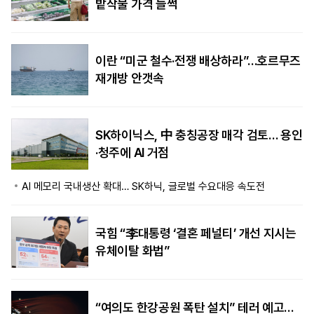
밭작물 가격 들썩
이란 “미군 철수·전쟁 배상하라”…호르무즈
재개방 안갯속
SK하이닉스, 中 충칭공장 매각 검토… 용인
·청주에 AI 거점
AI 메모리 국내생산 확대… SK하닉, 글로벌 수요대응 속도전
국힘 “李대통령 ‘결혼 페널티’ 개선 지시는
유체이탈 화법”
“여의도 한강공원 폭탄 설치” 테러 예고…