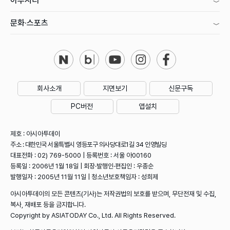
아투시티
문화·스포츠
회사소개
지면보기
신문구독
PC버전
앱설치
제호 : 아시아투데이
주소 : 대한민국 서울특별시 영등포구 의사당대로1길 34 인영빌딩
대표전화 : 02) 769-5000 | 등록번호 : 서울 아00160
등록일 : 2006년 1월 18일 | 회장·발행인·편집인 : 우종순
발행일자 : 2005년 11월 11일 | 청소년보호책임자 : 성희제
아시아투데이의 모든 콘텐츠(기사)는 저작권법의 보호를 받으며, 무단전재 및 수집,
복사, 재배포 등을 금지합니다.
Copyright by ASIATODAY Co., Ltd. All Rights Reserved.