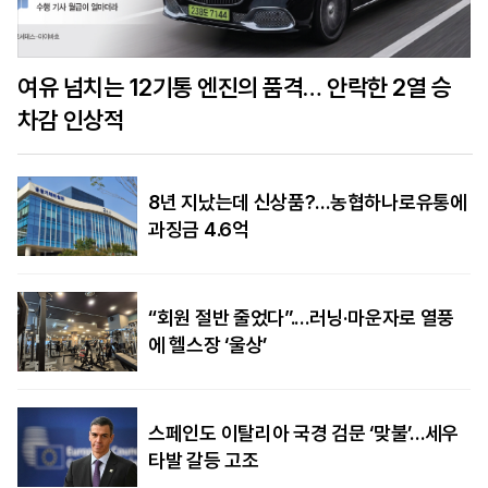
여유 넘치는 12기통 엔진의 품격… 안락한 2열 승
차감 인상적
8년 지났는데 신상품?…농협하나로유통에
과징금 4.6억
“회원 절반 줄었다”.…러닝·마운자로 열풍
에 헬스장 ‘울상’
스페인도 이탈리아 국경 검문 ‘맞불’…세우
타발 갈등 고조