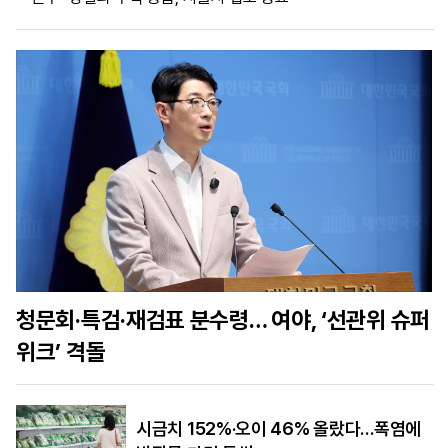
마
운
대
켓
세
학
파
동
워
문
골
프
청문회·특검·재검표 분수령… 여야, ‘선관위 슈퍼
위크’ 격돌
시금치 152%·오이 46% 올랐다…폭염에