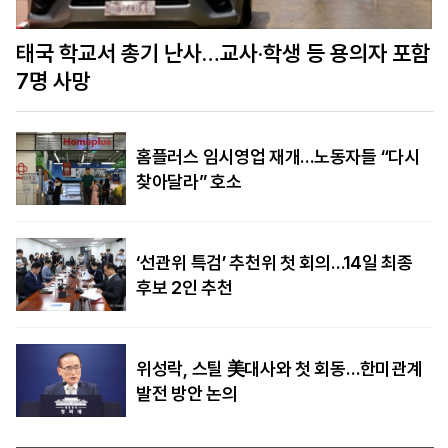
함
美정보당국 “푸틴, 수년 내 나토 회원국 공격할 수
도…결속력 시험”
홈플러스 임시영업 재개…노동자들 “다시
찾아달라” 호소
‘선관위 특검’ 추천위 첫 회의…14일 최종
후보 2인 추천
위성락, 스틸 美대사와 첫 회동…한미관계
발전 방안 논의