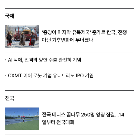
국제
‘중앙아 마지막 유목제국’ 준가르 칸국, 전쟁
아닌 기후변화에 무너졌나
AI 덕에, 진격의 양안 수출 완전히 기염
CXMT 이어 로봇 기업 유니트리도 IPO 기염
전국
전국 테니스 꿈나무 250명 영광 집결…14
일부터 전국대회