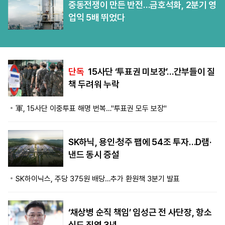
중동전쟁이 만든 반전…금호석화, 2분기 영
업익 5배 뛰었다
단독
15사단 ‘투표권 미보장’…간부들이 질
책 두려워 누락
軍, 15사단 이중투표 해명 번복…"투표권 모두 보장"
SK하닉, 용인·청주 팹에 54조 투자…D램·
낸드 동시 증설
SK하이닉스, 주당 375원 배당…추가 환원책 3분기 발표
‘채상병 순직 책임’ 임성근 전 사단장, 항소
심도 징역 3년