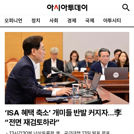
오피니언
정치
사회
경제
국제
아투시티
뉴
최
속
정
사
경
국
오
피
아
문
포
스
신
보
치
회
제
제
피
플
투
화
토
니
시
·
언
티
스
포
츠
ENGLISH
中
Tiếng
文
Việt
‘ISA 혜택 축소’ 개미들 반발 커지자…李
지
신
후
제
회
앱
“전면 재검토하라”
면
문
원
보
사
설
보
구
하
24
소
치
13시간30분 난상토론한 李…공급대책 13일 발표 목표
기
독
기
시
개