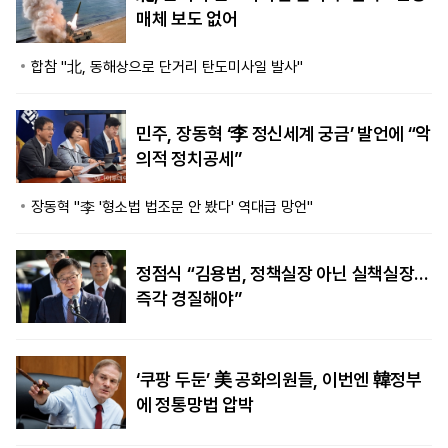
매체 보도 없어
합참 "北, 동해상으로 단거리 탄도미사일 발사"
민주, 장동혁 ‘李 정신세계 궁금’ 발언에 “악
의적 정치공세”
장동혁 "李 '형소법 법조문 안 봤다' 역대급 망언"
정점식 “김용범, 정책실장 아닌 실책실장…
즉각 경질해야”
‘쿠팡 두둔’ 美 공화의원들, 이번엔 韓정부
에 정통망법 압박