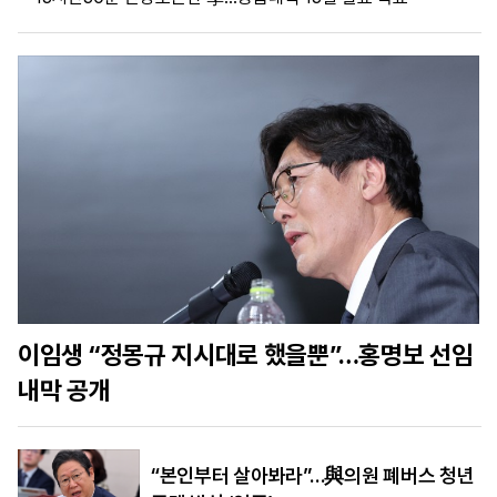
마
운
대
켓
세
학
파
동
워
문
골
프
이임생 “정몽규 지시대로 했을뿐”…홍명보 선임
내막 공개
“본인부터 살아봐라”…與의원 폐버스 청년