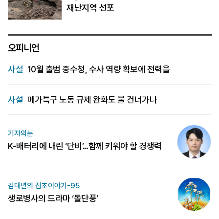
재난지역 선포
오피니언
사설
10월 출범 중수청, 수사 역량 확보에 전력을
사설
메가특구 노동 규제 완화도 물 건너가나
기자의눈
K-배터리에 내린 ‘단비’…함께 키워야 할 경쟁력
김대년의 잡초이야기-95
생로병사의 드라마 ‘돌단풍’