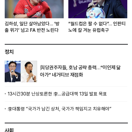
김하성, 일단 살아남았다… ‘방
“월드컵은 팔 수 없다”… 인판티
출 위기’ 넘고 FA 반전 노린다
노에 칼 겨눈 유럽축구
정치
與당권주자들, 호남 공략 총력…“이인제 닮
아가” 네거티브 재점화
13시간30분 난상토론한 李…공급대책 13일 발표 목표
李대통령 “국가가 남긴 상처, 국가가 책임지고 치유해야”
사회