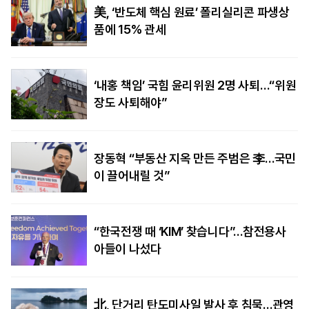
美, ‘반도체 핵심 원료’ 폴리실리콘 파생상
품에 15% 관세
‘내홍 책임’ 국힘 윤리위원 2명 사퇴…“위원
장도 사퇴해야”
장동혁 “부동산 지옥 만든 주범은 李…국민
이 끌어내릴 것”
“한국전쟁 때 ‘KIM’ 찾습니다”…참전용사
아들이 나섰다
北, 단거리 탄도미사일 발사 후 침묵…관영