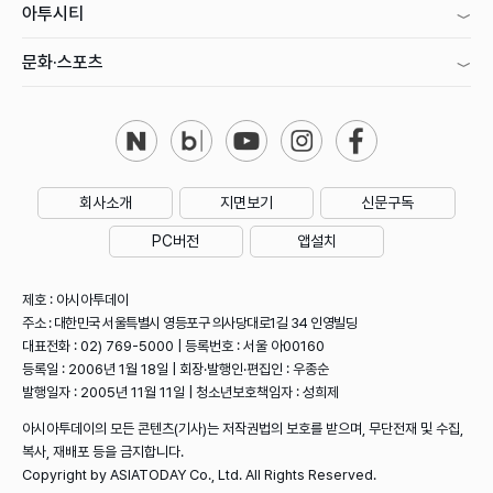
아투시티
문화·스포츠
회사소개
지면보기
신문구독
PC버전
앱설치
제호 : 아시아투데이
주소 : 대한민국 서울특별시 영등포구 의사당대로1길 34 인영빌딩
대표전화 : 02) 769-5000 | 등록번호 : 서울 아00160
등록일 : 2006년 1월 18일 | 회장·발행인·편집인 : 우종순
발행일자 : 2005년 11월 11일 | 청소년보호책임자 : 성희제
아시아투데이의 모든 콘텐츠(기사)는 저작권법의 보호를 받으며, 무단전재 및 수집,
복사, 재배포 등을 금지합니다.
Copyright by ASIATODAY Co., Ltd. All Rights Reserved.