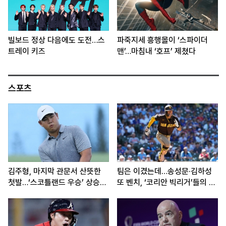
빌보드 정상 다음에도 도전…스
파죽지세 흥행몰이 ‘스파이더
트레이 키즈
맨’…마침내 ‘호프’ 제쳤다
스포츠
김주형, 마지막 관문서 산뜻한
팀은 이겼는데…송성문·김하성
첫발…‘스코틀랜드 우승’ 상승세
또 벤치, ‘코리안 빅리거’들의 고
이어간다
민