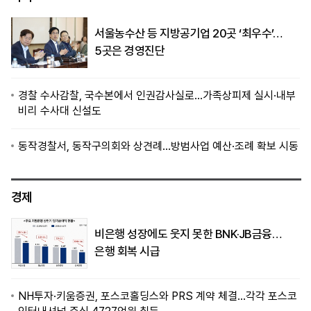
서울농수산 등 지방공기업 20곳 ‘최우수’…
5곳은 경영진단
경찰 수사감찰, 국수본에서 인권감사실로…가족상피제 실시·내부
비리 수사대 신설도
동작경찰서, 동작구의회와 상견례…방범사업 예산·조례 확보 시동
경제
비은행 성장에도 웃지 못한 BNK·JB금융…
은행 회복 시급
NH투자·키움증권, 포스코홀딩스와 PRS 계약 체결…각각 포스코