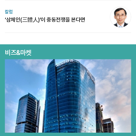
칼럼
‘삼체인(三體人)’이 중동전쟁을 본다면
비즈&마켓