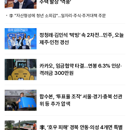
주택 발상 ‘역풍’
李 "자산형성에 청년 소외감"…일자리·주식·주거대책 주문
정청래·김민석 ‘박빙’ 속 2차전…민주, 오늘
제주·인천 경선
카카오, 임금협약 타결…연봉 6.3% 인상·
격려금 300만원
합수본, ‘투표율 조작’ 서울·경기·충북 선관
위 등 추가 압색
李, ‘호우 피해’ 경북 안동·의성 4개면 특별