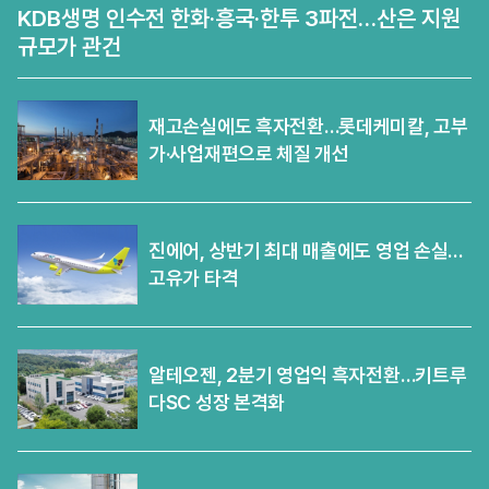
KDB생명 인수전 한화·흥국·한투 3파전…산은 지원
규모가 관건
재고손실에도 흑자전환…롯데케미칼, 고부
가·사업재편으로 체질 개선
진에어, 상반기 최대 매출에도 영업 손실…
고유가 타격
알테오젠, 2분기 영업익 흑자전환…키트루
다SC 성장 본격화