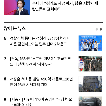
추미애 “경기도 재정위기, 낡은 지방세제
탓…뜯어고쳐야”
많이 본 뉴스
1
李 “정확히 준비도 않고 왜 했나”…ISA 개
편안 재검토 지시
2
AI 덕에, 진격의 양안 수출 완전히 기염
3
이임생, 홍명보 발탁 독박 의혹에 정면 반
박…“정몽규 지시대로 했을뿐”
4
李대통령, 안동·의성 4개 면 특별재난지
역 선포