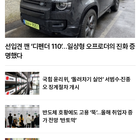
선입견 깬 ‘디펜더 110’…일상형 오프로더의 진화 증
명했다
국힘 윤리위, ‘돌려차기 실언’ 서범수·진종
오 징계절차 개시
반도체 호황에도 고용 ‘뚝’…올해 취업자 증
가 전망 ‘반토막’