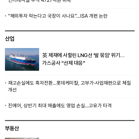
인터내셔널 주식 4727억원 취득
“해외투자 막는다고 국장이 사나요”…ISA 개편 논란
산업
英 제재에 사할린 LNG선 ‘발 묶임’ 위기…
가스공사 “선제 대응”
재고손실에도 흑자전환…롯데케미칼, 고부가·사업재편으로 체질
개선
진에어, 상반기 최대 매출에도 영업 손실…고유가 타격
부동산