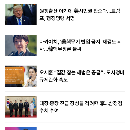
원정출산 아기에 美시민권 안준다…트럼
프, 행정명령 서명
다카이치, ‘美핵무기 반입 금지’ 재검토 시
사…韓핵무장론 불씨
오세훈 “집값 잡는 해법은 공급”…도시정비
규제완화 속도
대장·중장 진급 장성들 격려한 李…삼정검
수치 수여