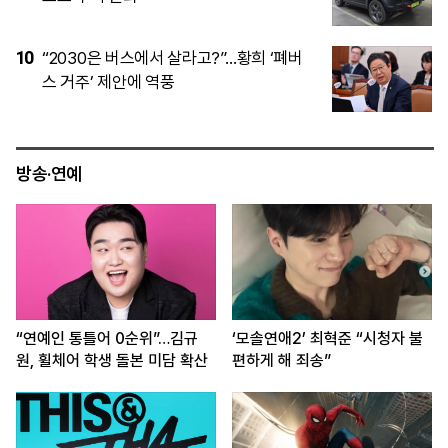
5
13시간30분 난상토론한 李…공급대책 13
일 발표 목표
방송·연예
“연예인 통틀어 0순위”…김규
‘모솔연애2’ 최혁준 “시청자 불
원, 휠체어 학생 돌본 미담 확산
편하게 해 죄송”