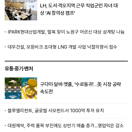
LH, 도서·격오지역 근무 직업군인 자녀 대
상 ‘AI 창의성 캠프’
IPARK현대산업개발, 말복 맞이 노원구 어르신 대상 삼계탕 나눔
대우건설, 모잠비크 초대형 LNG 개발 사업 낙찰의향서 접수
유통·중기·벤처
구다이·달바·앳홈, ‘수로동귀’…美 시장 공략
속도전
블루엘리펀트, 글로벌 사모펀드서 1000억 투자 유치
대원제약, 주력 품목 부진에도 상반기 매출 증가…영업익은 감소