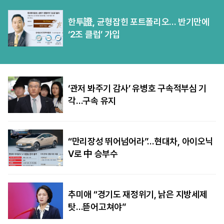
한투證, 균형잡힌 포트폴리오… 반기만에
‘2조 클럽’ 가입
‘관저 봐주기 감사’ 유병호 구속적부심 기
각…구속 유지
“만리장성 뛰어넘어라”…현대차, 아이오닉
V로 中 승부수
추미애 “경기도 재정위기, 낡은 지방세제
탓…뜯어고쳐야”