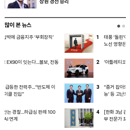
상원 경선 승리
많이 본 뉴스
1
태풍 ‘돌핀’에 LCC 긴장…휴가철 단거리
노선 영향은
2
‘아틀레티코 7번’ 이강인, 한국서 데뷔전
3
“증거 잡아도 혐의 적용 막히면”…‘경제·지
능’ 등 고난도 법리 검토 떠안는 경찰
4
[한화 3남 김동선 홀로서기②] 한화맨·외
부 전문가 포진한 ‘김동선 사단’…신사업
전면에