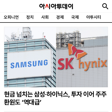
오피니언
정치
사회
경제
국제
아투시티
뉴
최
속
정
사
경
국
오
피
아
문
포
스
신
보
치
회
제
제
피
플
투
화
토
니
시
·
언
티
스
포
츠
ENGLISH
中
Tiếng
文
Việt
현금 넘치는 삼성·하이닉스, 투자 이어 주주
지
신
후
제
회
앱
환원도 ‘역대급’
면
문
원
보
사
설
보
구
하
24
소
치
기
독
기
시
개