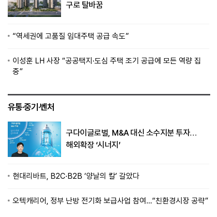
구로 탈바꿈
“역세권에 고품질 임대주택 공급 속도”
이성훈 LH 사장 “공공택지·도심 주택 조기 공급에 모든 역량 집
중”
유통·중기·벤처
구다이글로벌, M&A 대신 소수지분 투자…
해외확장 ‘시너지’
현대리바트, B2C·B2B ‘양날의 칼’ 갈았다
오텍캐리어, 정부 난방 전기화 보급사업 참여…“친환경시장 공략”