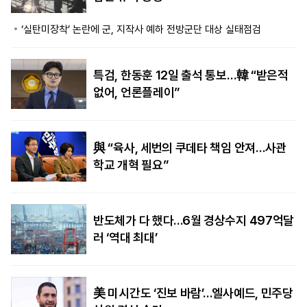
‘실탄미장착’ 논란에 군, 지작사 예하 전방군단 대상 실태점검
특검, 한동훈 12일 출석 통보…韓 “받은적
없어, 언론플레이”
與 “육사, 세번의 쿠데타 책임 안져…사관
학교 개혁 필요”
반도체가 다 했다…6월 경상수지 497억달
러 ‘역대 최대’
美 미시간도 ‘진보 바람’…엘사예드, 민주당