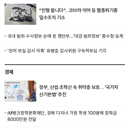
“인형 팝니다”…코브라·악어 등 멸종위기종
밀수조직 기소
국내 범죄·수사정보 손에 쥔 행안부…‘대검 범죄정보’ 중수청 승계
‘관저 부실 감사 의혹’ 유병호 감사위원 구속적부심 기각
경제
정부, 산업 초혁신 속 취약층 보호… ‘국가자
산기본법’ 추진
iM뱅크장학문화재단, 경북 다자녀 가정 학생 100명에 장학금
8000만원 전달