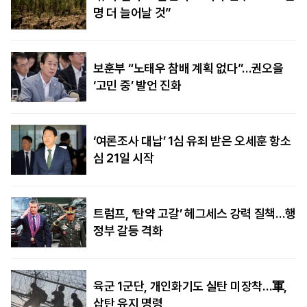
명 더 늘어날 것”
보훈부 “노태우 참배 계획 없다”…권오을
‘고민 중’ 발언 진화
‘여론조사 대납’ 1심 유죄 받은 오세훈 항소
심 21일 시작
트럼프, ‘탄약 고갈’ 헤그세스 강력 질책…행
정부 갈등 격화
육군 1군단, 개인화기도 실탄 미장착…軍,
삽탄 유지 명령