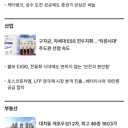
케이뱅크, 삼수 도전 성공에도 증권가 관심은 싸늘
산업
구자균, 차세대 ESS 진두지휘… ‘직류시대’
주도권 선점 속도
볼보 EX90, 전동화 시대에도 변하지 않는 ‘안전과 편안함’
포스코퓨처엠, LFP 양극재 시장 본격 진출…배터리사와 19만톤
공급 합의
부동산
대치동 개포우성1·2차, 최고 49층 1603가