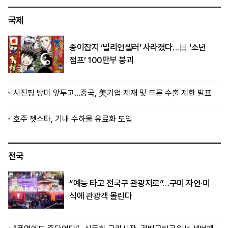
국제
종이잡지 ‘밀리언셀러’ 사라졌다…日 ‘소년
점프’ 100만부 붕괴
시진핑 방미 앞두고…중국, 美기업 제재 및 드론 수출 제한 발표
호주 젯스타, 기내 수하물 유료화 도입
전국
“예능 타고 전국구 관광지로”…구미 자연·미
식에 관광객 몰린다