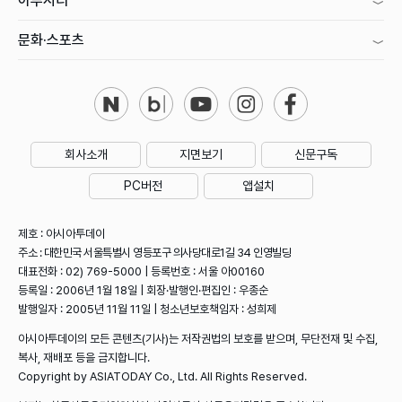
아투시티
문화·스포츠
회사소개
지면보기
신문구독
PC버전
앱설치
제호 : 아시아투데이
주소 : 대한민국 서울특별시 영등포구 의사당대로1길 34 인영빌딩
대표전화 : 02) 769-5000 | 등록번호 : 서울 아00160
등록일 : 2006년 1월 18일 | 회장·발행인·편집인 : 우종순
발행일자 : 2005년 11월 11일 | 청소년보호책임자 : 성희제
아시아투데이의 모든 콘텐츠(기사)는 저작권법의 보호를 받으며, 무단전재 및 수집,
복사, 재배포 등을 금지합니다.
Copyright by ASIATODAY Co., Ltd. All Rights Reserved.