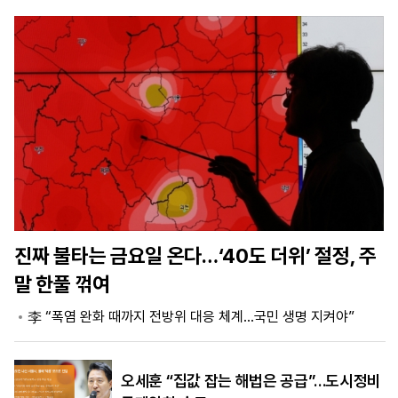
마
운
대
켓
세
학
파
동
워
문
골
프
진짜 불타는 금요일 온다…‘40도 더위’ 절정, 주
말 한풀 꺾여
李 “폭염 완화 때까지 전방위 대응 체계…국민 생명 지켜야”
오세훈 “집값 잡는 해법은 공급”…도시정비