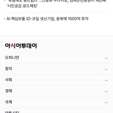
“폭염에도 중단없다”…신동화 구리시장, 검배근린공원서 세번째
‘시민공감 로드체킹’
AI 핵심부품 ID-코일 생산기업, 충북에 1500억 투자
오피니언
정치
사회
경제
국제