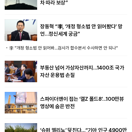
차 따라 보상”
장동혁 “李, ‘개정 형소법 안 읽어봤다’ 망
언…정신세계 궁금”
李 "개정 형소법 안 읽어봐…검사가 합수본서 수사하면 안 되나"
부동산 넘어 가상자산까지…1400조 국가
자산 운용법 손질
스파이더맨이 접는 ‘갤Z 폴드8’…100만뷰
영상에 숨은 반전
‘슈퍼 엘리뇨’ 덮친다…“기아 인구 4900만