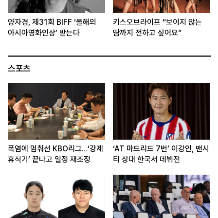
양자경, 제31회 BIFF ‘올해의
키스오브라이프 “보이지 않는
아시아영화인상’ 받는다
땀까지 전하고 싶어요”
스포츠
폭염에 멈춰선 KBO리그…‘강제
‘AT 마드리드 7번’ 이강인, 맨시
휴식기’ 끝나고 일정 재조정
티 상대 한국서 데뷔전