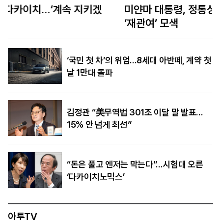
미얀마 대통령, 정통성 찾아 태국 방문… 태국은
‘재관여’ 모색
‘국민 첫 차’의 위엄…8세대 아반떼, 계약 첫
날 1만대 돌파
김정관 “美무역법 301조 이달 말 발표…
15% 안 넘게 최선”
“돈은 풀고 엔저는 막는다”…시험대 오른
‘다카이치노믹스’
아투TV