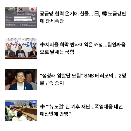
공급망 협력 온기에 찬물… 日, 韓 도금강판
에 관세폭탄
李지지율 하락 반사이익은 커녕…집안싸움
으로 날새는 국힘
“정청래 암살단 모집” SNS 테러모의… 2명
불구속 송치
李 “‘뉴노멀’ 된 기후 재난…폭염대응 내년
예산안에 반영”