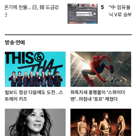
5
“中 점유율 끌어올려라”… 현대차, 아이오
닉 V로 승부수
방송·연예
빌보드 정상 다음에도 도전…스
파죽지세 흥행몰이 ‘스파이더
트레이 키즈
맨’…마침내 ‘호프’ 제쳤다