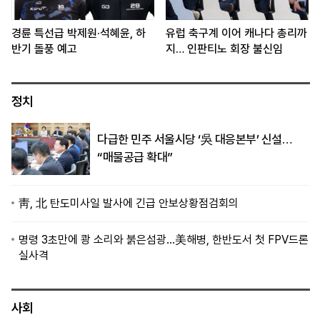
경륜 특선급 박제원·석혜윤, 하
유럽 축구계 이어 캐나다 총리까
반기 돌풍 예고
지… 인판티노 회장 불신임
정치
다급한 민주 서울시당 ‘吳 대응본부’ 신설…
“매물공급 확대”
靑, 北 탄도미사일 발사에 긴급 안보상황점검회의
명령 3초만에 쾅 소리와 붉은섬광…美해병, 한반도서 첫 FPV드론
실사격
사회