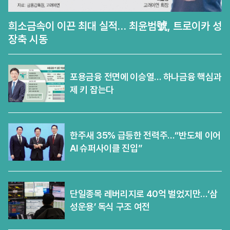
희소금속이 이끈 최대 실적… 최윤범號, 트로이카 성
장축 시동
포용금융 전면에 이승열… 하나금융 핵심과
제 키 잡는다
한주새 35% 급등한 전력주…“반도체 이어
AI 슈퍼사이클 진입”
단일종목 레버리지로 40억 벌었지만…‘삼
성운용’ 독식 구조 여전