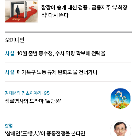
깜깜이 승계 대신 검증…금융지주 ‘부회장
직’ 다시 뜬다
오피니언
사설
10월 출범 중수청, 수사 역량 확보에 전력을
사설
메가특구 노동 규제 완화도 물 건너가나
김대년의 잡초이야기-95
생로병사의 드라마 ‘돌단풍’
칼럼
‘삼체인(三體人)’이 중동전쟁을 본다면