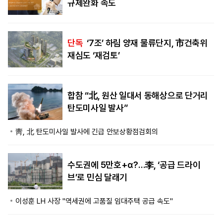
규제완화 속도
단독
‘7조’ 하림 양재 물류단지, 市건축위
재심도 ‘재검토’
합참 “北, 원산 일대서 동해상으로 단거리
탄도미사일 발사”
靑, 北 탄도미사일 발사에 긴급 안보상황점검회의
수도권에 5만호+α?…李, ‘공급 드라이
브’로 민심 달래기
이성훈 LH 사장 "역세권에 고품질 임대주택 공급 속도"