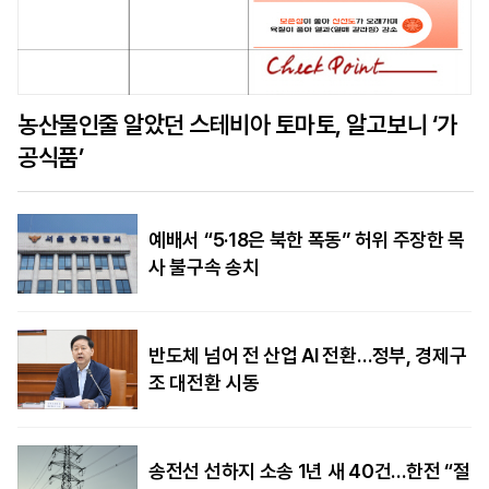
농산물인줄 알았던 스테비아 토마토, 알고보니 ‘가
공식품’
예배서 “5·18은 북한 폭동” 허위 주장한 목
사 불구속 송치
반도체 넘어 전 산업 AI 전환…정부, 경제구
조 대전환 시동
송전선 선하지 소송 1년 새 40건…한전 “절