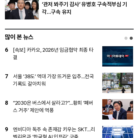
‘관저 봐주기 감사’ 유병호 구속적부심 기
각…구속 유지
많이 본 뉴스
1
[단독]15사단 ‘투표권 미보장’…초급간부
들이 질책 두려워 ‘자체누락’
2
서장훈 서초동 빌딩 450억 매물로…26년
만에 16배 시세차익 기대
3
“롯데 야구보러 헌혈했는데”…폭취에 대체
혜택 없어 비판일자 재지급 검토
4
[시승기] 디펜더 110이 증명한 ‘일상형 오
프로더’의 진화