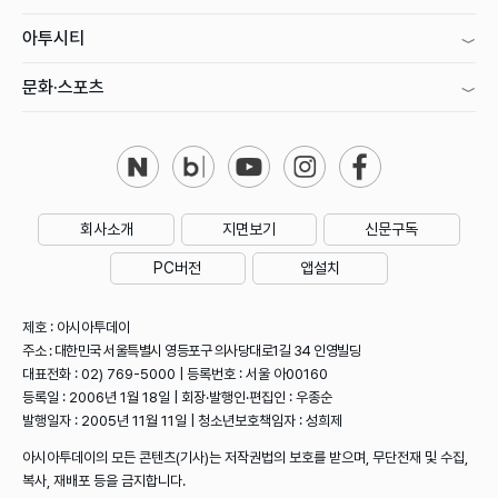
아투시티
문화·스포츠
회사소개
지면보기
신문구독
PC버전
앱설치
제호 : 아시아투데이
주소 : 대한민국 서울특별시 영등포구 의사당대로1길 34 인영빌딩
대표전화 : 02) 769-5000 | 등록번호 : 서울 아00160
등록일 : 2006년 1월 18일 | 회장·발행인·편집인 : 우종순
발행일자 : 2005년 11월 11일 | 청소년보호책임자 : 성희제
아시아투데이의 모든 콘텐츠(기사)는 저작권법의 보호를 받으며, 무단전재 및 수집,
복사, 재배포 등을 금지합니다.