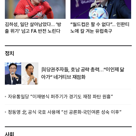
김하성, 일단 살아남았다… ‘방
“월드컵은 팔 수 없다”… 인판티
출 위기’ 넘고 FA 반전 노린다
노에 칼 겨눈 유럽축구
정치
與당권주자들, 호남 공략 총력…“이인제 닮
아가” 네거티브 재점화
자유통일당 “이재명식 퍼주기가 경기도 재정 파탄 원흉”
정동영 北 공식 국호 사용에 “선 공론화·국민여론 성숙 이후”
사회