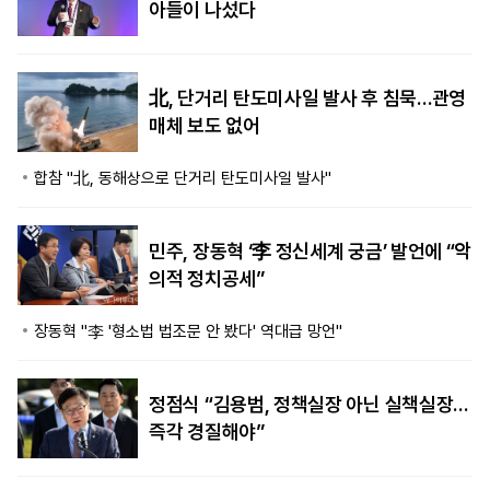
아들이 나섰다
北, 단거리 탄도미사일 발사 후 침묵…관영
매체 보도 없어
합참 "北, 동해상으로 단거리 탄도미사일 발사"
민주, 장동혁 ‘李 정신세계 궁금’ 발언에 “악
의적 정치공세”
장동혁 "李 '형소법 법조문 안 봤다' 역대급 망언"
정점식 “김용범, 정책실장 아닌 실책실장…
즉각 경질해야”