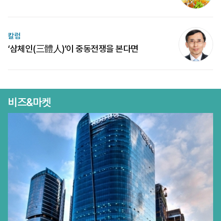
칼럼
‘삼체인(三體人)’이 중동전쟁을 본다면
비즈&마켓