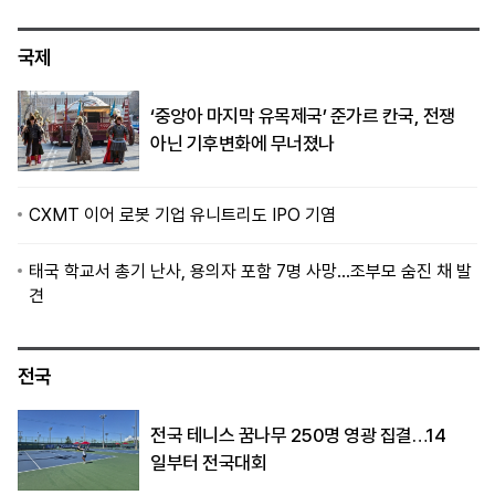
국제
‘중앙아 마지막 유목제국’ 준가르 칸국, 전쟁
아닌 기후변화에 무너졌나
CXMT 이어 로봇 기업 유니트리도 IPO 기염
태국 학교서 총기 난사, 용의자 포함 7명 사망…조부모 숨진 채 발
견
전국
전국 테니스 꿈나무 250명 영광 집결…14
일부터 전국대회