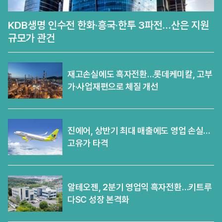
KDB생명 인수전 한화·흥국·한투 3파전…산은 지원
규모가 관건
재고손실에도 흑자전환…롯데케미칼, 고부
가·사업재편으로 체질 개선
진에어, 상반기 최대 매출에도 영업 손실…
고유가 타격
알테오젠, 2분기 영업익 흑자전환…키트루
다SC 성장 본격화