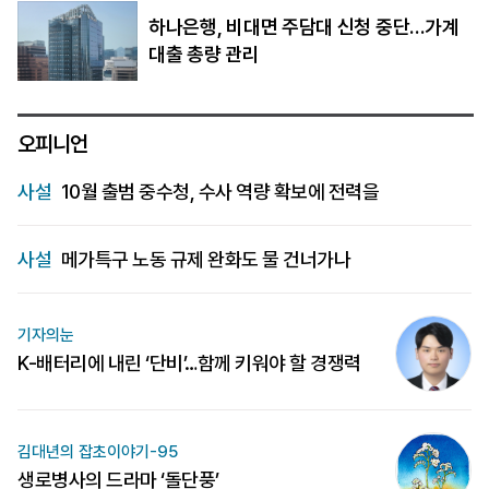
하나은행, 비대면 주담대 신청 중단…가계
대출 총량 관리
오피니언
사설
10월 출범 중수청, 수사 역량 확보에 전력을
사설
메가특구 노동 규제 완화도 물 건너가나
기자의눈
K-배터리에 내린 ‘단비’…함께 키워야 할 경쟁력
김대년의 잡초이야기-95
생로병사의 드라마 ‘돌단풍’