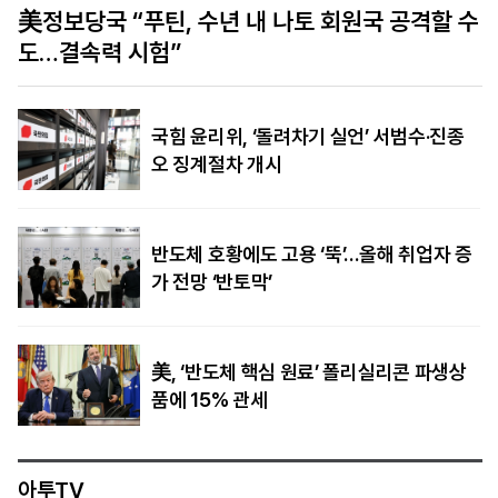
수
폭염 속 가뭄에 유럽 경제 위기…‘물류 대동맥’ 라
인강 수위 사상 최저
국힘 윤리위, ‘돌려차기 실언’ 서범수·진종
오 징계절차 개시
반도체 호황에도 고용 ‘뚝’…올해 취업자 증
가 전망 ‘반토막’
美, ‘반도체 핵심 원료’ 폴리실리콘 파생상
품에 15% 관세
아투TV