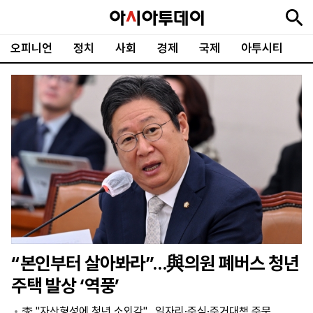
오피니언
정치
사회
경제
국제
아투시티
뉴
최
속
정
사
경
국
오
피
아
문
포
스
신
보
치
회
제
제
피
플
투
화
토
니
시
·
언
티
스
포
츠
ENGLISH
中
Tiếng
文
Việt
“본인부터 살아봐라”…與의원 폐버스 청년
지
신
후
제
회
앱
주택 발상 ‘역풍’
면
문
원
보
사
설
보
구
하
24
소
치
李 "자산형성에 청년 소외감"…일자리·주식·주거대책 주문
기
독
기
시
개