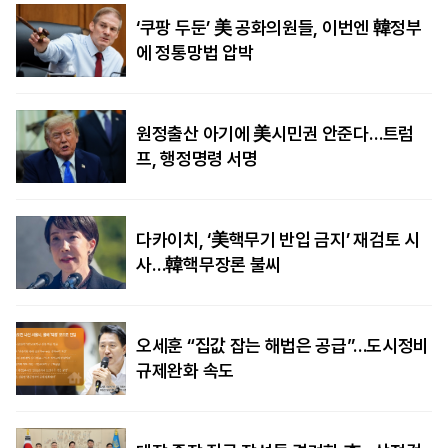
‘쿠팡 두둔’ 美 공화의원들, 이번엔 韓정부
에 정통망법 압박
원정출산 아기에 美시민권 안준다…트럼
프, 행정명령 서명
다카이치, ‘美핵무기 반입 금지’ 재검토 시
사…韓핵무장론 불씨
오세훈 “집값 잡는 해법은 공급”…도시정비
규제완화 속도