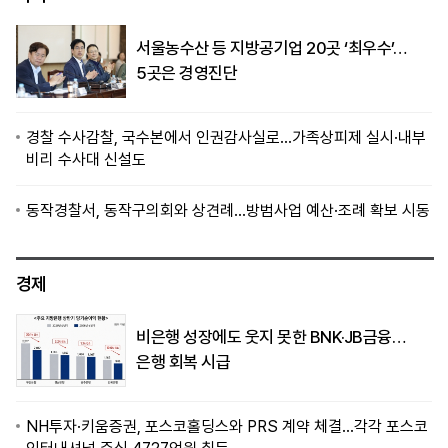
서울농수산 등 지방공기업 20곳 ‘최우수’…
5곳은 경영진단
경찰 수사감찰, 국수본에서 인권감사실로…가족상피제 실시·내부
비리 수사대 신설도
동작경찰서, 동작구의회와 상견례…방범사업 예산·조례 확보 시동
경제
비은행 성장에도 웃지 못한 BNK·JB금융…
은행 회복 시급
NH투자·키움증권, 포스코홀딩스와 PRS 계약 체결…각각 포스코