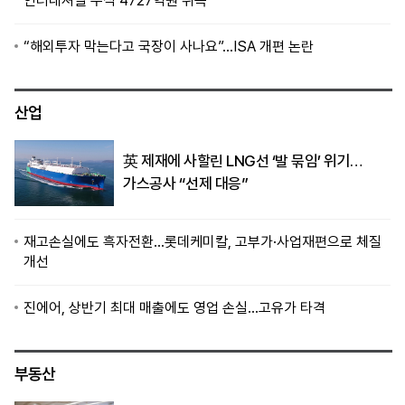
인터내셔널 주식 4727억원 취득
“해외투자 막는다고 국장이 사나요”…ISA 개편 논란
산업
英 제재에 사할린 LNG선 ‘발 묶임’ 위기…
가스공사 “선제 대응”
재고손실에도 흑자전환…롯데케미칼, 고부가·사업재편으로 체질
개선
진에어, 상반기 최대 매출에도 영업 손실…고유가 타격
부동산