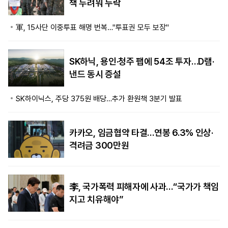
책 두려워 누락
軍, 15사단 이중투표 해명 번복…"투표권 모두 보장"
SK하닉, 용인·청주 팹에 54조 투자…D램·
낸드 동시 증설
SK하이닉스, 주당 375원 배당…추가 환원책 3분기 발표
카카오, 임금협약 타결…연봉 6.3% 인상·
격려금 300만원
李, 국가폭력 피해자에 사과…“국가가 책임
지고 치유해야”