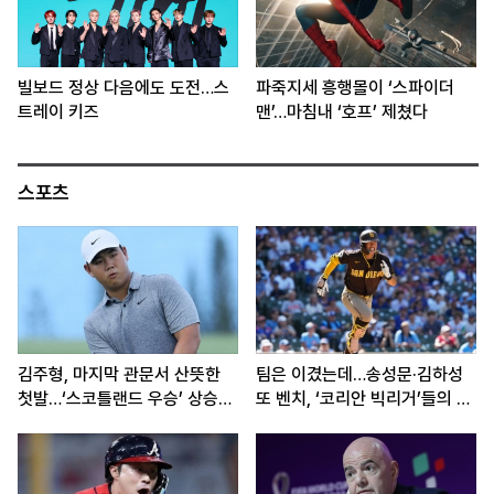
빌보드 정상 다음에도 도전…스
파죽지세 흥행몰이 ‘스파이더
트레이 키즈
맨’…마침내 ‘호프’ 제쳤다
스포츠
김주형, 마지막 관문서 산뜻한
팀은 이겼는데…송성문·김하성
첫발…‘스코틀랜드 우승’ 상승세
또 벤치, ‘코리안 빅리거’들의 고
이어간다
민