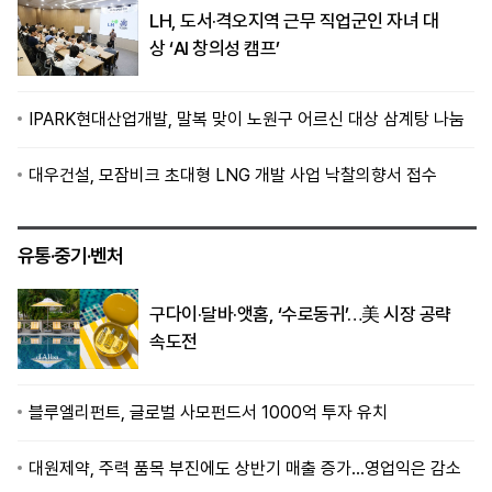
LH, 도서·격오지역 근무 직업군인 자녀 대
상 ‘AI 창의성 캠프’
IPARK현대산업개발, 말복 맞이 노원구 어르신 대상 삼계탕 나눔
대우건설, 모잠비크 초대형 LNG 개발 사업 낙찰의향서 접수
유통·중기·벤처
구다이·달바·앳홈, ‘수로동귀’…美 시장 공략
속도전
블루엘리펀트, 글로벌 사모펀드서 1000억 투자 유치
대원제약, 주력 품목 부진에도 상반기 매출 증가…영업익은 감소