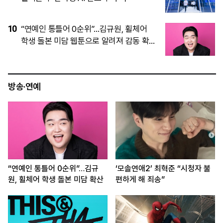
5
ETF엔 돈 몰리는데…비트코인, 6만4천달
러대 횡보 왜?
방송·연예
“연예인 통틀어 0순위”…김규
‘모솔연애2’ 최혁준 “시청자 불
원, 휠체어 학생 돌본 미담 확산
편하게 해 죄송”