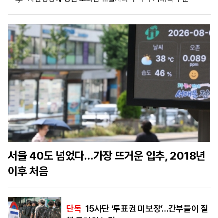
마
운
대
켓
세
학
파
동
워
문
골
프
서울 40도 넘었다…가장 뜨거운 입추, 2018년
이후 처음
단독
15사단 ‘투표권 미보장’…간부들이 질