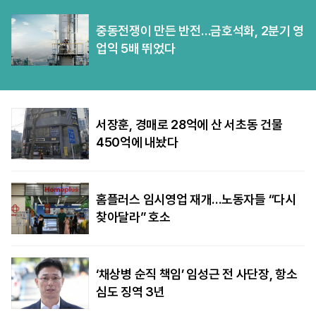
중동전쟁이 만든 반전…금호석화, 2분기 영
업익 5배 뛰었다
서장훈, 경매로 28억에 산 서초동 건물
450억에 내놨다
홈플러스 임시영업 재개…노동자들 “다시
찾아달라” 호소
‘채상병 순직 책임’ 임성근 전 사단장, 항소
심도 징역 3년