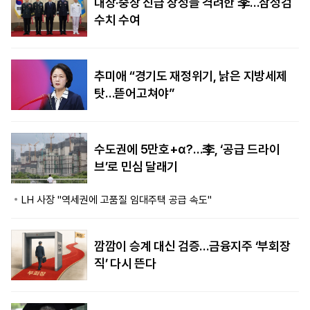
대장·중장 진급 장성들 격려한 李…삼정검
수치 수여
추미애 “경기도 재정위기, 낡은 지방세제
탓…뜯어고쳐야”
수도권에 5만호+α?…李, ‘공급 드라이
브’로 민심 달래기
LH 사장 "역세권에 고품질 임대주택 공급 속도"
깜깜이 승계 대신 검증…금융지주 ‘부회장
직’ 다시 뜬다