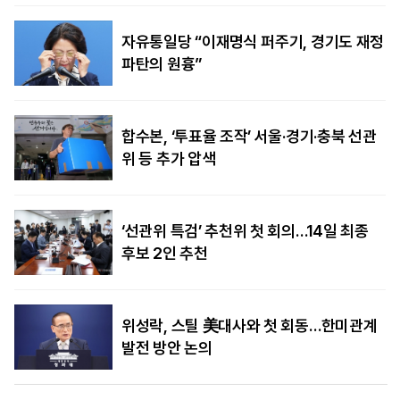
자유통일당 “이재명식 퍼주기, 경기도 재정
파탄의 원흉”
합수본, ‘투표율 조작’ 서울·경기·충북 선관
위 등 추가 압색
‘선관위 특검’ 추천위 첫 회의…14일 최종
후보 2인 추천
위성락, 스틸 美대사와 첫 회동…한미관계
발전 방안 논의