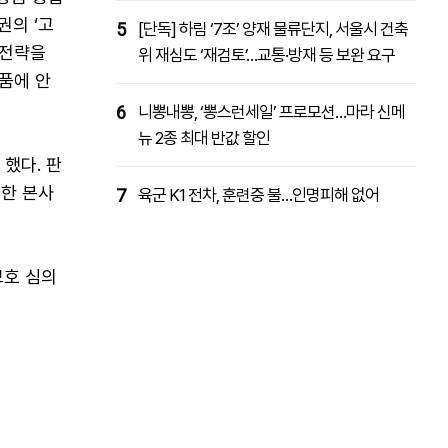
권의 ‘고
5
[단독] 하림 ‘7조’ 양재 물류단지, 서울시 건축
응전략을
위 재심도 ‘재검토’…교통·방재 등 보완 요구
품에 안
6
니뽕내뽕, ‘뽕스런세일’ 프로모션…마라 신메
뉴 2종 최대 반값 할인
했다. 판
한 본사
7
육군 K1 전차, 훈련중 불…인명피해 없어
보호 심의