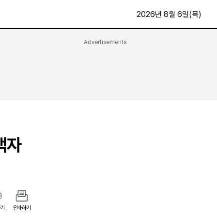
2026년 8월 6일(목)
Advertisements
문화·스포츠
최신
전체
방송
지면보기
가요
구독신청
영화
First Edition
문화
후원하기
객자
카
종교
제보24시
스포츠
알립니다
여행
기
인쇄하기