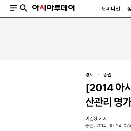
오피니언
오피니언
정치
사회
사설
정치일반
사회일반
칼럼·기고
청와대
사건·사고
기자의 눈
국회·정당
법원·검찰
피플
북한
교육·행정
경제
증권
외교
노동·복지·환경
[2014 
국방
보건·의학
정부
산관리 명
이길상 기자
SNS
승인 : 2014. 09. 24. 07
뉴스스탠드
네이버블로그
아투TV(유튜브)
페이스북