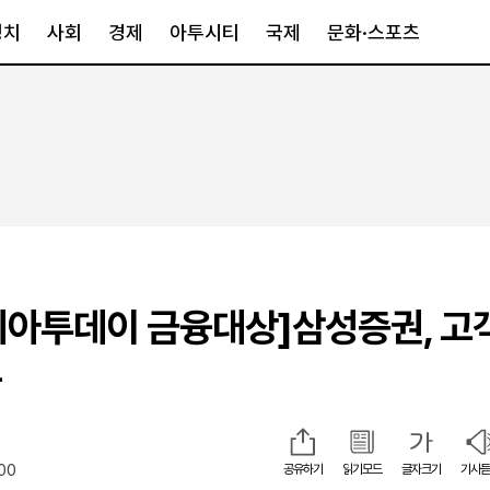
정치
사회
경제
아투시티
국제
문화·스포츠
경제
아투시티
국제
경제일반
종합
세계일반
정책
메트로
아시아·호주
금융·증권
경기·인천
북미
산업
세종·충청
중남미
IT·과학
영남
유럽
아시아투데이 금융대상]삼성증권, 고
부동산
호남
중동·아프리
유통
강원
가
중기·벤처
제주
:00
공유하기
읽기모드
글자크기
기사듣
인스타그램