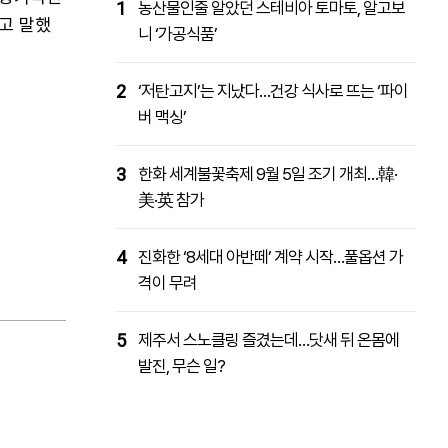
1
농산물인줄 알았던 스테비아 토마토, 알고보
고 말했
니 ‘가공식품’
2
‘저탄고지’는 지났다…건강 식사로 뜨는 ‘파이
버 맥싱’
3
한화 세계불꽃축제 9월 5일 조기 개최…韓·
美·英 참가
4
진화한 ‘8세대 아반떼’ 계약 시작…풀옵션 가
격이 무려
5
제주서 스노클링 즐겼는데…닷새 뒤 온몸에
발진, 무슨 일?