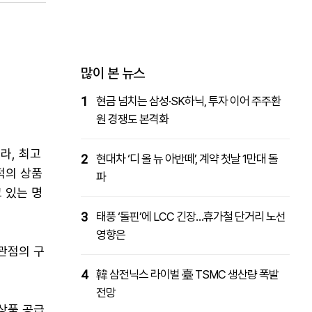
패밀리사이트
마켓파워
아투TV
대학동문골프최강전
많이 본 뉴스
1
현금 넘치는 삼성·SK하닉, 투자 이어 주주환
원 경쟁도 본격화
라, 최고
2
현대차 ‘디 올 뉴 아반떼’, 계약 첫날 1만대 돌
적의 상품
파
 있는 명
3
태풍 ‘돌핀’에 LCC 긴장…휴가철 단거리 노선
영향은
관점의 구
4
韓 삼전닉스 라이벌 臺 TSMC 생산량 폭발
전망
상품 공급