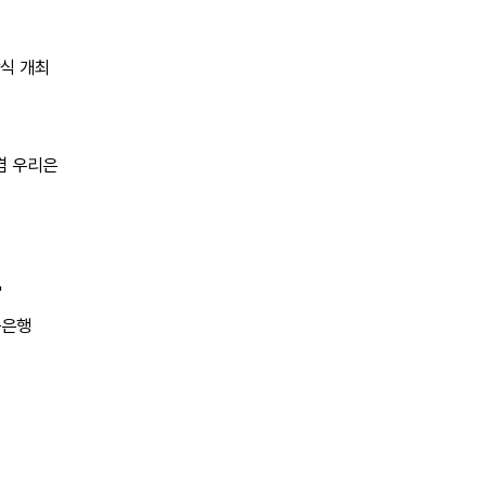
상식 개최
겸 우리은
"
축은행