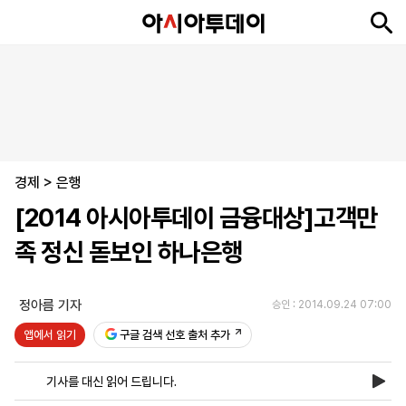
뉴
최
속
정
사
경
국
오
피
아
문
포
스
신
보
치
회
제
제
피
플
투
화
토
니
시
·
경제
언
티
스
>
은행
포
[2014 아시아투데이 금융대상]고객만
츠
족 정신 돋보인 하나은행
ENGLISH
中
Tiếng
文
Việt
정아름 기자
승인 : 2014.09.24 07:00
앱에서 읽기
구글 검색 선호 출처 추가
지
신
후
제
회
앱
면
문
원
보
사
설
기사를 대신 읽어 드립니다.
보
구
하
24
소
치
기
독
기
시
개