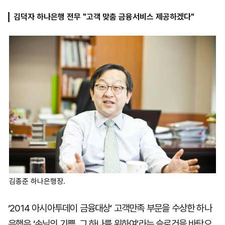
김덕자 하나은행 전무 "고객 맞춤 금융서비스 제공하겠다"
마
운
대
켓
세
학
파
동
워
문
골
프
김종준 하나은행장.
‘2014 아시아투데이 금융대상’ 고객만족 부문을 수상한 하나
은행은 ‘손님의 기쁨, 그 하나를 위하여’라는 슬로건을 바탕으