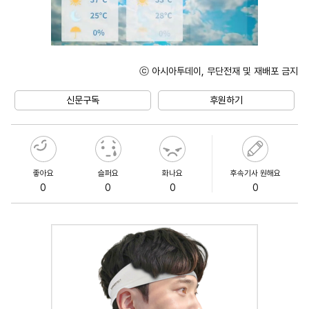
ⓒ 아시아투데이, 무단전재 및 재배포 금지
Mute
신문구독
후원하기
좋아요
슬퍼요
화나요
후속기사 원해요
0
0
0
0