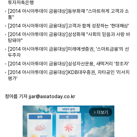
투자저축은행
[2014 아시아투데이 금융대상]동부화재 "스마트하게 고객과 소
통"
[2014 아시아투데이 금융대상]고객과 함께 성장하는 '현대해상'
[2014 아시아투데이 금융대상]삼성화재 "사회의 믿음과 사랑 바
탕돼야"
[2014 아시아투데이 금융대상]미래에셋증권, '스마트금융'의 선
두주자
[2014 아시아투데이 금융대상]삼성자산운용, 새먹거리 '창조자'
[2014 아시아투데이 금융대상]KDB대우증권, 자타공인 '리서치
명가'
정아름 기자
jjar@asiatoday.co.kr
더보기
arrow_forward_ios