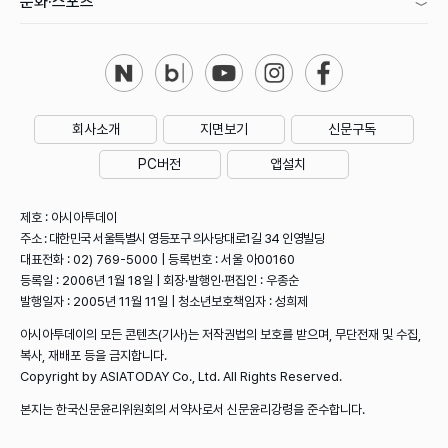
문화·스포츠
회사소개
지면보기
신문구독
PC버전
앱설치
제호 : 아시아투데이
주소 : 대한민국 서울특별시 영등포구 의사당대로1길 34 인영빌딩
대표전화 : 02) 769-5000 | 등록번호 : 서울 아00160
등록일 : 2006년 1월 18일 | 회장·발행인·편집인 : 우종순
발행일자 : 2005년 11월 11일 | 청소년보호책임자 : 성희제
아시아투데이의 모든 콘텐츠(기사)는 저작권법의 보호를 받으며, 무단전재 및 수집,
복사, 재배포 등을 금지합니다.
Copyright by ASIATODAY Co., Ltd. All Rights Reserved.
본지는 한국신문윤리위원회의 서약사로서 신문윤리강령을 준수합니다.