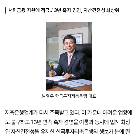
서민금융 지원에 적극..13년 흑자 경영, 자산건전성 최상위
마
운
대
켓
세
학
파
동
워
문
골
프
남영우 한국투자저축은행 대표
저축은행업계가 다시 주목받고 있다. 이 가운데 어려운 업황에
도 불구하고 13년 연속 흑자 경영을 이룸과 동시에 업계 최상
위 자산건전성을 유지한 한국투자저축은행의 행보가 눈에 띈