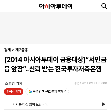
뉴
최
속
정
사
경
국
오
피
아
문
포
스
신
보
치
회
제
제
피
플
투
화
토
니
시
·
경제
언
티
스
>
제2금융
포
[2014 아시아투데이 금융대상]“서민금
츠
융 앞장”..신뢰 받는 한국투자저축은행
ENGLISH
中
Tiếng
文
Việt
조희경 기자
승인 : 2014.09.24 07:00
앱에서 읽기
구글 검색 선호 출처 추가
지
신
후
제
회
앱
면
문
원
보
사
설
기사를 대신 읽어 드립니다.
보
구
하
24
소
치
기
독
기
시
개