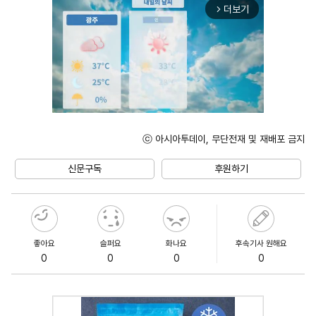
더보기
arrow_forward_ios
ⓒ 아시아투데이, 무단전재 및 재배포 금지
Unmute
신문구독
후원하기
좋아요
슬퍼요
화나요
후속기사 원해요
0
0
0
0