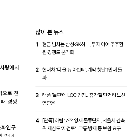
패밀리사이트
마켓파워
아투TV
대학동문골프최강전
많이 본 뉴스
1
현금 넘치는 삼성·SK하닉, 투자 이어 주주환
원 경쟁도 본격화
 사랑에서
2
현대차 ‘디 올 뉴 아반떼’, 계약 첫날 1만대 돌
파
적으로 전
3
태풍 ‘돌핀’에 LCC 긴장…휴가철 단거리 노선
 때 경쟁
영향은
4
[단독] 하림 ‘7조’ 양재 물류단지, 서울시 건축
문화연구
위 재심도 ‘재검토’…교통·방재 등 보완 요구
인 안내