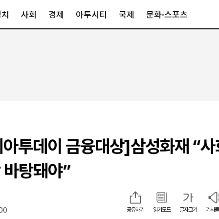
정치
사회
경제
아투시티
국제
문화·스포츠
경제
아투시티
국제
경제일반
종합
세계일반
정책
메트로
아시아·호주
금융·증권
경기·인천
북미
산업
세종·충청
중남미
IT·과학
영남
유럽
아시아투데이 금융대상]삼성화재 “
부동산
호남
중동·아프리
유통
강원
 바탕돼야”
중기·벤처
제주
:00
공유하기
읽기모드
글자크기
기사듣
인스타그램