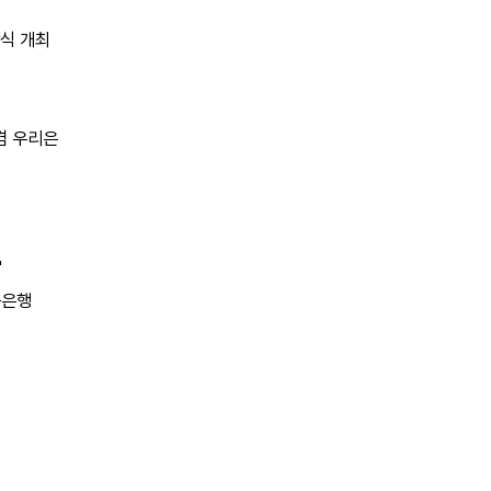
상식 개최
겸 우리은
"
축은행