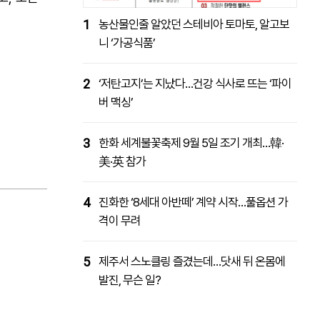
1
농산물인줄 알았던 스테비아 토마토, 알고보
니 ‘가공식품’
2
‘저탄고지’는 지났다…건강 식사로 뜨는 ‘파이
버 맥싱’
3
한화 세계불꽃축제 9월 5일 조기 개최…韓·
美·英 참가
4
진화한 ‘8세대 아반떼’ 계약 시작…풀옵션 가
격이 무려
5
제주서 스노클링 즐겼는데…닷새 뒤 온몸에
발진, 무슨 일?