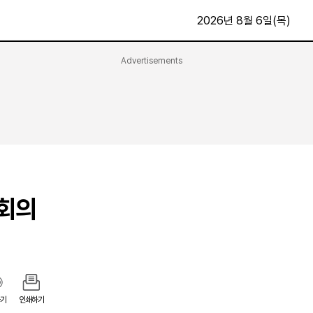
2026년 8월 6일(목)
Advertisements
문화·스포츠
최신
전체
방송
지면보기
가요
구독신청
영화
First Edition
문화
후원하기
사회의
카
종교
제보24시
스포츠
알립니다
여행
기
인쇄하기