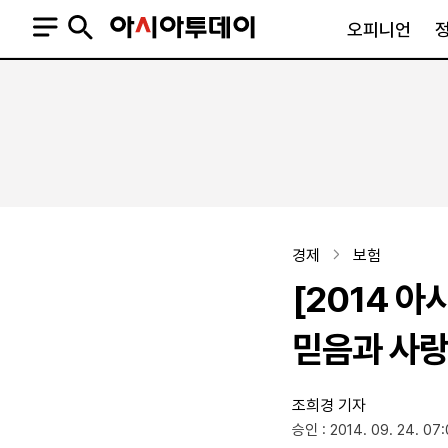
오피니언
오피니언
정치
사회
사설
정치일반
사회일반
칼럼·기고
청와대
사건·사고
기자의 눈
국회·정당
법원·검찰
피플
북한
교육·행정
경제
보험
외교
노동·복지·환경
[2014 
국방
보건·의학
정부
믿음과 사랑
조희경 기자
SNS
승인 : 2014. 09. 24. 07
뉴스스탠드
네이버블로그
아투TV(유튜브)
페이스북