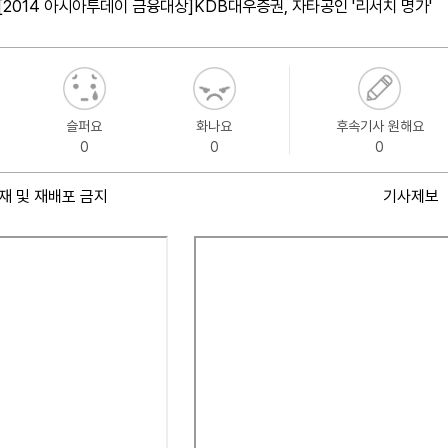
[2014 아시아투데이 금융대상]KDB대우증권, 자타공인 '리서치 명가'
슬퍼요
화나요
후속기사 원해요
0
0
0
재 및 재배포 금지
기사제보