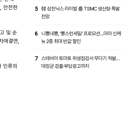
, 안전한
5
韓 삼전닉스 라이벌 臺 TSMC 생산량 폭발
전망
고 및 순
6
니뽕내뽕, ‘뽕스런세일’ 프로모션…마라 신메
 자매결연,
뉴 2종 최대 반값 할인
7
스테비아 토마토 위생점검서 무더기 적발…
와 인류의
대장균 검출·부당광고까지