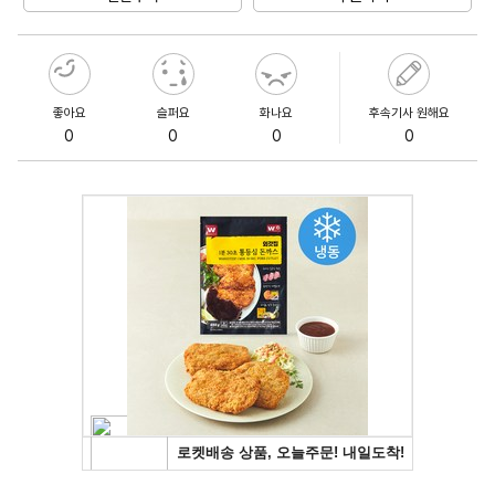
좋아요
슬퍼요
화나요
후속기사 원해요
0
0
0
0