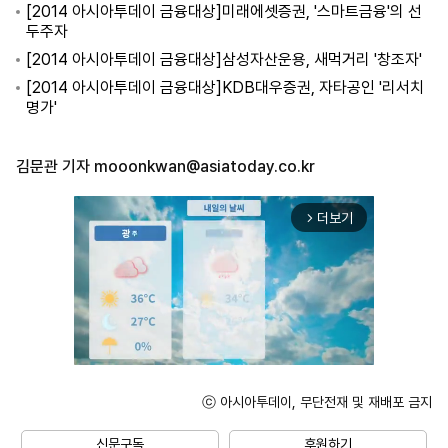
[2014 아시아투데이 금융대상]미래에셋증권, '스마트금융'의 선
두주자
[2014 아시아투데이 금융대상]삼성자산운용, 새먹거리 '창조자'
[2014 아시아투데이 금융대상]KDB대우증권, 자타공인 '리서치
명가'
김문관 기자
mooonkwan@asiatoday.co.kr
더보기
arrow_forward_ios
ⓒ 아시아투데이, 무단전재 및 재배포 금지
Mute
신문구독
후원하기