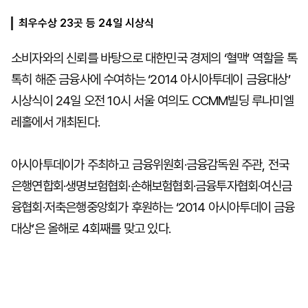
최우수상 23곳 등 24일 시상식
마
운
대
소비자와의 신뢰를 바탕으로 대한민국 경제의 ‘혈맥’ 역할을 톡
켓
세
학
파
동
톡히 해준 금융사에 수여하는 ‘2014 아시아투데이 금융대상’
워
문
골
시상식이 24일 오전 10시 서울 여의도 CCMM빌딩 루나미엘
프
레홀에서 개최된다.
아시아투데이가 주최하고 금융위원회·금융감독원 주관, 전국
은행연합회·생명보험협회·손해보험협회·금융투자협회·여신금
융협회·저축은행중앙회가 후원하는 ‘2014 아시아투데이 금융
대상’은 올해로 4회째를 맞고 있다.