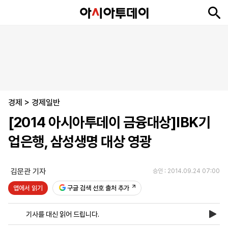
뉴
최
속
정
사
경
국
오
피
아
문
포
스
신
보
치
회
제
제
피
플
투
화
토
니
시
·
경제
언
티
스
>
경제일반
포
[2014 아시아투데이 금융대상]IBK기
츠
업은행, 삼성생명 대상 영광
ENGLISH
中
Tiếng
文
Việt
김문관 기자
승인 : 2014.09.24 07:00
앱에서 읽기
구글 검색 선호 출처 추가
지
신
후
제
회
앱
면
문
원
보
사
설
기사를 대신 읽어 드립니다.
보
구
하
24
소
치
기
독
기
시
개