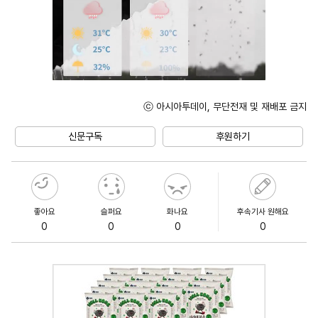
ⓒ 아시아투데이, 무단전재 및 재배포 금지
Mute
신문구독
후원하기
좋아요
슬퍼요
화나요
후속기사 원해요
0
0
0
0