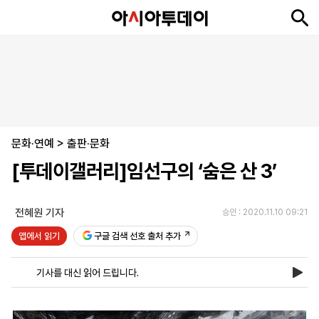
뉴
최
속
정
사
경
국
오
피
아
문
포
스
신
보
치
회
제
제
피
플
투
화
토
니
시
·
문화·연예
언
티
스
>
출판·문화
포
[투데이갤러리]임선구의 ‘숨은 산 3’
츠
전혜원 기자
승인 : 2020.11.10 09:21
ENGLISH
中
Tiếng
文
Việt
앱에서 읽기
구글 검색 선호 출처 추가
기사를 대신 읽어 드립니다.
지
신
후
제
회
앱
면
문
원
보
사
설
보
구
하
24
소
치
기
독
기
시
개