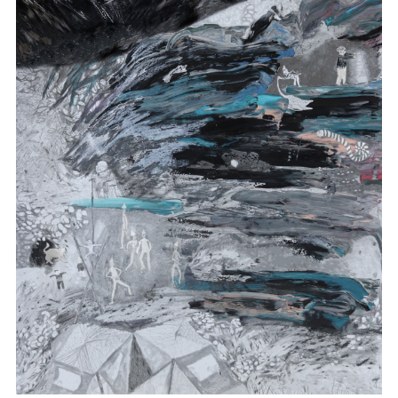
마
운
대
켓
세
학
파
동
워
문
골
프