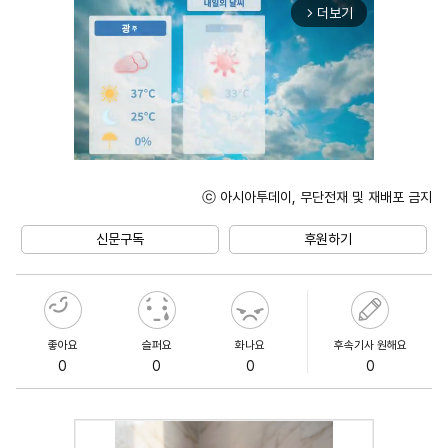
더보기
arrow_forward_ios
ⓒ 아시아투데이, 무단전재 및 재배포 금지
Unmute
신문구독
후원하기
좋아요
슬퍼요
화나요
후속기사 원해요
0
0
0
0