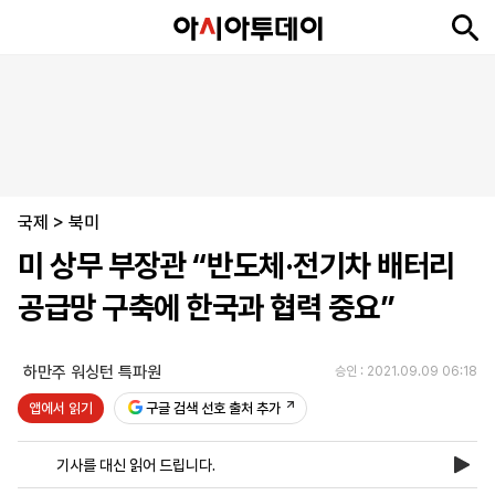
뉴
최
속
정
사
경
국
오
피
아
문
포
스
신
보
치
회
제
제
피
플
투
화
토
니
시
·
국제
언
티
스
>
북미
포
미 상무 부장관 “반도체·전기차 배터리
츠
공급망 구축에 한국과 협력 중요”
ENGLISH
中
Tiếng
文
Việt
하만주 워싱턴 특파원
승인 : 2021.09.09 06:18
앱에서 읽기
구글 검색 선호 출처 추가
지
신
후
제
회
앱
면
문
원
보
사
설
기사를 대신 읽어 드립니다.
보
구
하
24
소
치
기
독
기
시
개