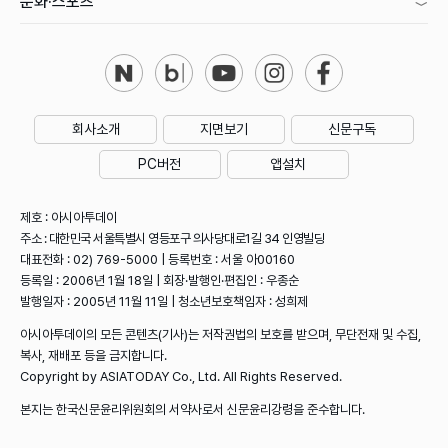
문화·스포츠
회사소개
지면보기
신문구독
PC버전
앱설치
제호 : 아시아투데이
주소 : 대한민국 서울특별시 영등포구 의사당대로1길 34 인영빌딩
대표전화 : 02) 769-5000 | 등록번호 : 서울 아00160
등록일 : 2006년 1월 18일 | 회장·발행인·편집인 : 우종순
발행일자 : 2005년 11월 11일 | 청소년보호책임자 : 성희제
아시아투데이의 모든 콘텐츠(기사)는 저작권법의 보호를 받으며, 무단전재 및 수집,
복사, 재배포 등을 금지합니다.
Copyright by ASIATODAY Co., Ltd. All Rights Reserved.
본지는 한국신문윤리위원회의 서약사로서 신문윤리강령을 준수합니다.