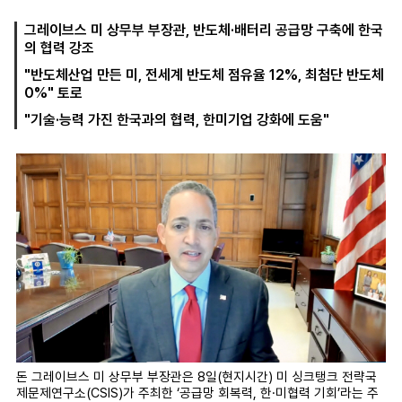
그레이브스 미 상무부 부장관, 반도체·배터리 공급망 구축에 한국
의 협력 강조
마
운
대
"반도체산업 만든 미, 전세계 반도체 점유율 12%, 최첨단 반도체
켓
세
학
0%" 토로
파
동
워
문
"기술·능력 가진 한국과의 협력, 한미기업 강화에 도움"
골
프
돈 그레이브스 미 상무부 부장관은 8일(현지시간) 미 싱크탱크 전략국
제문제연구소(CSIS)가 주최한 ‘공급망 회복력, 한·미협력 기회’라는 주