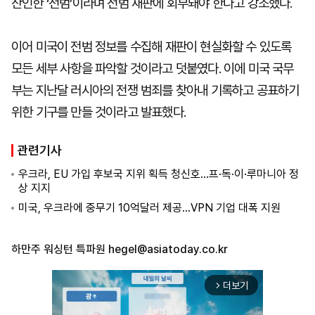
잔인한 ‘전범’이라며 전범 재판에 회부돼야 한다고 강조했다.
이어 미국이 전범 정보를 수집해 재판이 현실화할 수 있도록
모든 세부 사항을 파악할 것이라고 덧붙였다. 이에 미국 국무
부는 지난달 러시아의 전쟁 범죄를 찾아내 기록하고 공표하기
위한 기구를 만들 것이라고 발표했다.
관련기사
우크라, EU 가입 후보국 지위 획득 청신호...프·독·이·루마니아 정
상 지지
미국, 우크라에 중무기 10억달러 제공...VPN 기업 대폭 지원
하만주 워싱턴 특파원
hegel@asiatoday.co.kr
더보기
arrow_forward_ios