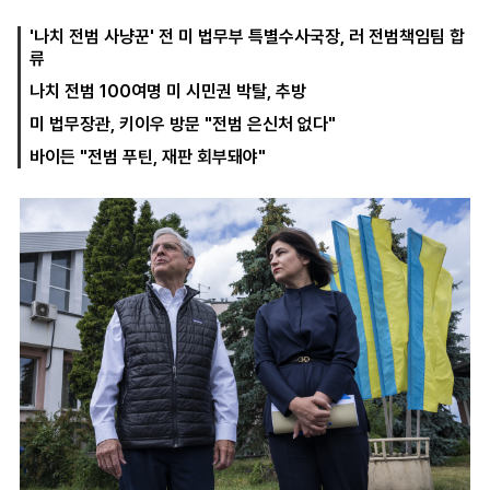
'나치 전범 사냥꾼' 전 미 법무부 특별수사국장, 러 전범책임팀 합
류
마
운
대
나치 전범 100여명 미 시민권 박탈, 추방
켓
세
학
파
동
미 법무장관, 키이우 방문 "전범 은신처 없다"
워
문
골
바이든 "전범 푸틴, 재판 회부돼야"
프