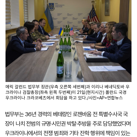
메릭 갈런드 법무부 장관(우측 오른쪽 세번째)과 이리나 베네딕토바 우
크라이나 검찰총장(좌측 왼쪽 두번째)이 21일(현지시간) 폴란드 국경
우크라이나 크라코베츠에서 회담을 하고 있다./사진=AP=연합뉴스
법무부는 36년 경력의 베테랑인 로젠바움 전 특별수사국 국
장이 나치 전범의 규명·시민권 박탈·추방을 주로 담당했었다며
우크라이나에서의 전쟁 범죄와 기타 잔학 행위에 책임이 있는