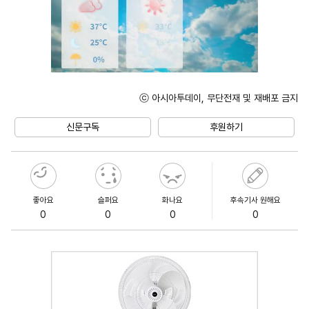
ⓒ 아시아투데이, 무단전재 및 재배포 금지
Unmute
신문구독
후원하기
좋아요
슬퍼요
화나요
후속기사 원해요
0
0
0
0