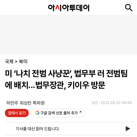
뉴
최
속
정
사
경
국
오
피
아
문
포
스
신
보
치
회
제
제
피
플
투
화
토
니
시
·
국제
언
티
스
>
북미
포
미 ‘나치 전범 사냥꾼’, 법무부 러 전범팀
츠
에 배치...법무장관, 키이우 방문
ENGLISH
中
Tiếng
文
Việt
하만주 워싱턴 특파원
승인 : 2022.06.22 09:40
앱에서 읽기
구글 검색 선호 출처 추가
지
신
후
제
회
앱
면
문
원
보
사
설
기사를 대신 읽어 드립니다.
보
구
하
24
소
치
기
독
기
시
개