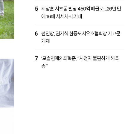
5
서장훈 서초동 빌딩 450억 매물로…26년 만
에 16배 시세차익 기대
6
런민망, 권기식 한중도시우호협회장 기고문
게재
7
‘모솔연애2’ 최혁준, “시청자 불편하게 해 죄
송”