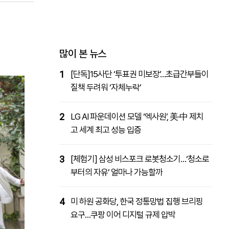
패밀리사이트
마켓파워
아투TV
대학동문골프최강전
많이 본 뉴스
1
[단독]15사단 ‘투표권 미보장’…초급간부들이
질책 두려워 ‘자체누락’
2
LG AI 파운데이션 모델 ‘엑사원’, 美·中 제치
고 세계 최고 성능 입증
3
[체험기] 삼성 비스포크 로봇청소기…‘청소로
부터의 자유’ 얼마나 가능할까
4
미 하원 공화당, 한국 정통망법 집행 브리핑
요구…쿠팡 이어 디지털 규제 압박