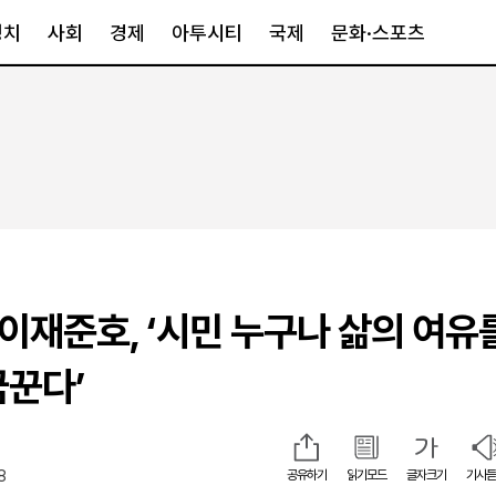
정치
사회
경제
아투시티
국제
문화·스포츠
경제
아투시티
국제
경제일반
종합
세계일반
정책
메트로
아시아·호주
금융·증권
경기·인천
북미
산업
세종·충청
중남미
IT·과학
영남
유럽
 이재준호, ‘시민 누구나 삶의 여유
부동산
호남
중동·아프리
유통
강원
꿈꾼다’
중기·벤처
제주
8
공유하기
읽기모드
글자크기
기사듣
인스타그램