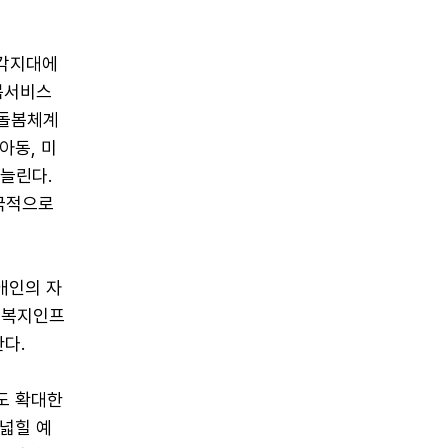
사각지대에
봄서비스
합돌봄체계
아동, 미
늘린다.
극적으로
애인의 자
 복지인프
다.
도 확대한
넓힐 예