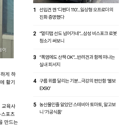
1
선입견 깬 ‘디펜더 110’…일상형 오프로더의
진화 증명했다
2
“멀티탭 선도 넘어가네”…삼성 비스포크 로봇
청소기 써보니
3
“폭염에도 산책 OK”…반려견과 함께 떠나는
실내 피서지
튼하게 하
4
구름 위를 달리는 기분…극강의 편안함 ‘볼보
삶에 활기
EX90’
5
농산물인줄 알았던 스테비아 토마토, 알고보
 교육사
니 ‘가공식품’
·스포츠
을 만드는