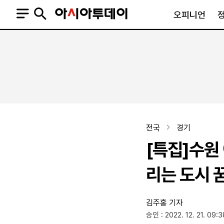
오피니언
오피니언
정치
사회
사설
정치일반
사회일반
칼럼·기고
청와대
사건·사고
기자의 눈
국회·정당
법원·검찰
피플
북한
교육·행정
전국
경기
외교
노동·복지·환경
[특집]수원
국방
보건·의학
정부
리는 도시 
김주홍 기자
SNS
승인 : 2022. 12. 21. 09:3
뉴스스탠드
네이버블로그
아투TV(유튜브)
페이스북