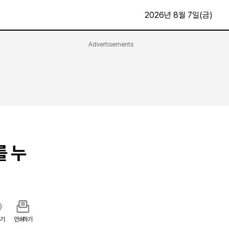
2026년 8월 7일(금)
Advertisements
문화·스포츠
최신
전체
방송
지면보기
가요
구독신청
영화
First Edition
문화
후원하기
를 누
카
종교
제보24시
스포츠
알립니다
여행
기
인쇄하기