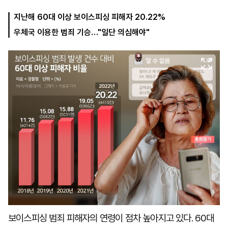
지난해 60대 이상 보이스피싱 피해자 20.22%
우체국 이용한 범죄 기승…"일단 의심해야"
마
운
대
켓
세
학
파
동
워
문
골
프
보이스피싱 범죄 피해자의 연령이 점차 높아지고 있다. 60대