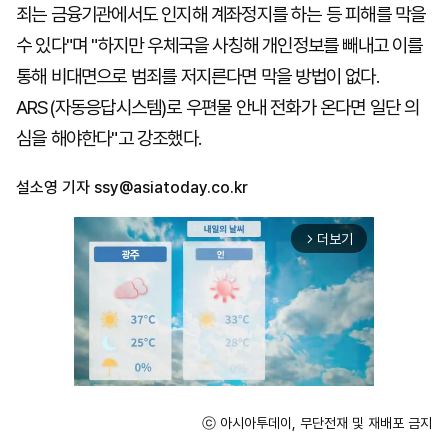
죄는 금융기관에서도 인지해 계좌정지를 하는 등 피해를 막을
수 있다"며 "하지만 우체국을 사칭해 개인정보를 빼내고 이를
통해 비대면으로 범죄를 저지른다면 막을 방법이 없다.
ARS(자동응답시스템)로 우편물 안내 전화가 온다면 일단 의
심을 해야한다"고 강조했다.
설소영 기자
ssy@asiatoday.co.kr
더보기
arrow_forward_ios
ⓒ 아시아투데이, 무단전재 및 재배포 금지
Unmute