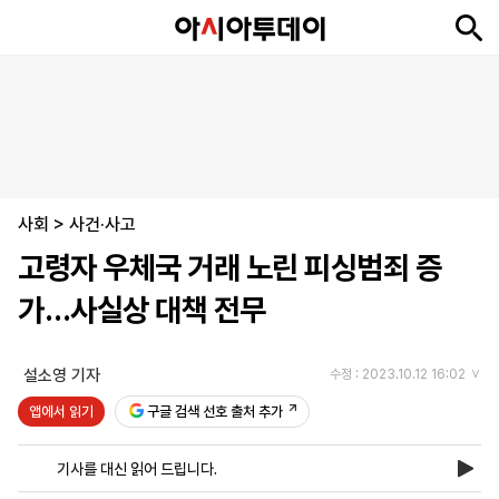
뉴
최
속
정
사
경
국
오
피
아
문
포
스
신
보
치
회
제
제
피
플
투
화
토
니
시
·
사회
언
티
스
>
사건·사고
포
고령자 우체국 거래 노린 피싱범죄 증
츠
가…사실상 대책 전무
ENGLISH
中
Tiếng
文
Việt
설소영 기자
수정 : 2023.10.12 16:02
앱에서 읽기
구글 검색 선호 출처 추가
지
신
후
제
회
앱
면
문
원
보
사
설
기사를 대신 읽어 드립니다.
보
구
하
24
소
치
기
독
기
시
개