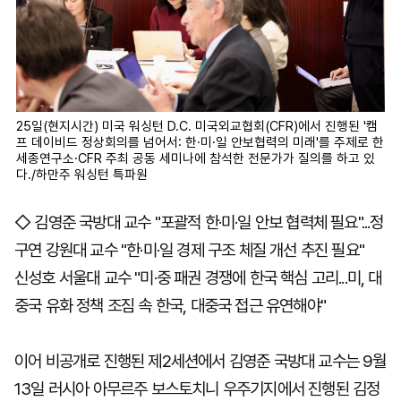
25일(현지시간) 미국 워싱턴 D.C. 미국외교협회(CFR)에서 진행된 '캠
프 데이비드 정상회의를 넘어서: 한·미·일 안보협력의 미래'를 주제로 한
세종연구소·CFR 주최 공동 세미나에 참석한 전문가가 질의를 하고 있
다./하만주 워싱턴 특파원
◇ 김영준 국방대 교수 "포괄적 한·미·일 안보 협력체 필요"...정
구연 강원대 교수 "한·미·일 경제 구조 체질 개선 추진 필요"
신성호 서울대 교수 "미·중 패권 경쟁에 한국 핵심 고리...미, 대
중국 유화 정책 조짐 속 한국, 대중국 접근 유연해야"
이어 비공개로 진행된 제2세션에서 김영준 국방대 교수는 9월
13일 러시아 아무르주 보스토치니 우주기지에서 진행된 김정