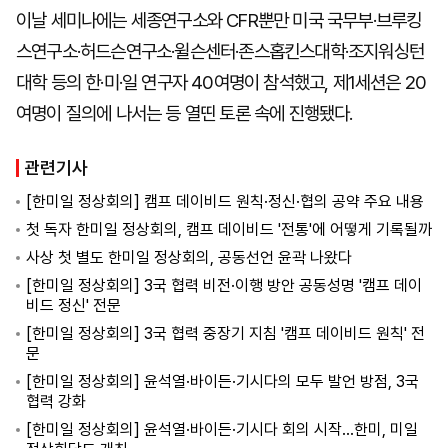
이날 세미나에는 세종연구소와 CFR뿐만 미국 국무부·브루킹
스연구소·허드슨연구소·윌슨센터·존스홉킨스대학·조지워싱턴
대학 등의 한·미·일 연구자 40여명이 참석했고, 제1세션은 20
여명이 질의에 나서는 등 열띤 토론 속에 진행됐다.
관련기사
[한미일 정상회의] 캠프 데이비드 원칙·정신·협의 공약 주요 내용
첫 독자 한미일 정상회의, 캠프 데이비드 '전통'에 어떻게 기록될까
사상 첫 별도 한미일 정상회의, 공동선언 윤곽 나왔다
[한미일 정상회의] 3국 협력 비전·이행 방안 공동성명 '캠프 데이
비드 정신' 전문
[한미일 정상회의] 3국 협력 중장기 지침 '캠프 데이비드 원칙' 전
문
[한미일 정상회의] 윤석열·바이든·기시다의 모두 발언 방점, 3국
협력 강화
[한미일 정상회의] 윤석열·바이든·기시다 회의 시작...한미, 미일