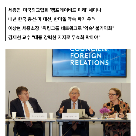
세종연-미국외교협회 '캠프데이비드 미래' 세미나
내년 한국 총선·미 대선, 한미일 약속 파기 우려
마
운
대
켓
세
학
이상현 세종소장 "워킹그룹 네트워크로 '약속' 불가역화"
파
동
워
문
김재천 교수 "대중 강력한 지지로 무효화 막아야"
골
프