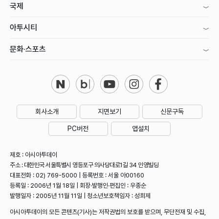
국제
아투시티
문화·스포츠
회사소개
지면보기
신문구독
PC버전
앱설치
제호 : 아시아투데이
주소 : 대한민국 서울특별시 영등포구 의사당대로1길 34 인영빌딩
대표전화 : 02) 769-5000 | 등록번호 : 서울 아00160
등록일 : 2006년 1월 18일 | 회장·발행인·편집인 : 우종순
발행일자 : 2005년 11월 11일 | 청소년보호책임자 : 성희제
아시아투데이의 모든 콘텐츠(기사)는 저작권법의 보호를 받으며, 무단전재 및 수집,