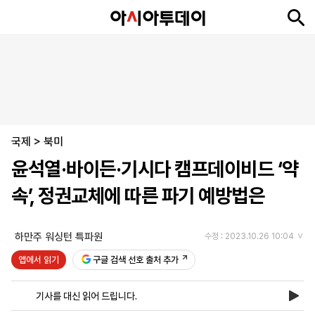
뉴
최
속
정
사
경
국
오
피
아
문
포
스
신
보
치
회
제
제
피
플
투
화
토
니
시
·
국제
언
티
스
>
북미
포
윤석열·바이든·기시다 캠프데이비드 ‘약
츠
속’, 정권교체에 따른 파기 예방법은
ENGLISH
中
Tiếng
文
Việt
하만주 워싱턴 특파원
수정 : 2023.10.26 10:04
앱에서 읽기
구글 검색 선호 출처 추가
지
신
후
제
회
앱
면
문
원
보
사
설
기사를 대신 읽어 드립니다.
보
구
하
24
소
치
기
독
기
시
개