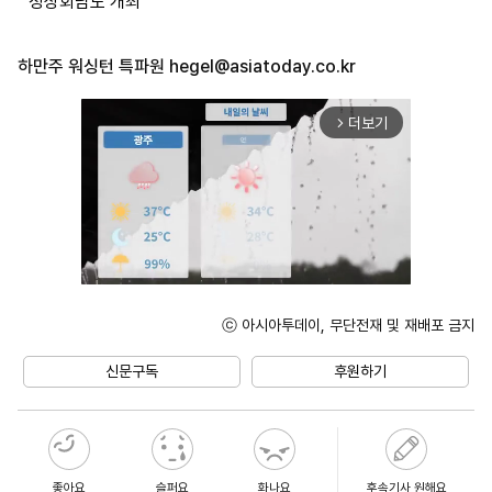
정상회담도 개최
하만주 워싱턴 특파원
hegel@asiatoday.co.kr
더보기
arrow_forward_ios
ⓒ 아시아투데이, 무단전재 및 재배포 금지
Unmute
신문구독
후원하기
좋아요
슬퍼요
화나요
후속기사 원해요